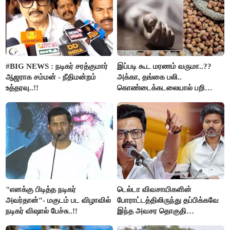
#BIG NEWS : நடிகர் சரத்குமார்
இப்படி கூட மரணம் வருமா..??
ஆஜராக சம்மன் - நீதிமன்றம்
அக்கா, தங்கை பலி..
உத்தரவு..!!
கொண்டைக்கடலையால் பறிபோன
உயிர்கள்..!!
"எனக்கு பிடித்த நடிகர்
டெல்டா விவசாயிகளின்
அவர்தான்"- மகுடம் பட விழாவில்
போராட்டத்திலிருந்து தப்பிக்கவே
நடிகர் விஷால் பேச்சு..!!
இந்த அவசர தொகுதி
மறுவரையறை நாடகத்தை