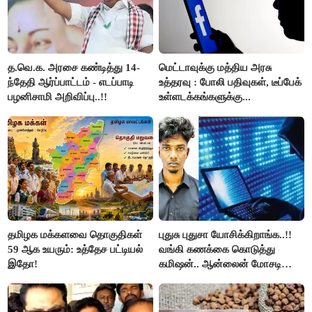
த.வெ.க. அரசை கண்டித்து 14-
மெட்டாவுக்கு மத்திய அரசு
ந்தேதி ஆர்ப்பாட்டம் - எடப்பாடி
உத்தரவு : போலி பதிவுகள், டீப்பேக்
பழனிசாமி அறிவிப்பு..!!
உள்ளடக்கங்களுக்கு...
தமிழக மக்களவை தொகுதிகள்
புதுசு புதுசா யோசிக்கிறாங்க..!!
59 ஆக உயரும்: உத்தேச பட்டியல்
வங்கி கணக்கை கொடுத்து
இதோ!
கமிஷன்.. ஆன்லைன் மோசடி
கும்பலுக்கு உதவிய வாலிபர்
கைது..!!