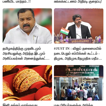
பணியிட மாற்றம்..!!
சுங்கக்கட்டணம் அதிரடி குறைப்பு!
தமிழகத்திற்கு முதலிடமும்
#JUST IN : விஜய் தலைமையில்
அரசியலுக்கு அடுத்த இடமும்
நடைபெறும் எம்பிக்கள் கூட்டம் -
அளிப்பவர்கள் அனைத்துக்கட்சி
திமுக, அதிமுக,தேமுதிக மநீம
கூட்டத்தில் நிச்சயம்
புறக்கணிப்பு..!
பங்கேற்பார்கள் - மாணிக்கம்
தாகூர்..!!
இனி தங்கம் வாங்குவது
மது பிரியர்களுக்கு அடுத்த