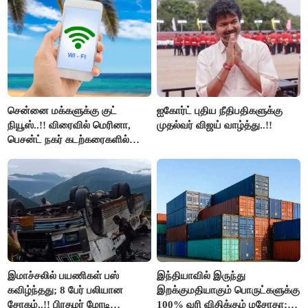
அரங்கேற்றுகிறார் முதலமைச்சர் -
திமுக ஐடி விங்..!!
சென்னை மக்களுக்கு குட்
ஐகோர்ட் புதிய நீதிபதிகளுக்கு
நியூஸ்..!! விரைவில் மெரினா,
முதல்வர் விஜய் வாழ்த்து..!!
பெசன்ட் நகர் கடற்கரைகளில்
இலவச Wi-Fi வசதி..!!
இமாச்சலில் பயணிகள் பஸ்
இந்தியாவில் இருந்து
கவிழ்ந்தது; 8 பேர் பலியான
இறக்குமதியாகும் பொருட்களுக்கு
சோகம்..!! பிரதமர் மோடி
100% வரி விதிக்கும் மசோதா;