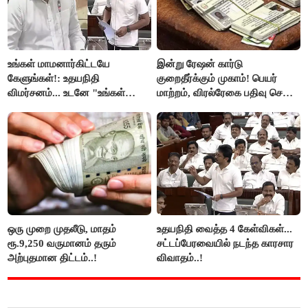
உங்கள் மாமனார்கிட்டயே
இன்று ரேஷன் கார்டு
கேளுங்கள்!: உதயநிதி
குறைதீர்க்கும் முகாம்! பெயர்
விமர்சனம்... உடனே "உங்கள்
மாற்றம், விரல்ரேகை பதிவு செய்ய
அப்பாவிடம் கேளுங்கள்" என
அரிய வாய்ப்பு!
ஆதவ் அர்ஜுனா பதிலடி!
ஒரு முறை முதலீடு, மாதம்
உதயநிதி வைத்த 4 கேள்விகள்...
ரூ.9,250 வருமானம் தரும்
சட்டப்பேரவையில் நடந்த காரசார
அற்புதமான திட்டம்..!
விவாதம்..!