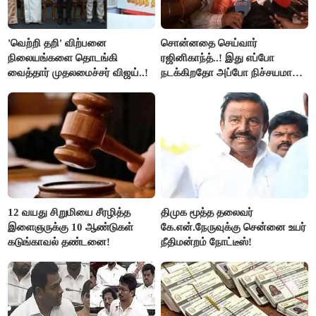
'வெற்றி தறி' விற்பனை
சொன்னதை செய்வார்
நிலையங்களை தொடங்கி
ரஜினிகாந்த்..! இது எப்போ
வைத்தார் முதலமைச்சர் விஜய்..!
நடக்கிறதோ அப்போ நிச்சயமாக
ரஜினி ₹1 கோடி தருவார் - லதா
ரஜினிகாந்த்..!
12 வயது சிறுமியை சீரழித்த
திமுக மூத்த தலைவர்
இளைஞருக்கு 10 ஆண்டுகள்
கே.என்.நேருவுக்கு சென்னை உயர்
கடுங்காவல் தண்டனை!
நீதிமன்றம் நோட்டீஸ்!