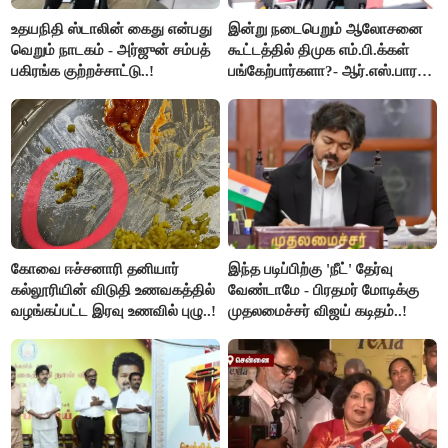
உதயநிதி ஸ்டாலின் கைது என்பது
இன்று நடைபெறும் ஆலோசனை
வெறும் நாடகம் - அர்ஜுன் சம்பத்
கூட்டத்தில் திமுக எம்.பி.க்கள்
பகிரங்க குற்றச்சாட்டு..!
பங்கேற்பார்களா?- ஆர்.எஸ்.பாரதி
விளக்கம்..!
கோவை ஈச்சனாரி தனியார்
இந்த படிப்பிற்கு 'நீட்' தேர்வு
கல்லூரியின் விடுதி உணவகத்தில்
வேண்டாமே - பிரதமர் மோடிக்கு
வழங்கப்பட்ட இரவு உணவில் புழு..!
முதலமைச்சர் விஜய் கடிதம்..!