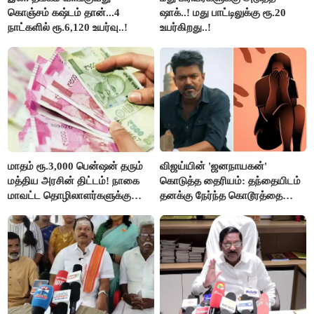
கொஞ்சம் கஷ்டம் தான்...4
ஷாக்..! மது பாட்டிலுக்கு ரூ.20
நாட்களில் ரூ.6,120 உயர்வு..!
உயர்கிறது..!
மாதம் ரூ.3,000 பென்ஷன் தரும்
விஜய்யின் 'ஜனநாயகன்'
மத்திய அரசின் திட்டம்! நாகை
கொடுத்த தைரியம்: தந்தையிடம்
மாவட்ட தொழிலாளர்களுக்கு
தனக்கு நேர்ந்த கொடூரத்தை
ஆட்சியர் வெளியிட்ட சூப்பர்
கூறிய சிறுமி!
செய்தி!