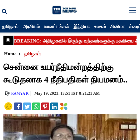
தமிழகம்
அரசியல்
மாவட்டங்கள்
இந்தியா
உலகம்
சினிமா
க்ரைம
Home
தமிழகம்
சென்னை உயர்நீதிமன்றத்திற்கு
கூடுதலாக 4 நீதிபதிகள் நியமனம்..
By
May 19, 2023, 13:51 IST
8:21:23 AM
RAMYA K