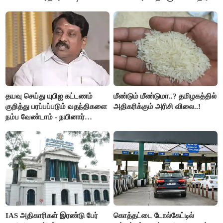
இரங்கல்..!!
அமெரிக்கா நிறைவேற்றம்..!!
தயவு செய்து யுபிஐ கட்டணம்
மீண்டும் மீண்டுமா..? தமிழகத்தில்
குறித்து பரப்பப்படும் வதந்திகளை
அதிகரிக்கும் அரிசி விலை..!
நம்ப வேண்டாம் - நயினார்
நாகேந்திரன்..!!
IAS அதிகாரிகள் இரண்டு பேர்
கொத்தட்டை டோல்கேட்டில்