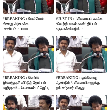
#BREAKING : போர்வெல் –
#JUST IN : ‘விவசாயம் காக்க’
கிணறு அமைக்க
‘வெற்றி வான்மகள்’ திட்டம்
மானியம்..! 1000
உருவாக்கப்படும்..!
விவசாயிகளுக்கு மானியத்தில்
பம்புசெட் வழங்கப்படும்..!
#BREAKING : வெற்றி
#BREAKING : ஒவ்வொரு
இல்லத்தரசி வீட்டுத் தோட்டம்
ஆண்டும் 5 விவசாயிகளுக்கு
அறிமுகம் - வேளாண் பட்ஜெட்டில்
நம்மாழ்வார் விருது
அறிவிப்பு..!
வழங்கப்படும்..!