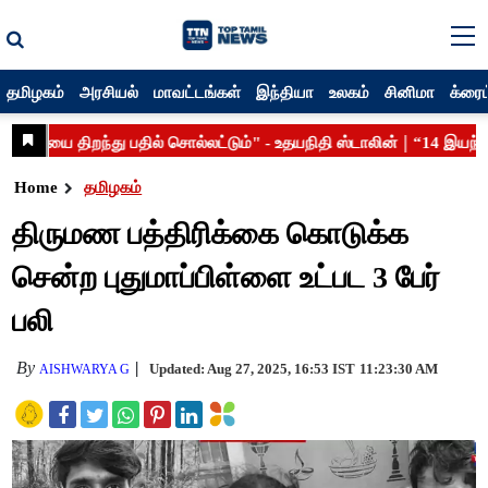
தமிழகம்
அரசியல்
மாவட்டங்கள்
இந்தியா
உலகம்
சினிமா
க்ரைம
Home
தமிழகம்
திருமண பத்திரிக்கை கொடுக்க
சென்ற புதுமாப்பிள்ளை உட்பட 3 பேர்
பலி
By
Updated: Aug 27, 2025, 16:53 IST
11:23:30 AM
AISHWARYA G