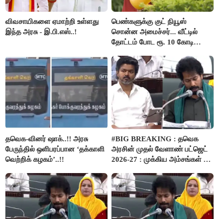
விவசாயிகளை ஏமாற்றி உள்ளது
பெண்களுக்கு குட் நியூஸ்
இந்த அரசு - இ.பி.எஸ்..!
சொன்ன அமைச்சர்... வீட்டில்
தோட்டம் போட ரூ. 10 கோடி
நிதி..!
தவெக-வினர் ஷாக்..!! அரசு
#BIG BREAKING : தவெக
பேருந்தில் ஒளிபரப்பான ‘தக்காளி
அரசின் முதல் வேளாண் பட்ஜெட்
வெற்றிக் கழகம்’..!!
2026-27 : முக்கிய அம்சங்கள் ஓர்
பார்வை..!