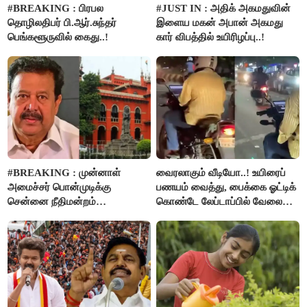
#BREAKING : பிரபல
#JUST IN : அதிக் அகமதுவின்
தொழிலதிபர் பி.ஆர்.சுந்தர்
இளைய மகன் அபான் அகமது
பெங்களூருவில் கைது..!
கார் விபத்தில் உயிரிழப்பு..!
#BREAKING : முன்னாள்
வைரலாகும் வீடியோ..! உயிரைப்
அமைச்சர் பொன்முடிக்கு
பணயம் வைத்து, பைக்கை ஓட்டிக்
சென்னை நீதிமன்றம்
கொண்டே லேப்டாப்பில் வேலை
பிடிவாரண்ட்..!
பார்த்த நபர்..!