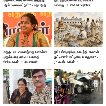
முதலமைச்சர் வாயை திறந்து
இயந்திரங்களில் பிரச்சனை
பதில் சொல்லட்டும்" - உதயநிதி
உள்ளது.. EVM மெஷினே
ஸ்டாலின்
பிரச்சனையா இருக்கு”- என்.ஆர்.
இளங்கோ
'கத்தி' பட வசனத்தை சொல்லி
திட்டங்களுக்கு 'வெற்றி' லேபிள்
முதல்வரை சாடிய வானதி
ஒட்டினால் மட்டுமே போதுமா? -
சீனிவாசன்..!: வேளாண்
மு.க.ஸ்டாலின்..!
பட்ஜெட்டுக்கு பாஜக கடும்
எதிர்ப்பு!