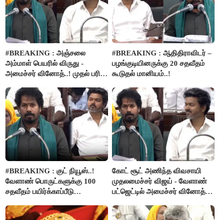
#BREAKING : அஞ்சலை
#BREAKING : ஆதிதிராவிடர் –
அம்மாள் பெயரில் விருது -
பழங்குடியினருக்கு 20 சதவீதம்
அமைச்சர் வினோத்..! முதல் பரிசு
கூடுதல் மானியம்..!
ரூ.2.50 லட்சம் வழங்கப்படும்..!
#BREAKING : குட் நியூஸ்..!
கோட் சூட் அணிந்த விவசாயி
வேளாண் பொருட்களுக்கு 100
முதலமைச்சர் விஜய் - வேளாண்
சதவீதம் பயிர்க்காப்பீடு
பட்ஜெட்டில் அமைச்சர் வினோத்
வழங்கபடும் - அமைச்சர்
பெருமிதம்..!
வினோத்..!