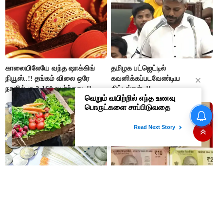
காலையிலேயே வந்த ஷாக்கிங்
தமிழக பட்ஜெட்டில்
நியூஸ்..!! தங்கம் விலை ஒரே
கவனிக்கப்படவேண்டிய
நாளில் ரூ.2,160 உயர்ந்தது..!!
திட்டங்கள்..!!
#JUST IN : அதிக் அகமதுவின்
இளைய மகன் அபான் அகமது
கார் விபத்தில் உயிரிழப்பு..!
ஒவ்வொரு குடும்பத்தின்
பிளாஸ்டிக் ரூபாய் நோட்டுகளை
தலையிலும் எவ்வளவு கடன்
அறிமுகப்படுத்துகிறது ரிசர்வ்
இருக்கு தெரியுமா..?
வங்கி: முதற்கட்டமாக ரூ.10,
ரூ.20 நோட்டுகள் அச்சடிப்பு!