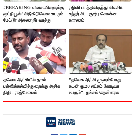
#BREAKING விவசாயிகளுக்கு
ரஜினி படத்திலிருந்து விலகிய
குட்நியூஸ்! கிடுகிடுவென உயரும்
சுந்தர்.சி... குஷ்பு சொன்ன
மேட்டூர் அணை நீர் வரத்து
காரணம்
தவெக ஆட்சியில் தான்
"தவெக ஆட்சி முடியும்போது
பள்ளிக்கல்வித்துறைக்கு அதிக
கடன் ரூ.20 லட்சம் கோடியா
நிதி - ராஜ்மோகன்
உயரும்"- தங்கம் தென்னரசு