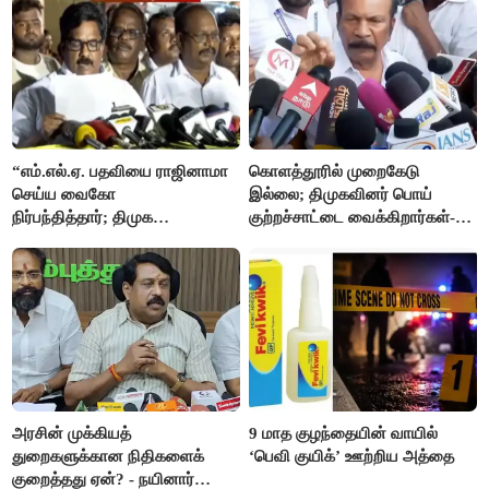
“எம்.எல்.ஏ. பதவியை ராஜினாமா
கொளத்தூரில் முறைகேடு
செய்ய வைகோ
இல்லை; திமுகவினர் பொய்
நிர்பந்தித்தார்; திமுக
குற்றச்சாட்டை வைக்கிறார்கள்-
எம்.எல்.ஏக்களாகவே
வி.எஸ்.பாபு
தொடர்கிறோம்”- மதிமுக
எம்.எல்.ஏக்கள் பரபரப்பு பேட்டி
அரசின் முக்கியத்
9 மாத குழந்தையின் வாயில்
துறைகளுக்கான நிதிகளைக்
‘பெவி குயிக்’ ஊற்றிய அத்தை
குறைத்தது ஏன்? - நயினார்