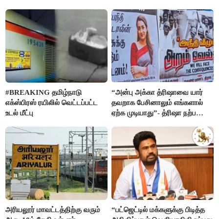
நாகேந்திரன்
#BREAKING தமிழ்நாடு
“அன்பு அக்கா த்ரிஷாவை யார்
எக்ஸ்பிரஸ் ரயிலில் வெட்டப்பட்ட
தவறாக பேசினாலும் எங்களால்
உடல் மீட்பு
ஏற்க முடியாது”- த்ரிஷா நற்பணி
மன்றத்தினர் போஸ்டர்
அரியலூர் மாவட்டத்திற்கு வரும்
“பட்ஜெட்டில் மக்களுக்கு பிடித்த