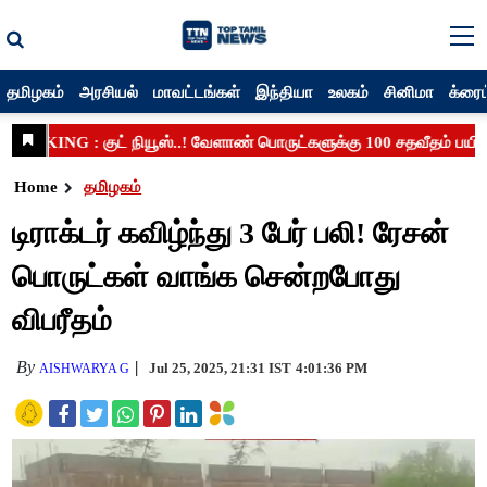
தமிழகம்
அரசியல்
மாவட்டங்கள்
இந்தியா
உலகம்
சினிமா
க்ரைம
Home
தமிழகம்
டிராக்டர் கவிழ்ந்து 3 பேர் பலி! ரேசன்
பொருட்கள் வாங்க சென்றபோது
விபரீதம்
By
Jul 25, 2025, 21:31 IST
4:01:36 PM
AISHWARYA G