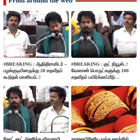
From around the web
#BREAKING : ஆதிதிராவிடர் –
#BREAKING : குட் நியூஸ்..!
பழங்குடியினருக்கு 20 சதவீதம்
வேளாண் பொருட்களுக்கு 100
கூடுதல் மானியம்..!
சதவீதம் பயிர்க்காப்பீடு
வழங்கபடும் - அமைச்சர்
வினோத்..!
கோட் சூட் அணிந்த விவசாயி
காலையிலேயே வந்த ஷாக்கிங்