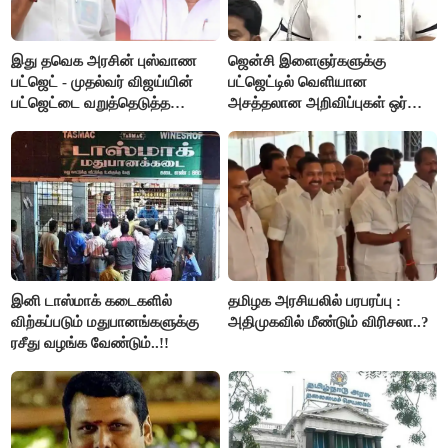
இது தவெக அரசின் புஸ்வாண
ஜென்சி இளைஞர்களுக்கு
பட்ஜெட் - முதல்வர் விஜய்யின்
பட்ஜெட்டில் வெளியான
பட்ஜெட்டை வறுத்தெடுத்த
அசத்தலான அறிவிப்புகள் ஒர்
மு.க.ஸ்டாலின், இபிஎஸ்..!
பார்வை..!
இனி டாஸ்மாக் கடைகளில்
தமிழக அரசியலில் பரபரப்பு :
விற்கப்படும் மதுபானங்களுக்கு
அதிமுகவில் மீண்டும் விரிசலா..?
ரசீது வழங்க வேண்டும்..!!