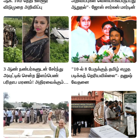
ஆக. 10ம் தேதி உள்ளூர்
அறிவிப்புகள் வெளியாகியிருப்பது
விடுமுறை அறிவிப்பு
ஆறுதல்”- ஜோஸ் சார்லஸ் மார்டின்
3 ஆண் நண்பர்களுடன் சேர்ந்து
"10-ல் 8 பேருக்குத் தமிழ் எழுத
அவுட்டிங் சென்ற இளம்பெண்
படிக்கத் தெரியவில்லை”- தனுஷ்
பரிதாப மரணம்! அதிரவைக்கும்
வேதனை
பின்னணி