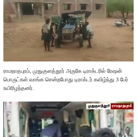
ராமநாதபுரம், முதுகுளத்தூர் அருகே டிராக்டரில் ரேஷன்
பொருட்கள் வாங்க சென்றபோது டிராக்டர் கவிழ்ந்து 3 பேர்
உயிரிழந்தனர்.