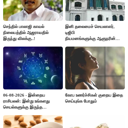
செந்தில் பாலாஜி காவல்
இனி தலைமைச் செயலாளர்,
நிலையத்தில் ஆஜராவதில்
டிஜிபி
இருந்து விலக்கு..!
நியமனங்களுக்கு ஆளுநரின்
ஒப்புதல் தேவையில்லை -
தமிழ்நாடு அரசு அதிரடி..!
06-08-2026 - இன்றைய
கோப உணர்ச்சிகள் குறைய இதை
ராசிபலன்: இன்று உங்களது
செய்யுங்க போதும்
செயல்களுக்கு இருந்த
முட்டுகட்டைகள் விலகும்.
எதிர்பார்த்த உதவிகள் கிடைக்கும்.
பணவரத்து கூடும்..!