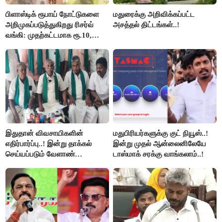
பிளாஸ்டிக் ரூபாய் நோட்டுகளை
மதுரைக்கு அறிவிக்கப்பட்ட
அறிமுகப்படுத்துகிறது ரிசர்வ்
அசத்தல் திட்டங்கள்..!
வங்கி: முதற்கட்டமாக ரூ.10,
ரூ.20 நோட்டுகள் அச்சடிப்பு!
இதுதான் விவசாயிகளின்
மதுபிரியர்களுக்கு குட் நியூஸ்..!
எதிர்பார்ப்பு..! இன்று தாக்கல்
இன்று முதல் ஆன்லைனிலேயே
செய்யப்படும் வேளாண்
டாஸ்மாக் சரக்கு வாங்கலாம்..!
பட்ஜெட்டுக்கு பி.ஆர்.பாண்டியன்
கோரிக்கை!