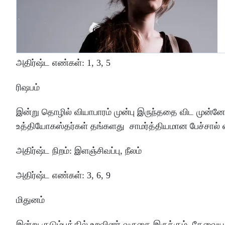
அதிர்ஷ்ட
எண்கள்
: 1
,
3
,
5
ரிஷபம்
இன்று
தொழில்
வியாபாரம்
முன்பு
இருந்ததை
விட
முன்னேற
உத்தியோகஸ்தர்கள்
தங்களது
சாமர்த்தியமான
பேச்சால்
அதிர்ஷ்ட
நிறம்
:
இளஞ்சிவப்பு
, நீலம்
அதிர்ஷ்ட
எண்கள்
: 3
,
6
,
9
மிதுனம்
இன்று
குடும்பத்தில்
உறவினர்
வருகை
இருக்கும்
.
தேவையற