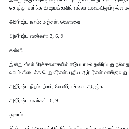
சொத்து
சார்ந்த
விஷயங்களில்
எல்லா
வகையிலும்
நல்ல
ப
அதிர்ஷ்ட
நிறம்
:
மஞ்சள்
, வெள்ளை
அதிர்ஷ்ட
எண்கள்
: 3
,
6
,
9
கன்னி
இன்று
வீண்
பிரச்சனைகளில்
ஈடுபடாமல்
தவிர்ப்பது
நல்லத
லாபம்
கிடைக்க
பெறுவீர்கள்
.
புதிய
ஆர்டர்கள்
வாங்குவது
அதிர்ஷ்ட
நிறம்
:
நீலம்
, வெளிர்
பச்சை
, ஆரஞ்சு
அதிர்ஷ்ட
எண்கள்
: 6
,
9
துலாம்
இன்று
உத்தியோகத்தில்
இருப்பவர்களுக்கு
எதிலும்
நிதா