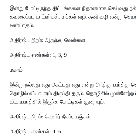
இன்று
போட்டிருந்த
திட்டங்களை
நிதானமாக
செய்வது
நல
கவலைப்பட
மாட்டீர்கள்
.
உங்கள்
வழி
தனி
வழி
என்று
செயல
உண்டாகும்
.
அதிர்ஷ்ட
நிறம்
:
ஆரஞ்சு
, வெள்ளை
அதிர்ஷ்ட
எண்கள்
: 1
,
3
,
9
மகரம்
இன்று
நல்லது
எது
கெட்டது
எது
என்று
பிரித்து
பார்த்து
செ
தொழில்
வியாபாரம்
திருப்தி
தரும்
.
தொழிலில்
முன்னேற்றம
வியாபாரத்தில்
இருந்த
போட்டிகள்
குறையும்
.
அதிர்ஷ்ட
நிறம்
:
வெளிர்
நீலம்
, மஞ்சள்
அதிர்ஷ்ட
எண்கள்
: 4
,
6