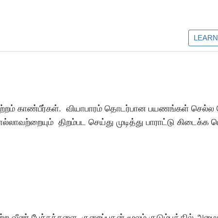
்றம்
காண்பீர்கள்
.
வியாபாரம்
தொடர்பான
பயணங்கள்
செல்ல
எல்லாவற்றையும்
திறம்பட
செய்து
முடித்து
பாராட்டு
கிடைக்க
ப
்ற
வீண்
பேச்சுக்களை
குறைப்பதன்
மூலம்
குடும்பத்தில்
அமை