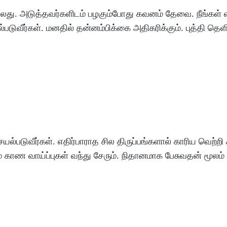
்லது
.
அடுத்தவர்களிடம்
பழகும்போது
கவனம்
தேவை
.
நீங்கள்
்படுவீர்கள்
.
மனதில்
தன்னம்பிக்கை
அதிகரிக்கும்
.
புத்தி
தெளி
யல்படுவீர்கள்
.
எதிர்பாராத
சில
திருப்பங்களால்
காரிய
வெற்றி
்
காண
வாய்ப்புகள்
வந்து
சேரும்
.
நிதானமாக
பேசுவதன்
மூலம்