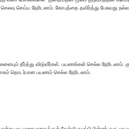
செலவு
செய்ய
நேரிடலாம்
.
கோபத்தை
தவிர்த்து
பேசுவது
நல்ல
ைகளையும்
தீர்த்து
விடுவீர்கள்
.
பயணங்கள்
செல்ல
நேரிடலாம்
.
க
ோகம்
தொடர்பான
பயணம்
செல்ல
நேரிடலாம்
.
என்று
பல
முறை
மனதுக்குள்
கேள்வி
எழுப்பி
பின்னர்
ஒரு
முடிவ