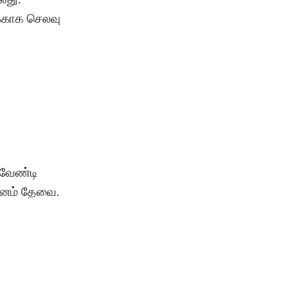
்காக
செலவு
வேண்டி
னம்
தேவை
.