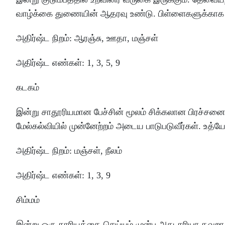
வாழ்க்கை
துணையின்
ஆதரவு
உண்டு
.
பிள்ளைகளுக்காக
அதிர்ஷ்ட
நிறம்
:
ஆரஞ்சு
, ஊதா, மஞ்சள்
அதிர்ஷ்ட
எண்கள்
: 1
,
3
,
5
,
9
கடகம்
இன்று
சாதூரியமான
பேச்சின்
மூலம்
சிக்கலான
பிரச்சன
மேல்கல்வியில்
முன்னேற்றம்
அடைய
பாடுபடுவீர்கள்
.
உத்ய
அதிர்ஷ்ட
நிறம்
:
மஞ்சள்
, நீலம்
அதிர்ஷ்ட
எண்கள்
: 1
,
3
,
9
சிம்மம்
இன்று
ஒரு
காரியத்தை
செய்யும்
முன்பு
அது
சரியா
தவறா