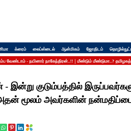
னிமா
க்ரைம்
லைப்ஸ்டைல்
ஆன்மிகம்
ஜோதிடம்
தொழில்நுட்
- இன்று குடும்பத்தில் இருப்பவர்கள
ன் மூலம் அவர்களின் நன்மதிப்ப