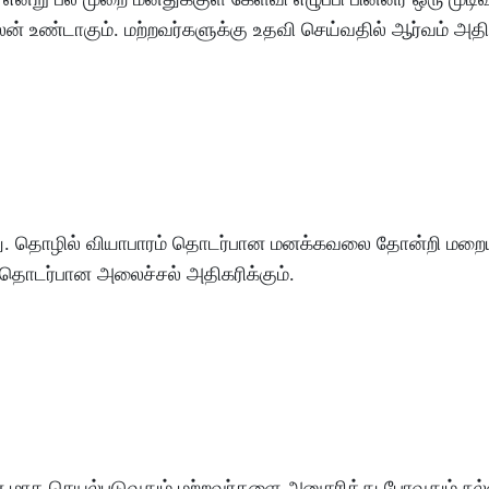
லன்
உண்டாகும்
.
மற்றவர்களுக்கு
உதவி
செய்வதில்
ஆர்வம்
அதிக
ு
.
தொழில்
வியாபாரம்
தொடர்பான
மனக்கவலை
தோன்றி
மறைய
தொடர்பான
அலைச்சல்
அதிகரிக்கும்
.
ன
மாக
செயல்படுவதும்
மற்றவர்களை
அனுசரித்து
போவதும்
நல