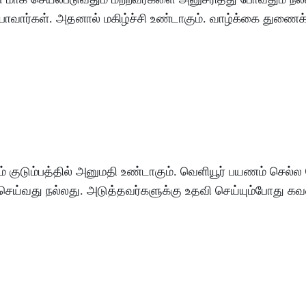
ோவார்கள்
.
அதனால்
மகிழ்ச்சி
உண்டாகும்
.
வாழ்க்கை
துணைக
ம்
குடும்பத்தில்
அனுமதி
உண்டாகும்
.
வெளியூர்
பயணம்
செல்ல
செய்வது
நல்லது
.
அடுத்தவர்களுக்கு
உதவி
செய்யும்போது
கவ