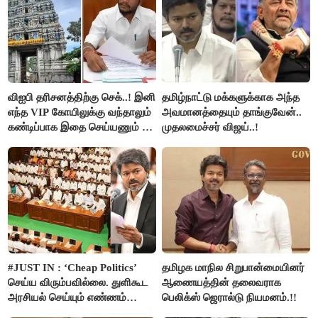
விஐபி தரிசனத்திற்கு செக்..! இனி
தமிழ்நாட்டு மக்களுக்காக அந்த
எந்த VIP கோயிலுக்கு வந்தாலும்
அவமானத்தையும் தாங்குவேன்..
கண்டிப்பாக இதை செய்யணும் -
முதலமைச்சர் விஜய்..!
அமைச்சர் ரமேஷ்..!
#JUST IN : ‘Cheap Politics’
தமிழக மாநில சிறுபான்மையினர்
செய்ய விரும்பவில்லை. துளிகூட
ஆணையத்தின் தலைவராக
அரசியல் செய்யும் எண்ணம்
பெலிக்ஸ் ஜெரால்டு நியமனம்.!!
இல்லை - உதயநிதிக்கு முதல்வர்