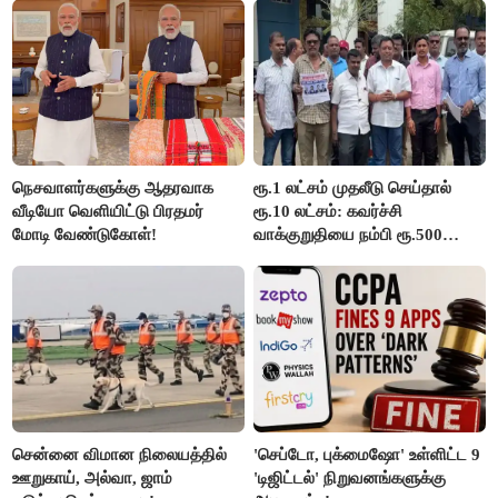
விஜய் பதில்!
நெசவாளர்களுக்கு ஆதரவாக
ரூ.1 லட்சம் முதலீடு செய்தால்
வீடியோ வெளியிட்டு பிரதமர்
ரூ.10 லட்சம்: கவர்ச்சி
மோடி வேண்டுகோள்!
வாக்குறுதியை நம்பி ரூ.500
கோடியை இழந்த திருப்பூர்
மக்கள்!
சென்னை விமான நிலையத்தில்
'செப்டோ, புக்மைஷோ' உள்ளிட்ட 9
ஊறுகாய், அல்வா, ஜாம்
'டிஜிட்டல்' நிறுவனங்களுக்கு