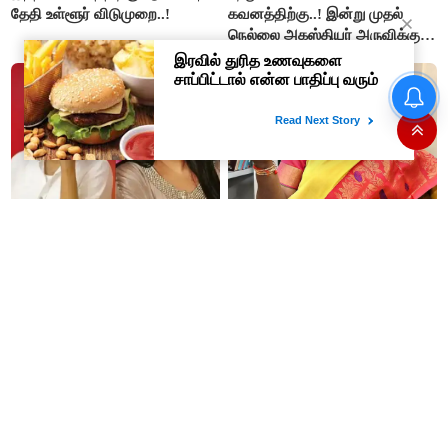
தேதி உள்ளூர் விடுமுறை..!
கவனத்திற்கு..! இன்று முதல்
நெல்லை அகஸ்தியர் அருவிக்கு
செல்ல தடை..!
இன்று விஜய் – சங்கீதா
சட்டப்பேரவையில் ஜெபமாலை
விவாகரத்து வழக்கு: நேரில்
ஓகே... திருப்பதியில் பட்ஜெட்
ஆஜராவாரா முதல்வர் விஜய்..?
தவறா..?: சு.வெங்கடேசன்,
திருமாவளவனுக்கு தமிழிசை
கேள்வி..!