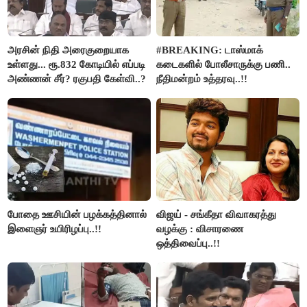
அரசின் நிதி அரைகுறையாக
#BREAKING: டாஸ்மாக்
உள்ளது... ரூ.832 கோடியில் எப்படி
கடைகளில் போலீசாருக்கு பணி..
அண்ணன் சீர்? ரகுபதி கேள்வி..?
நீதிமன்றம் உத்தரவு..!!
போதை ஊசியின் பழக்கத்தினால்
விஜய் - சங்கீதா விவாகரத்து
இளைஞர் உயிரிழப்பு..!!
வழக்கு : விசாரணை
ஒத்திவைப்பு..!!