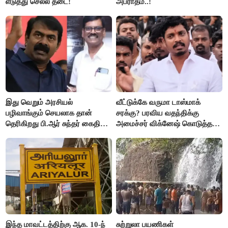
எடுத்து செல்ல தடை!
அபராதம்..!
இது வெறும் அரசியல்
வீட்டுக்கே வருமா டாஸ்மாக்
பழிவாங்கும் செயலாக தான்
சரக்கு? பரவிய வதந்திக்கு
தெரிகிறது பி.ஆர் சுந்தர் கைதிற்கு
அமைச்சர் விக்னேஷ் கொடுத்த
சீமான் கடும் கண்டனம்..!
விளக்கம்!
இந்த மாவட்டத்திற்கு ஆக. 10-ந்
சுற்றுலா பயணிகள்