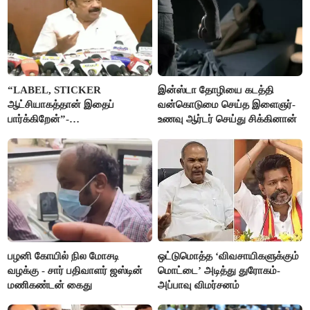
“LABEL, STICKER
இன்ஸ்டா தோழியை கடத்தி
ஆட்சியாகத்தான் இதைப்
வன்கொடுமை செய்த இளைஞர்-
பார்க்கிறேன்”-
உணவு ஆர்டர் செய்து சிக்கினான்
எம்.ஆர்.கே.பன்னீர்செல்வம்
பழனி கோயில் நில மோசடி
ஒட்டுமொத்த ‘விவசாயிகளுக்கும்
வழக்கு - சார் பதிவாளர் ஜஸ்டின்
மொட்டை’ அடித்து துரோகம்-
மணிகண்டன் கைது
அப்பாவு விமர்சனம்