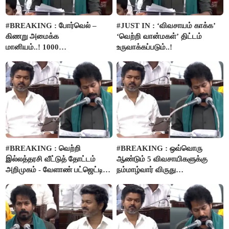
#BREAKING : போர்வெல் –
#JUST IN : ‘விவசாயம் காக்க’
கிணறு அமைக்க
‘வெற்றி வான்மகள்’ திட்டம்
மானியம்..! 1000
உருவாக்கப்படும்..!
விவசாயிகளுக்கு மானியத்தில்
பம்புசெட் வழங்கப்படும்..!
#BREAKING : வெற்றி
#BREAKING : ஒவ்வொரு
இல்லத்தரசி வீட்டுத் தோட்டம்
ஆண்டும் 5 விவசாயிகளுக்கு
அறிமுகம் - வேளாண் பட்ஜெட்டில்
நம்மாழ்வார் விருது
அறிவிப்பு..!
வழங்கப்படும்..!