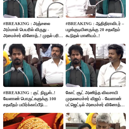
#BREAKING : அஞ்சலை
#BREAKING : ஆதிதிராவிடர் –
அம்மாள் பெயரில் விருது -
பழங்குடியினருக்கு 20 சதவீதம்
அமைச்சர் வினோத்..! முதல் பரிசு
கூடுதல் மானியம்..!
ரூ.2.50 லட்சம் வழங்கப்படும்..!
#BREAKING : குட் நியூஸ்..!
கோட் சூட் அணிந்த விவசாயி
வேளாண் பொருட்களுக்கு 100
முதலமைச்சர் விஜய் - வேளாண்
சதவீதம் பயிர்க்காப்பீடு
பட்ஜெட்டில் அமைச்சர் வினோத்
வழங்கபடும் - அமைச்சர்
பெருமிதம்..!
வினோத்..!