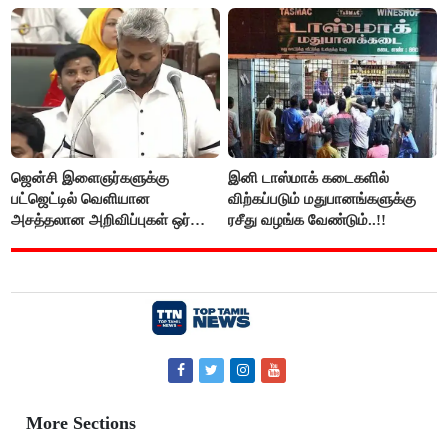
மு.க.ஸ்டாலின், இபிஎஸ்..!
ஜென்சி இளைஞர்களுக்கு
இனி டாஸ்மாக் கடைகளில்
பட்ஜெட்டில் வெளியான
விற்கப்படும் மதுபானங்களுக்கு
அசத்தலான அறிவிப்புகள் ஒர்
ரசீது வழங்க வேண்டும்..!!
பார்வை..!
More Sections