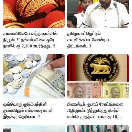
காலையிலேயே வந்த ஷாக்கிங்
தமிழக பட்ஜெட்டில்
நியூஸ்..!! தங்கம் விலை ஒரே
கவனிக்கப்படவேண்டிய
நாளில் ரூ.2,160 உயர்ந்தது..!!
திட்டங்கள்..!!
ஒவ்வொரு குடும்பத்தின்
பிளாஸ்டிக் ரூபாய் நோட்டுகளை
தலையிலும் எவ்வளவு கடன்
அறிமுகப்படுத்துகிறது ரிசர்வ்
இருக்கு தெரியுமா..?
வங்கி: முதற்கட்டமாக ரூ.10,
ரூ.20 நோட்டுகள் அச்சடிப்பு!