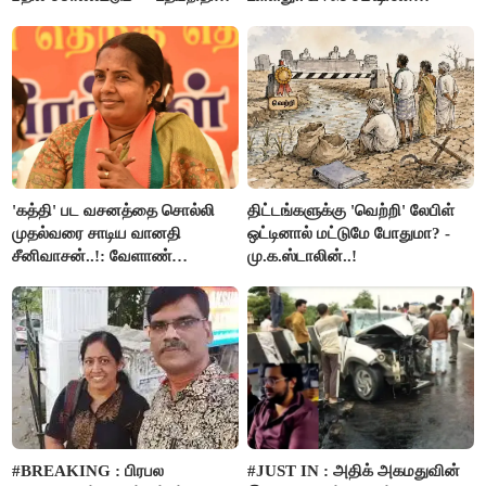
ஸ்டாலின்
பிரச்சனையா இருக்கு”- என்.ஆர்.
இளங்கோ
'கத்தி' பட வசனத்தை சொல்லி
திட்டங்களுக்கு 'வெற்றி' லேபிள்
முதல்வரை சாடிய வானதி
ஒட்டினால் மட்டுமே போதுமா? -
சீனிவாசன்..!: வேளாண்
மு.க.ஸ்டாலின்..!
பட்ஜெட்டுக்கு பாஜக கடும்
எதிர்ப்பு!
#BREAKING : பிரபல
#JUST IN : அதிக் அகமதுவின்