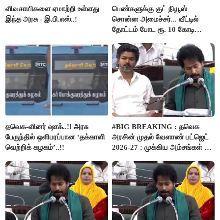
விவசாயிகளை ஏமாற்றி உள்ளது
பெண்களுக்கு குட் நியூஸ்
இந்த அரசு - இ.பி.எஸ்..!
சொன்ன அமைச்சர்... வீட்டில்
தோட்டம் போட ரூ. 10 கோடி
நிதி..!
தவெக-வினர் ஷாக்..!! அரசு
#BIG BREAKING : தவெக
பேருந்தில் ஒளிபரப்பான ‘தக்காளி
அரசின் முதல் வேளாண் பட்ஜெட்
வெற்றிக் கழகம்’..!!
2026-27 : முக்கிய அம்சங்கள் ஓர்
பார்வை..!