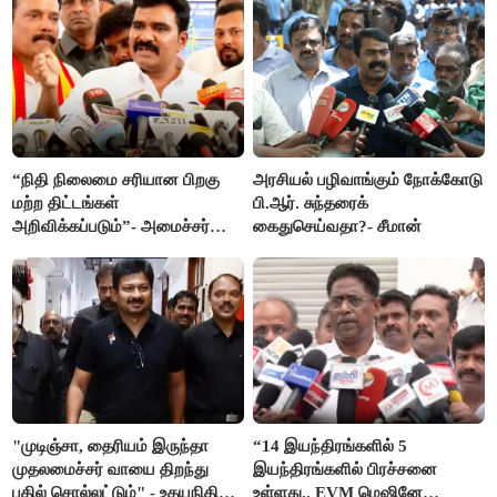
“நிதி நிலைமை சரியான பிறகு
அரசியல் பழிவாங்கும் நோக்கோடு
மற்ற திட்டங்கள்
பி.ஆர். சுந்தரைக்
அறிவிக்கப்படும்”- அமைச்சர்
கைதுசெய்வதா?- சீமான்
நிர்மல்குமார் விளக்கம்
"முடிஞ்சா, தைரியம் இருந்தா
“14 இயந்திரங்களில் 5
முதலமைச்சர் வாயை திறந்து
இயந்திரங்களில் பிரச்சனை
பதில் சொல்லட்டும்" - உதயநிதி
உள்ளது.. EVM மெஷினே