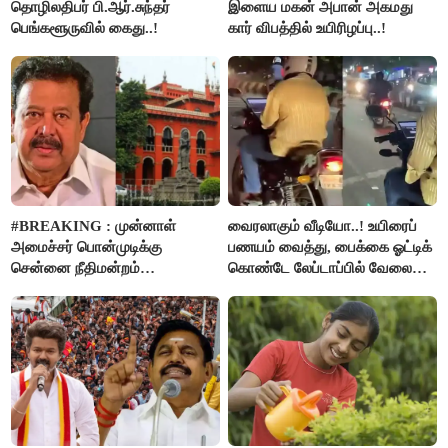
தொழிலதிபர் பி.ஆர்.சுந்தர்
இளைய மகன் அபான் அகமது
பெங்களூருவில் கைது..!
கார் விபத்தில் உயிரிழப்பு..!
#BREAKING : முன்னாள்
வைரலாகும் வீடியோ..! உயிரைப்
அமைச்சர் பொன்முடிக்கு
பணயம் வைத்து, பைக்கை ஓட்டிக்
சென்னை நீதிமன்றம்
கொண்டே லேப்டாப்பில் வேலை
பிடிவாரண்ட்..!
பார்த்த நபர்..!