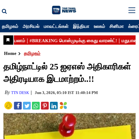
தமிழகம்
அரசியல்
மாவட்டங்கள்
இந்தியா
உலகம்
சினிமா
க்ரைம
Home
தமிழகம்
தமிழ்நாட்டில் 25 ஐஏஎஸ் அதிகாரிகள்
அதிரடியாக இடமாற்றம்..!!
By
Jun 3, 2026, 05:10 IST
11:40:14 PM
TTN DESK