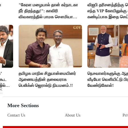
்
"கேரள மழையால் தான் கர்நாடகா
விஐபி தரிசனத்திற்கு ச
நீர் திறந்தது!": காவிரி
எந்த VIP கோயிலுக்கு 
விவகாரத்தில் பாமக சௌமியா
கண்டிப்பாக இதை செய்
அன்புமணி சாடல்!
அமைச்சர் ரமேஷ்..!
’
தமிழக மாநில சிறுபான்மையினர்
நெசவாளர்களுக்கு ஆ
ிகூட
ஆணையத்தின் தலைவராக
வீடியோ வெளியிட்டு பி
 இல்லை
பெலிக்ஸ் ஜெரால்டு நியமனம்.!!
வேண்டுகோள்!
ய்
More Sections
Contact Us
About Us
Pri