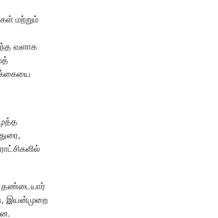
ள் மற்றும்
ைந்த வளாக
லத்
்க்கையை
மூத்த
துரை,
ராட்சிகளில்
் தண்டையார்
டு, இயன்முறை
ளன.