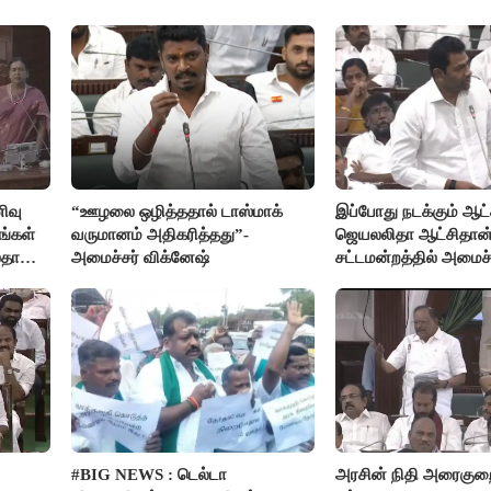
ிவு
“ஊழலை ஒழித்ததால் டாஸ்மாக்
இப்போது நடக்கும் ஆட்ச
ங்கள்
வருமானம் அதிகரித்தது”-
ஜெயலலிதா ஆட்சிதான்
லதா
அமைச்சர் விக்னேஷ்
சட்டமன்றத்தில் அமைச
அர்ஜுனா அதிரடி பேச்ச
#BIG NEWS : டெல்டா
அரசின் நிதி அரைகு