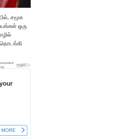
யில், சமூக
ையங்கள் ஒரு
ொழில்
ை தொடங்கி