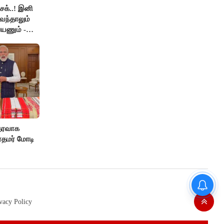
ெக்..! இனி
வந்தாலும்
யணும் -
தரவாக
ரதமர் மோடி
தமிழர்களின் மரபணு ரகசியம்
உடைந்தது! கீழடி டிஎன்ஏ ஆய்வில்
வெளிவந்த உலகத் தமிழர்களை
vacy Policy
மெய்சிலிர்க்க வைக்கும் உண்மை!