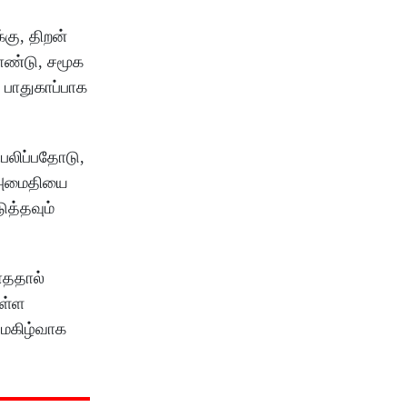
கு, திறன்
கொண்டு, சமூக
 பாதுகாப்பாக
ிபலிப்பதோடு,
ன அமைதியை
ுத்தவும்
ாததால்
ுள்ள
 மகிழ்வாக