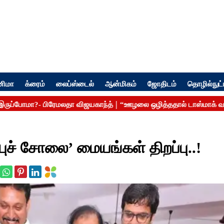
னிமா
க்ரைம்
லைப்ஸ்டைல்
ஆன்மிகம்
ஜோதிடம்
தொழில்நுட்
ுச் சோலை’ மையங்கள் திறப்பு..!