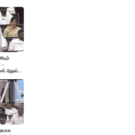
ியும்
 –
்சர் ஆதவ்
ு!
றையாக