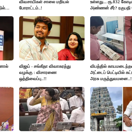
விவசாயிகள் சாலை மறியல்
உள்ளது... ரூ.832 கோடிய
ில்
போராட்டம்..!
அண்ணன் சீர்? ரகுபதி 
னால்
விஜய் - சங்கீதா விவாகரத்து
விபத்தில் காயமடைந்த
வழக்கு : விசாரணை
அட்டைப் பெட்டியில் கட்
ஒத்திவைப்பு..!!
அரசு மருத்துவமனை..!