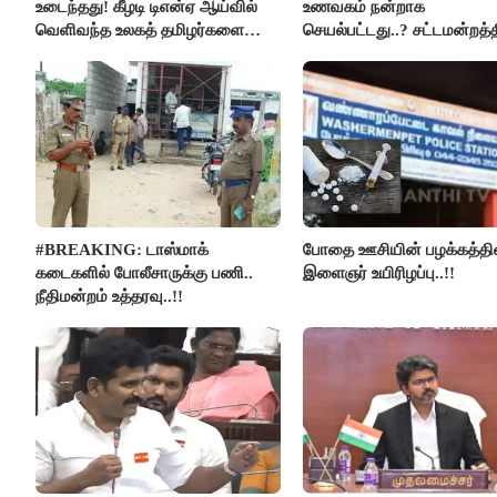
உடைந்தது! கீழடி டிஎன்ஏ ஆய்வில்
உணவகம் நன்றாக
வெளிவந்த உலகத் தமிழர்களை
செயல்பட்டது..? சட்டமன்றத்த
மெய்சிலிர்க்க வைக்கும் உண்மை!
நடந்த காரசார விவாதம்..!
#BREAKING: டாஸ்மாக்
போதை ஊசியின் பழக்கத்தி
கடைகளில் போலீசாருக்கு பணி..
இளைஞர் உயிரிழப்பு..!!
நீதிமன்றம் உத்தரவு..!!