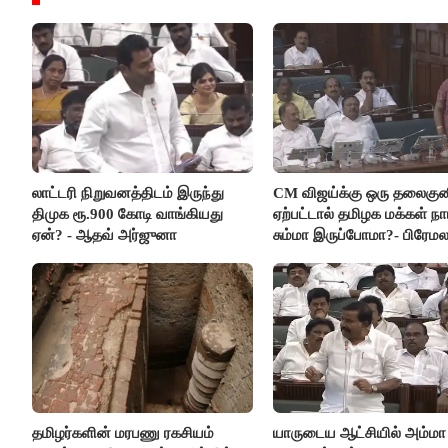
லாட்டரி நிறுவனத்திடம் இருந்து
CM விஜய்க்கு ஒரு தலைகுன
திமுக ரூ.900 கோடி வாங்கியது
ஏற்பட்டால் தமிழக மக்கள் நா
ஏன்? - ஆதவ் அர்ஜுனா
சும்மா இருப்போமா?- பிரேம
விஜயகாந்த்
தமிழர்களின் மரபணு ரகசியம்
யாருடைய ஆட்சியில் அம்மா