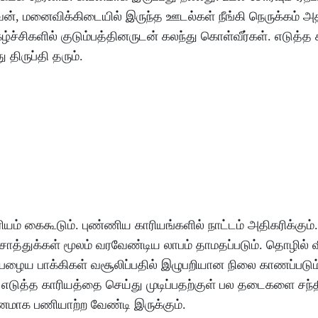
ன்
,
மனைவிக்கிடையில்
இருந்த
ஊடல்கள்
நீங்கி
நெருக்கம்
அத
கழ்ச்சிகளில்
குடும்பத்தினருடன்
கலந்து
கொள்வீர்கள்
.
எடுத்த
ு
திருப்தி
தரும்
.
ியம்
கைகூடும்
.
புண்ணிய
காரியங்களில்
நாட்டம்
அதிகரிக்கும்
.
ொத்துக்கள்
மூலம்
வரவேண்டிய
லாபம்
தாமதப்படும்
.
தொழில்
பழைய
பாக்கிகள்
வசூலிப்பதில்
இழுபறியான
நிலை
காணப்படும
.
எடுத்த
காரியத்தை
செய்து
முடிப்பதற்குள்
பல
தடைகளை
சந்
ினமாக
பணியாற்ற
வேண்டி
இருக்கும்
.