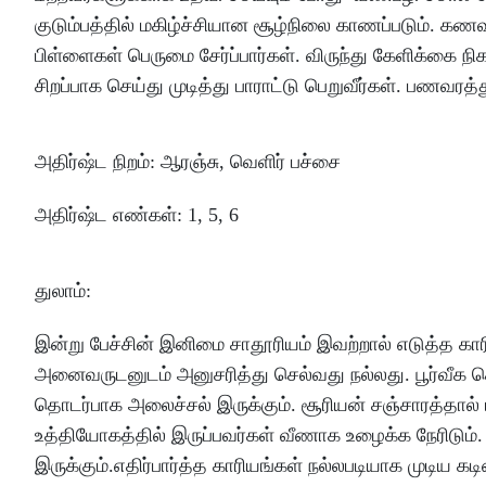
குடும்பத்தில்
மகிழ்ச்சியான
சூழ்நிலை
காணப்படும்
.
கணவ
பிள்ளைகள்
பெருமை
சேர்ப்பார்கள்
.
விருந்து
கேளிக்கை
நி
சிறப்பாக
செய்து
முடித்து
பாராட்டு
பெறுவீர்கள்
.
பணவரத்த
அதிர்ஷ்ட
நிறம்
:
ஆரஞ்சு
,
வெளிர்
பச்சை
அதிர்ஷ்ட
எண்கள்
: 1, 5, 6
துலாம்
:
இன்று
பேச்சின்
இனிமை
சாதூரியம்
இவற்றால்
எடுத்த
கார
அனைவருடனுடம்
அனுசரித்து
செல்வது
நல்லது
.
பூர்வீக
ச
தொடர்பாக
அலைச்சல்
இருக்கும்
.
சூரியன்
சஞ்சாரத்தால்
உத்தியோகத்தில்
இருப்பவர்கள்
வீணாக
உழைக்க
நேரிடும்
இருக்கும்
.
எதிர்பார்த்த
காரியங்கள்
நல்லபடியாக
முடிய
கட