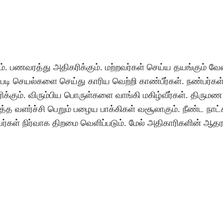
ம்
.
பணவரத்து
அதிகரிக்கும்
.
மற்றவர்கள்
செய்ய
தயங்கும்
வே
படி
செயல்களை
செய்து
காரிய
வெற்றி
காண்பீர்கள்
.
நண்பர்கள
க்கும்
.
விரும்பிய
பொருள்களை
வாங்கி
மகிழ்வீர்கள்
.
திருமண
்த்த
வளர்ச்சி
பெறும்
பழைய
பாக்கிகள்
வசூலாகும்
.
நீண்ட
நாட
வர்கள்
நிர்வாக
திறமை
வெளிப்படும்
.
மேல்
அதிகாரிகளின்
ஆதரவ