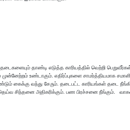
தடைகளையும்
தாண்டி
எடுத்த
காரியத்தில்
வெற்றி
பெறுவீர்கள
்
முன்னேற்றம்
உண்டாகும்
.
எதிர்ப்புகளை
சாமர்த்தியமாக
சமாளிப
ண்டும்
கைக்கு
வந்து
சேரும்
.
தடைபட்ட
காரியங்கள்
தடை
நீங்க
தெய்வ
சிந்தனை
அதிகரிக்கும்
.
பண
பிரச்சனை
நீங்கும்
.
வா