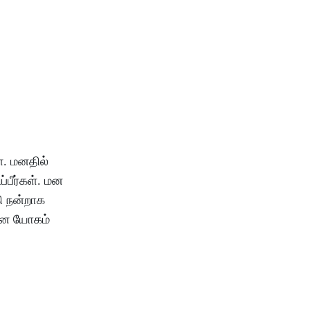
்
.
மனதில்
்பீர்கள்
.
மன
ி
நன்றாக
கன
யோகம்