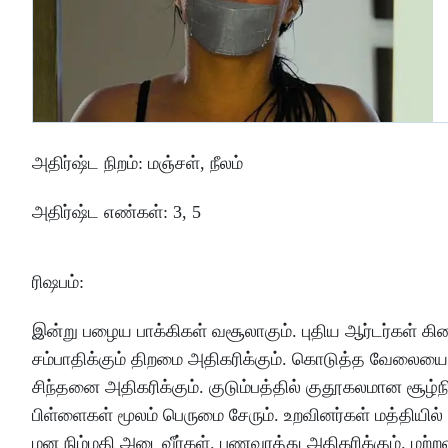
அதிர்ஷ்ட
நிறம்
:
மஞ்சள்
,
நீலம்
அதிர்ஷ்ட
எண்கள்
: 3, 5
ரிஷபம்
:
இன்று
பழைய
பாக்கிகள்
வசூலாகும்
.
புதிய
ஆர்டர்கள்
கிட
சம்பாதிக்கும்
திறமை
அதிகரிக்கும்
.
கொடுத்த
வேலையை
சிந்தனை
அதிகரிக்கும்
.
குடும்பத்தில்
குதூகலமான
சூழ்
பிள்ளைகள்
மூலம்
பெருமை
சேரும்
.
உறவினர்கள்
மத்தியில்
மன
நிம்மதி
அடைவீர்கள்
.
பணவரத்து
அதிகரிக்கும்
.
மற்ற