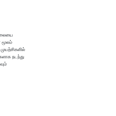
லையை
்
மூலம்
முயற்சிகளில்
்களாக
நடந்து
ும்