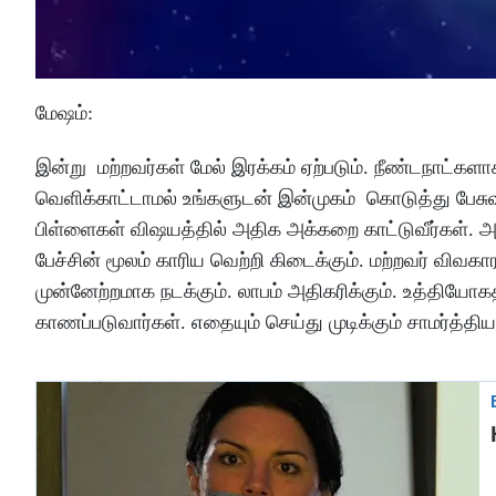
மேஷம்
:
இன்று
மற்றவர்கள்
மேல்
இரக்கம்
ஏற்படும்
.
நீண்டநாட்களா
வெளிக்காட்டாமல்
உங்களுடன்
இன்முகம்
கொடுத்து
பேசு
பிள்ளைகள்
விஷயத்தில்
அதிக
அக்கறை
காட்டுவீர்கள்
.
அ
பேச்சின்
மூலம்
காரிய
வெற்றி
கிடைக்கும்
.
மற்றவர்
விவகார
முன்னேற்றமாக
நடக்கும்
.
லாபம்
அதிகரிக்கும்
.
உத்தியோகத
காணப்படுவார்கள்
.
எதையும்
செய்து
முடிக்கும்
சாமர்த்திய