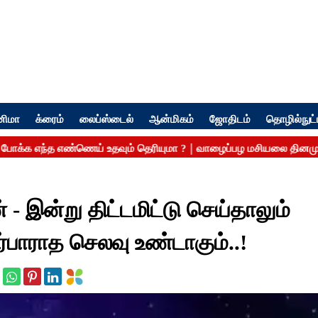
னிமா
க்ரைம்
லைப்ஸ்டைல்
ஆன்மிகம்
ஜோதிடம்
தொழில்நுட்
- இன்று திட்டமிட்டு செய்தாலும்
ர்பாராத செலவு உண்டாகும்..!