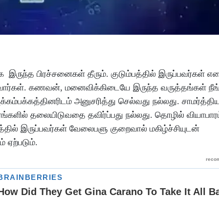
க
இருந்த
பிரச்சனைகள்
தீரும்
.
குடும்பத்தில்
இருப்பவர்கள்
எத
வார்கள்
.
கணவன்
,
மனைவிக்கிடையே
இருந்த
வருத்தங்கள்
நீங
க்கம்பக்கத்தினரிடம்
அனுசரித்து
செல்வது
நல்லது
.
சாமர்த்த
ங்களில்
தலையிடுவதை
தவிர்ப்பது
நல்லது
.
தொழில்
வியாபாரம
்தில்
இருப்பவர்கள்
வேலைபளு
குறைவால்
மகிழ்ச்சியுடன்
ம்
ஏற்படும்
.