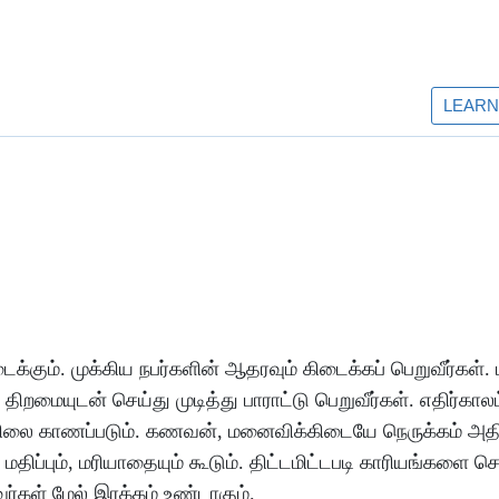
ைக்கும்
.
முக்கிய
நபர்களின்
ஆதரவும்
கிடைக்கப்
பெறுவீர்கள்
.
திறமையுடன்
செய்து
முடித்து
பாராட்டு
பெறுவீர்கள்
.
எதிர்காலம
நிலை
காணப்படும்
.
கணவன்
,
மனைவிக்கிடையே
நெருக்கம்
அதி
மதிப்பும்
,
மரியாதையும்
கூடும்
.
திட்டமிட்டபடி
காரியங்களை
செ
வர்கள்
மேல்
இரக்கம்
உண்டாகும்
.