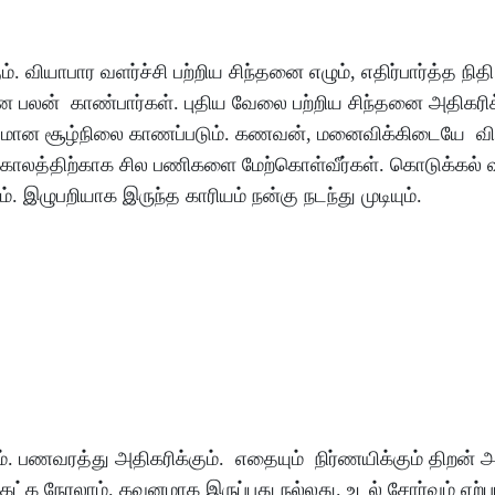
ும்
.
வியாபார
வளர்ச்சி
பற்றிய
சிந்தனை
எழும்
,
எதிர்பார்த்த
நிதி
ான
பலன்
காண்பார்கள்
.
புதிய
வேலை
பற்றிய
சிந்தனை
அதிகரிக
ஷமான
சூழ்நிலை
காணப்படும்
.
கணவன்
,
மனைவிக்கிடையே
வி
்காலத்திற்காக
சில
பணிகளை
மேற்கொள்வீர்கள்
.
கொடுக்கல்
ம்
.
இழுபறியாக
இருந்த
காரியம்
நன்கு
நடந்து
முடியும்
.
ம்
.
பணவரத்து
அதிகரிக்கும்
.
எதையும்
நிர்ணயிக்கும்
திறன்
அ
ேட்க
நேரலாம்
.
கவனமாக
இருப்பது
நல்லது
.
உடல்
சோர்வும்
ஏற்