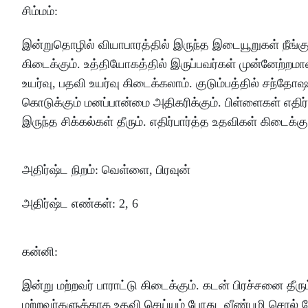
சிம்மம்
:
இன்றுதொழில்
வியாபாரத்தில்
இருந்த
இடையூறுகள்
நீங்க
கிடைக்கும்
.
உத்தியோகத்தில்
இருப்பவர்கள்
முன்னேற்றம
உயர்வு
,
பதவி
உயர்வு
கிடைக்கலாம்
.
குடும்பத்தில்
சந்தோ
கொடுக்கும்
மனப்பான்மை
அதிகரிக்கும்
.
பிள்ளைகள்
எதிர
இருந்த
சிக்கல்கள்
தீரும்
.
எதிர்பார்த்த
உதவிகள்
கிடைக்கு
அதிர்ஷ்ட
நிறம்
:
வெள்ளை
,
பிரவுன்
அதிர்ஷ்ட
எண்கள்
: 2, 6
கன்னி
:
இன்று
மற்றவர்
பாராட்டு
கிடைக்கும்
.
கடன்
பிரச்சனை
தீரு
மற்றவர்களுக்காக
உதவி
செய்யும்
போது
வீண்பழி
சொல்
க