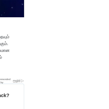
ையும்
்கும்
.
ியமான
்