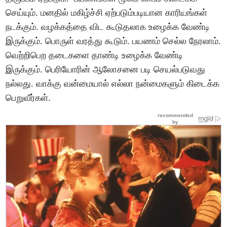
செய்யும்
.
மனதில்
மகிழ்ச்சி
ஏற்படும்படியான
காரியங்கள்
நடக்கும்
.
வழக்கத்தை
விட
கூடுதலாக
உழைக்க
வேண்டி
இருக்கும்
.
பொருள்
வரத்து
கூடும்
.
பயணம்
செல்ல
நேரலாம்
.
வெற்றிபெற
தடைகளை
தாண்டி
உழைக்க
வேண்டி
இருக்கும்
.
பெரியோரின்
ஆலோசனை
படி
செயல்படுவது
நல்லது
.
வாக்கு
வன்மையால்
எல்லா
நன்மைகளும்
கிடைக்க
பெறுவீர்கள்
.