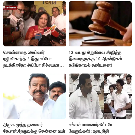
சொன்னதை செய்வார்
12 வயது சிறுமியை சீரழித்த
ரஜினிகாந்த்..! இது எப்போ
இளைஞருக்கு 10 ஆண்டுகள்
நடக்கிறதோ அப்போ நிச்சயமாக
கடுங்காவல் தண்டனை!
ரஜினி ₹1 கோடி தருவார் - லதா
ரஜினிகாந்த்..!
திமுக மூத்த தலைவர்
உங்கள் மாமனார்கிட்டயே
கே.என்.நேருவுக்கு சென்னை உயர்
கேளுங்கள்!: உதயநிதி