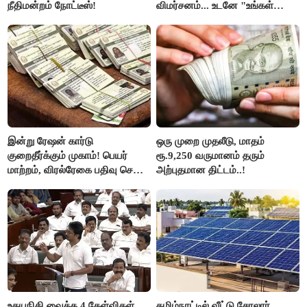
நீதிமன்றம் நோட்டீஸ்!
விமர்சனம்... உடனே "உங்கள்
அப்பாவிடம் கேளுங்கள்" என
ஆதவ் அர்ஜுனா பதிலடி!
இன்று ரேஷன் கார்டு
ஒரு முறை முதலீடு, மாதம்
குறைதீர்க்கும் முகாம்! பெயர்
ரூ.9,250 வருமானம் தரும்
மாற்றம், விரல்ரேகை பதிவு செய்ய
அற்புதமான திட்டம்..!
அரிய வாய்ப்பு!
உதயநிதி வைத்த 4 கேள்விகள்...
தமிழ்நாட்டில் வீட்டு சோலார்