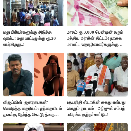
மது பிரியர்களுக்கு அடுத்த
மாதம் ரூ.3,000 பென்ஷன் தரும்
ஷாக்..! மது பாட்டிலுக்கு ரூ.20
மத்திய அரசின் திட்டம்! நாகை
உயர்கிறது..!
மாவட்ட தொழிலாளர்களுக்கு
ஆட்சியர் வெளியிட்ட சூப்பர்
செய்தி!
விஜய்யின் 'ஜனநாயகன்'
உதயநிதி ஸ்டாலின் கைது என்பது
கொடுத்த தைரியம்: தந்தையிடம்
வெறும் நாடகம் - அர்ஜுன் சம்பத்
தனக்கு நேர்ந்த கொடூரத்தை
பகிரங்க குற்றச்சாட்டு..!
கூறிய சிறுமி!