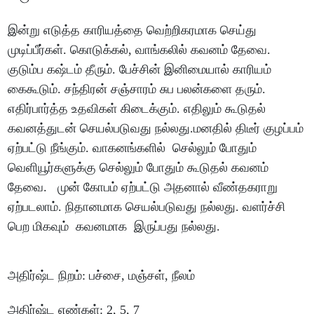
இன்று
எடுத்த
காரியத்தை
வெற்றிகரமாக
செய்து
முடிப்பீர்கள்
.
கொடுக்கல்
,
வாங்கலில்
கவனம்
தேவை
.
குடும்ப
கஷ்டம்
தீரும்
.
பேச்சின்
இனிமையால்
காரியம்
கைகூடும்
.
சந்திரன்
சஞ்சாரம்
சுப
பலன்களை
தரும்
.
எதிர்பார்த்த
உதவிகள்
கிடைக்கும்
.
எதிலும்
கூடுதல்
கவனத்துடன்
செயல்படுவது
நல்லது
.
மனதில்
திடீர்
குழப்பம்
ஏற்பட்டு
நீங்கும்
.
வாகனங்களில்
செல்லும்
போதும்
வெளியூர்களுக்கு
செல்லும்
போதும்
கூடுதல்
கவனம்
தேவை
.
முன்
கோபம்
ஏற்பட்டு
அதனால்
வீண்தகராறு
ஏற்படலாம்
.
நிதானமாக
செயல்படுவது
நல்லது
.
வளர்ச்சி
பெற
மிகவும்
கவனமாக
இருப்பது
நல்லது
.
அதிர்ஷ்ட
நிறம்
:
பச்சை
,
மஞ்சள்
,
நீலம்
அதிர்ஷ்ட
எண்கள்
: 2, 5, 7