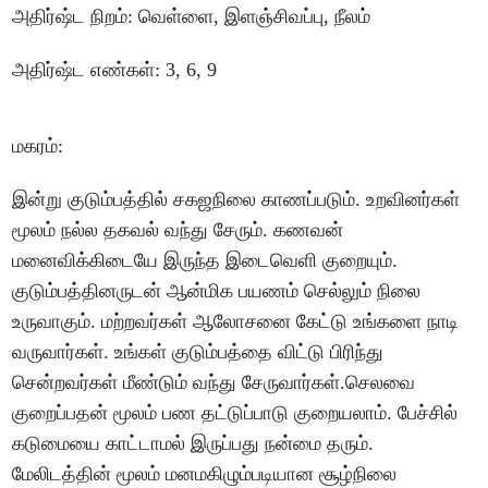
அதிர்ஷ்ட
நிறம்
:
வெள்ளை
,
இளஞ்சிவப்பு
,
நீலம்
அதிர்ஷ்ட
எண்கள்
: 3, 6, 9
மகரம்
:
இன்று
குடும்பத்தில்
சகஜநிலை
காணப்படும்
.
உறவினர்கள்
மூலம்
நல்ல
தகவல்
வந்து
சேரும்
.
கணவன்
மனைவிக்கிடையே
இருந்த
இடைவெளி
குறையும்
.
குடும்பத்தினருடன்
ஆன்மிக
பயணம்
செல்லும்
நிலை
உருவாகும்
.
மற்றவர்கள்
ஆலோசனை
கேட்டு
உங்களை
நாடி
வருவார்கள்
.
உங்கள்
குடும்பத்தை
விட்டு
பிரிந்து
சென்றவர்கள்
மீண்டும்
வந்து
சேருவார்கள்
.
செலவை
குறைப்பதன்
மூலம்
பண
தட்டுப்பாடு
குறையலாம்
.
பேச்சில்
கடுமையை
காட்டாமல்
இருப்பது
நன்மை
தரும்
.
மேலிடத்தின்
மூலம்
மனமகிழும்படியான
சூழ்நிலை