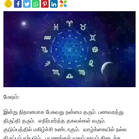
மேஷம்
:
இன்று
நிதானமாக
பேசுவது
நன்மை
தரும்
.
பணவரத்து
திருப்தி
தரும்
.
எதிர்பார்த்த
தகவல்கள்
வரும்
.
குடும்பத்தில்
மகிழ்ச்சி
உண்டாகும்
.
வாழ்க்கையில்
நல்ல
திருப்பம்
ஏற்படும்
.
பயணங்கள்
மூலம்
லாபம்
கிடைக்க