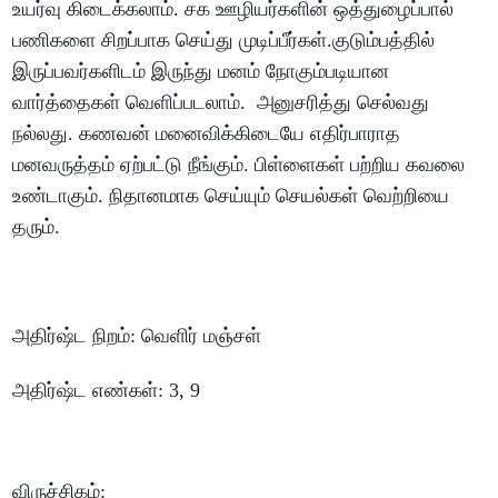
உயர்வு
கிடைக்கலாம்
.
சக
ஊழியர்களின்
ஒத்துழைப்பால்
பணிகளை
சிறப்பாக
செய்து
முடிப்பீர்கள்
.
குடும்பத்தில்
இருப்பவர்களிடம்
இருந்து
மனம்
நோகும்படியான
வார்த்தைகள்
வெளிப்படலாம்
.
அனுசரித்து
செல்வது
நல்லது
.
கணவன்
மனைவிக்கிடையே
எதிர்பாராத
மனவருத்தம்
ஏற்பட்டு
நீங்கும்
.
பிள்ளைகள்
பற்றிய
கவலை
உண்டாகும்
.
நிதானமாக
செய்யும்
செயல்கள்
வெற்றியை
தரும்
.
அதிர்ஷ்ட
நிறம்
:
வெளிர்
மஞ்சள்
அதிர்ஷ்ட
எண்கள்
: 3, 9
விருச்சிகம்
: