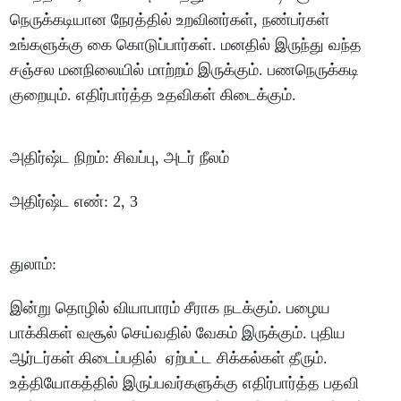
நெருக்கடியான
நேரத்தில்
உறவினர்கள்
,
நண்பர்கள்
உங்களுக்கு
கை
கொடுப்பார்கள்
.
மனதில்
இருந்து
வந்த
சஞ்சல
மனநிலையில்
மாற்றம்
இருக்கும்
.
பணநெருக்கடி
குறையும்
.
எதிர்பார்த்த
உதவிகள்
கிடைக்கும்
.
அதிர்ஷ்ட
நிறம்
:
சிவப்பு
,
அடர்
நீலம்
அதிர்ஷ்ட
எண்
: 2, 3
துலாம்
:
இன்று
தொழில்
வியாபாரம்
சீராக
நடக்கும்
.
பழைய
பாக்கிகள்
வசூல்
செய்வதில்
வேகம்
இருக்கும்
.
புதிய
ஆர்டர்கள்
கிடைப்பதில்
ஏற்பட்ட
சிக்கல்கள்
தீரும்
.
உத்தியோகத்தில்
இருப்பவர்களுக்கு
எதிர்பார்த்த
பதவி