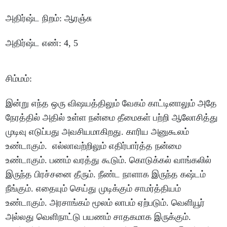
அதிர்ஷ்ட
நிறம்
:
ஆரஞ்சு
அதிர்ஷ்ட
எண்
: 4, 5
சிம்மம்
:
இன்று
எந்த
ஒரு
விஷயத்திலும்
வேகம்
காட்டினாலும்
அதே
நேரத்தில்
அதில்
உள்ள
நன்மை
தீமைகள்
பற்றி
ஆலோசித்து
முடிவு
எடுப்பது
அவசியமாகிறது
.
காரிய
அனுகூலம்
உண்டாகும்
.
எல்லாவற்றிலும்
எதிர்பார்த்த
நன்மை
உண்டாகும்
.
பணம்
வரத்து
கூடும்
.
கொடுக்கல்
வாங்கலில்
இருந்த
பிரச்சனை
தீரும்
.
நீண்ட
நாளாக
இருந்த
கஷ்டம்
நீங்கும்
.
எதையும்
செய்து
முடிக்கும்
சாமர்த்தியம்
உண்டாகும்
.
அரசாங்கம்
மூலம்
லாபம்
ஏற்படும்
.
வெளியூர்
அல்லது
வெளிநாட்டு
பயணம்
சாதகமாக
இருக்கும்
.