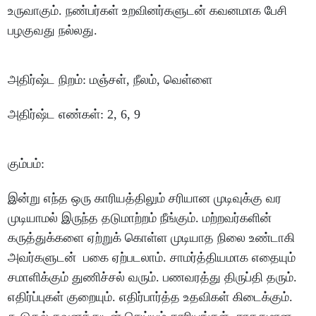
உருவாகும்
.
நண்பர்கள்
உறவினர்களுடன்
கவனமாக
பேசி
பழகுவது
நல்லது
.
அதிர்ஷ்ட
நிறம்
:
மஞ்சள்
,
நீலம்
,
வெள்ளை
அதிர்ஷ்ட
எண்கள்
: 2, 6, 9
கும்பம்
:
இன்று
எந்த
ஒரு
காரியத்திலும்
சரியான
முடிவுக்கு
வர
முடியாமல்
இருந்த
தடுமாற்றம்
நீங்கும்
.
மற்றவர்களின்
கருத்துக்களை
ஏற்றுக்
கொள்ள
முடியாத
நிலை
உண்டாகி
அவர்களுடன்
பகை
ஏற்படலாம்
.
சாமர்த்தியமாக
எதையும்
சமாளிக்கும்
துணிச்சல்
வரும்
.
பணவரத்து
திருப்தி
தரும்
.
எதிர்ப்புகள்
குறையும்
.
எதிர்பார்த்த
உதவிகள்
கிடைக்கும்
.