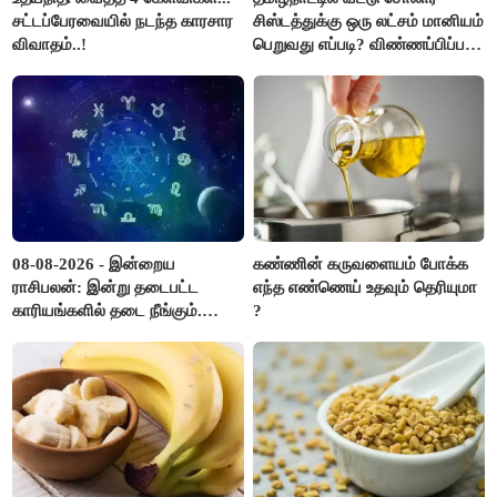
சட்டப்பேரவையில் நடந்த காரசார
சிஸ்டத்துக்கு ஒரு லட்சம் மானியம்
விவாதம்..!
பெறுவது எப்படி? விண்ணப்பிப்பது
எப்படி?
08-08-2026 - இன்றைய
கண்ணின் கருவளையம் போக்க
ராசிபலன்: இன்று தடைபட்ட
எந்த எண்ணெய் உதவும் தெரியுமா
காரியங்களில் தடை நீங்கும்.
?
பணவரத்து எதிர்பார்த்தபடி
இருக்கும். ஆன்மீக எண்ணம்
அதிகரிக்கும்..!