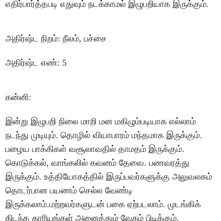
எதிர்பார்த்தபடி
எதுவும்
நடக்காமல்
இழுபறியாக
இருக்கும்
.
அதிர்ஷ்ட
நிறம்
:
நீலம்
,
பச்சை
அதிர்ஷ்ட
எண்
: 5
கன்னி
:
இன்று
இழுபறி
நிலை
மாறி
மன
மகிழும்படியாக
எல்லாம்
நடந்து
முடியும்
.
தொழில்
வியாபாரம்
மந்தமாக
இருக்கும்
.
பழைய
பாக்கிகள்
வசூலாவதில்
தாமதம்
இருக்கும்
.
கொடுக்கல்
,
வாங்கலில்
கவனம்
தேவை
.
பணவரத்து
இருக்கும்
.
உத்தியோகத்தில்
இருப்பவர்களுக்கு
அலுவலகம்
தொடர்பான
பயணம்
செல்ல
வேண்டி
இருக்கலாம்
.
மற்றவர்களுடன்
பகை
ஏற்படலாம்
.
முடங்கிக்
கிடந்த
காரியங்கள்
அனைத்தும்
வேகம்
பிடிக்கும்
.