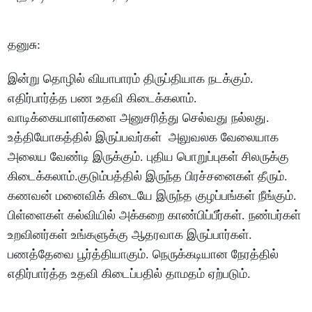
தனுசு
:
இன்று
தொழில்
வியாபாரம்
திருப்தியாக
நடக்கும்
.
எதிர்பார்த்த
பண
உதவி
கிடைக்கலாம்
.
வாடிக்கையாளர்களை
அனுசரித்து
செல்வது
நல்லது
.
உத்தியோகத்தில்
இருப்பவர்கள்
அலுவலக
வேலையாக
அலைய
வேண்டி
இருக்கும்
.
புதிய
பொறுப்புகள்
சிலருக்கு
கிடைக்கலாம்
.
குடும்பத்தில்
இருந்த
பிரச்சனைகள்
தீரும்
.
கணவன்
மனைவிக்
கிடையே
இருந்த
குழப்பங்கள்
நீங்கும்
.
பிள்ளைகள்
கல்வியில்
அக்கறை
காண்பிப்பீர்கள்
.
நண்பர்கள்
உறவினர்கள்
உங்களுக்கு
ஆதரவாக
இருப்பார்கள்
.
பணத்தேவை
பூர்த்தியாகும்
.
நெருக்கடியான
நேரத்தில்
எதிர்பார்த்த
உதவி
கிடைப்பதில்
தாமதம்
ஏற்படும்
.