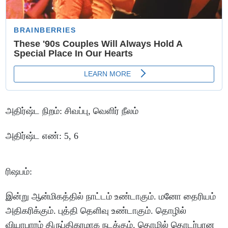
அதிர்ஷ்ட
நிறம்
:
சிவப்பு
,
வெளிர்
நீலம்
அதிர்ஷ்ட
எண்
: 5, 6
ரிஷபம்
:
இன்று
ஆன்மிகத்தில்
நாட்டம்
உண்டாகும்
.
மனோ
தைரியம்
அதிகரிக்கும்
.
புத்தி
தெளிவு
உண்டாகும்
.
தொழில்
வியாபாரம்
திருப்திகரமாக
நடக்கும்
.
தொழில்
தொடர்பான