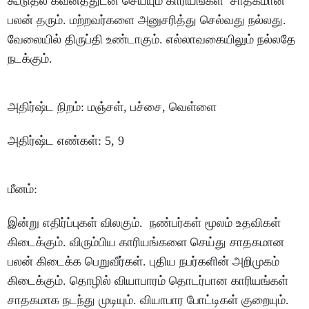
கூடுதல்
கவனத்துடன்
செய்யும்
காரியங்கள்
சாதகமான
பலன்
தரும்
.
மற்றவர்களை
அனுசரித்து
செல்வது
நல்லது
.
வேலையில்
திருப்தி
உண்டாகும்
.
எல்லாவகையிலும்
நல்லதே
நடக்கும்
.
அதிர்ஷ்ட
நிறம்
:
மஞ்சள்
,
பச்சை
,
வெள்ளை
அதிர்ஷ்ட
எண்கள்
: 5, 9
மீனம்
:
இன்று
எதிர்ப்புகள்
விலகும்
.
நண்பர்கள்
மூலம்
உதவிகள்
கிடைக்கும்
.
விரும்பிய
காரியங்களை
செய்து
சாதகமான
பலன்
கிடைக்க
பெறுவீர்கள்
.
புதிய
நபர்களின்
அறிமுகம்
கிடைக்கும்
.
தொழில்
வியாபாரம்
தொடர்பான
காரியங்கள்
சாதகமாக
நடந்து
முடியும்
.
வியாபார
போட்டிகள்
குறையும்
.