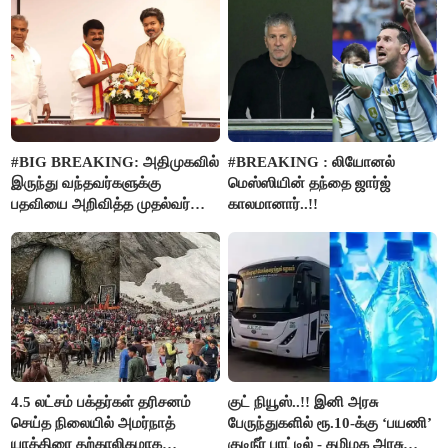
#BIG BREAKING: அதிமுகவில்
#BREAKING : லியோனல்
இருந்து வந்தவர்களுக்கு
மெஸ்ஸியின் தந்தை ஜார்ஜ்
பதவியை அறிவித்த முதல்வர்
காலமானார்..!!
விஜய்..!!
4.5 லட்சம் பக்தர்கள் தரிசனம்
குட் நியூஸ்..!! இனி அரசு
செய்த நிலையில் அமர்நாத்
பேருந்துகளில் ரூ.10-க்கு ‘பயணி’
யாத்திரை தற்காலிகமாக
குடிநீர் பாட்டில் - தமிழக அரசு