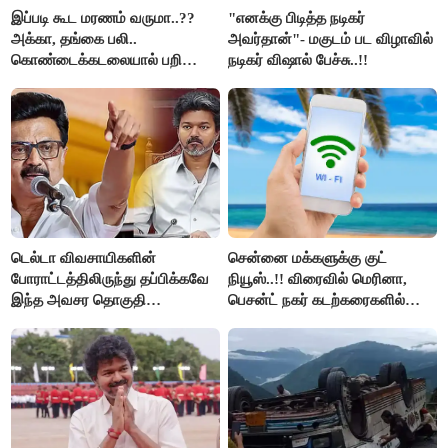
இப்படி கூட மரணம் வருமா..??
"எனக்கு பிடித்த நடிகர்
அக்கா, தங்கை பலி..
அவர்தான்"- மகுடம் பட விழாவில்
கொண்டைக்கடலையால் பறிபோன
நடிகர் விஷால் பேச்சு..!!
உயிர்கள்..!!
டெல்டா விவசாயிகளின்
சென்னை மக்களுக்கு குட்
போராட்டத்திலிருந்து தப்பிக்கவே
நியூஸ்..!! விரைவில் மெரினா,
இந்த அவசர தொகுதி
பெசன்ட் நகர் கடற்கரைகளில்
மறுவரையறை நாடகத்தை
இலவச Wi-Fi வசதி..!!
அரங்கேற்றுகிறார் முதலமைச்சர் -
திமுக ஐடி விங்..!!