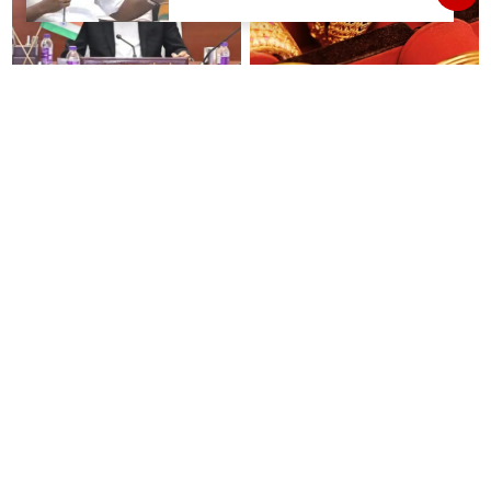
#JUST IN : விஜய் தலைமையில்
இனி தங்கம் வாங்குவது
நடைபெறும் எம்பிக்கள் கூட்டம் -
கொஞ்சம் கஷ்டம் தான்...4
திமுக, அதிமுக,தேமுதிக மநீம
நாட்களில் ரூ.6,120 உயர்வு..!
புறக்கணிப்பு..!
மது பிரியர்களுக்கு அடுத்த
மாதம் ரூ.3,000 பென்ஷன் தரும்
ஷாக்..! மது பாட்டிலுக்கு ரூ.20
மத்திய அரசின் திட்டம்! நாகை
உயர்கிறது..!
மாவட்ட தொழிலாளர்களுக்கு
ஆட்சியர் வெளியிட்ட சூப்பர்
செய்தி!