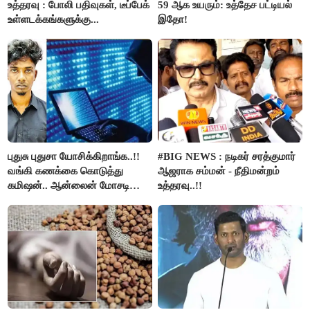
உத்தரவு : போலி பதிவுகள், டீப்பேக்
59 ஆக உயரும்: உத்தேச பட்டியல்
உள்ளடக்கங்களுக்கு...
இதோ!
புதுசு புதுசா யோசிக்கிறாங்க..!!
#BIG NEWS : நடிகர் சரத்குமார்
வங்கி கணக்கை கொடுத்து
ஆஜராக சம்மன் - நீதிமன்றம்
கமிஷன்.. ஆன்லைன் மோசடி
உத்தரவு..!!
கும்பலுக்கு உதவிய வாலிபர்
கைது..!!