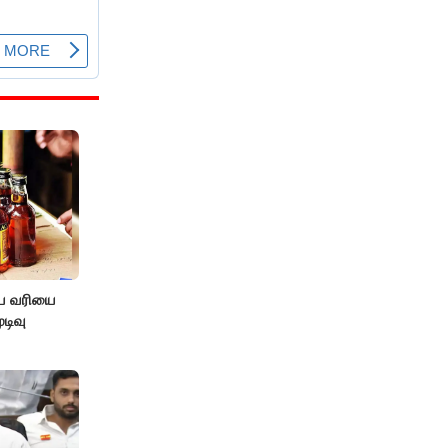
ிய வரியை
டிவு