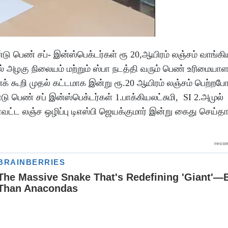
்டு பெண் சப்- இன்ஸ்பெக்டர்கள் ரூ 20,ஆயிரம் லஞ்சம் வாங்
யில் அழகு நிலையம் மற்றும் ஸ்பா நடத்தி வரும் பெண் உரிமையாள
க் கூறி முதல் கட்டமாக இன்று ரூ.20 ஆயிரம் லஞ்சம் பெற்றப
டு பெண் சப் இன்ஸ்பெக்டர்கள் 1.பாக்கியலட்சுமி, SI 2.அமுல
வட்ட லஞ்ச ஒழிப்பு டிஎஸ்பி ஜெயக்குமார் இன்று கைது செய்தா