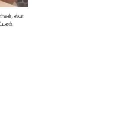
்கள், ஸ்பா
்டனர்.