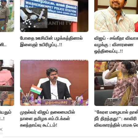
போதை ஊசியின் பழக்கத்தினால்
விஜய் - சங்கீதா விவாக
ி..
இளைஞர் உயிரிழப்பு..!!
வழக்கு : விசாரணை
ஒத்திவைப்பு..!!
ியதும்
முதல்வர் விஜய் தலைமையில்
"கேரள மழையால் தான்
..!
நாளை தமிழக எம்.பி.க்கள்
நீர் திறந்தது!": காவிரி
கலந்தாய்வு கூட்டம்!
விவகாரத்தில் பாமக
அன்புமணி சாடல்!