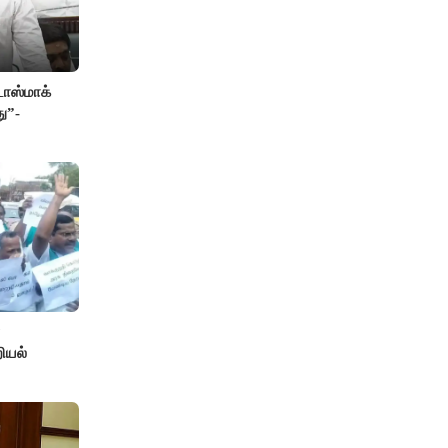
ாஸ்மாக்
ு”-
ியல்