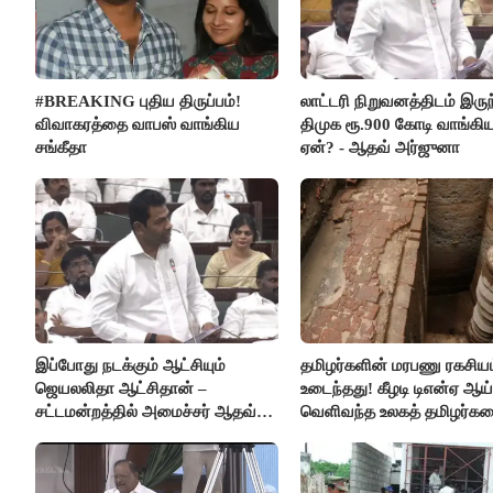
#BREAKING புதிய திருப்பம்!
லாட்டரி நிறுவனத்திடம் இருந
விவாகரத்தை வாபஸ் வாங்கிய
திமுக ரூ.900 கோடி வாங்கி
சங்கீதா
ஏன்? - ஆதவ் அர்ஜுனா
இப்போது நடக்கும் ஆட்சியும்
தமிழர்களின் மரபணு ரகசியம
ஜெயலலிதா ஆட்சிதான் –
உடைந்தது! கீழடி டிஎன்ஏ ஆய்
சட்டமன்றத்தில் அமைச்சர் ஆதவ்
வெளிவந்த உலகத் தமிழர்க
அர்ஜுனா அதிரடி பேச்சு!
மெய்சிலிர்க்க வைக்கும் உண