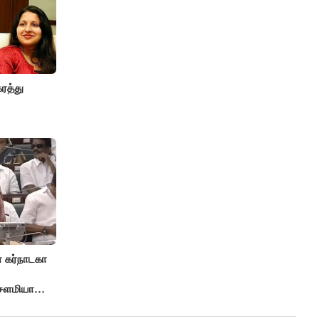
ரத்து
 கர்நாடகா
 சௌமியா