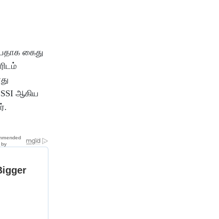
கியதாக கைது
ரிடம்
ோது
் SSI ஆகிய
ர்.