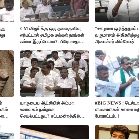
்து
CM விஜய்க்கு ஒரு தலைகுனிவு
“ஊழலை ஒழித்ததால் ட
யது
ஏற்பட்டால் தமிழக மக்கள் நாங்கள்
வருமானம் அதிகரித்தத
சும்மா இருப்போமா?- பிரேமலதா
அமைச்சர் விக்னேஷ்
விஜயகாந்த்
்
யாருடைய ஆட்சியில் அம்மா
#BIG NEWS : டெல்டா
வில்
உணவகம் நன்றாக
விவசாயிகள் சாலை மற
ளை
செயல்பட்டது..? சட்டமன்றத்தில்
போராட்டம்..!
்மை!
நடந்த காரசார விவாதம்..!