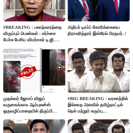
#BREAKING : பலாத்காரத்தை
அதிபர் டிரம்ப் கோரிக்கையை
விரும்பும் பெண்கள் : சர்ச்சை
நிராகரித்தார் இஸ்ரேல் பிரதமர்..!
பேச்சு பேசிய விமர்சகர் டி.ஜி.
மோகன்தாஸ் கைது..!
முதல்வர் ஜோசப் விஜய்
#BIG BREAKING : வரலாற்றில்
வருகைக்காக ஆம்புலன்ஸ்
இல்லாத அளவில் தமிழ்நாட்டில்
ஒருவழிப்பாதையில் திருப்பி
நெல் மற்றும் கரும்பு
விடப்பட்டதா? உண்மை இது
கொள்முதலுக்கான
தான்..!
ஊக்கத்தொகையை உயர்த்த
முடிவு - முதலமைச்சர் விஜய்