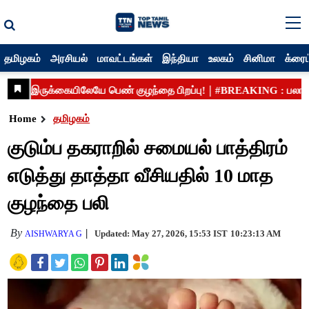
தமிழகம்
அரசியல்
மாவட்டங்கள்
இந்தியா
உலகம்
சினிமா
க்ரைம
Home
தமிழகம்
குடும்ப தகராறில் சமையல் பாத்திரம்
எடுத்து தாத்தா வீசியதில் 10 மாத
குழந்தை பலி
By
Updated: May 27, 2026, 15:53 IST
10:23:13 AM
AISHWARYA G