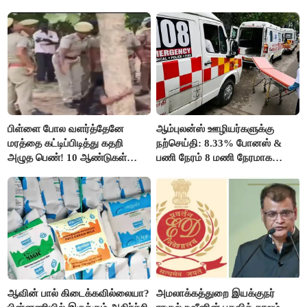
மோடி அழைப்பு!
உயர்வுக்கு தயாராகிறதா நாடு?
பிள்ளை போல வளர்த்தேனே
ஆம்புலன்ஸ் ஊழியர்களுக்கு
மரத்தை கட்டிப்பிடித்து கதறி
நற்செய்தி: 8.33% போனஸ் &
அழுத பெண்! 10 ஆண்டுகள்
பணி நேரம் 8 மணி நேரமாக
ஆசையாக வளர்த்த மரங்கள்
குறைப்பு..!
வெட்டி சாய்ப்பு..!
ஆவின் பால் கிடைக்கவில்லையா?
அமலாக்கத்துறை இயக்குநர்