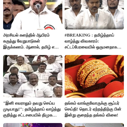
அறிவிப்பு..!
அரசியல் களத்தில் ஆயிரம்
#BREAKING : தமிழ்த்தாய்
கருத்து வேறுபாடுகள்
வாழ்த்து விவகாரம்:
இருக்கலாம். ஆனால், தமிழ் என்று
சட்டப்பேரவையில் ஒருமனதாக
வரும்போது நாம் அனைவரும்
நிறைவேற்றம்
தமிழர்கள் - எடப்பாடி பழனிசாமி..!
"இனி எவராலும் தவறு செய்ய
தங்கம் வாங்குவோருக்கு சூப்பர்
முடியாது!": தமிழ்த்தாய் வாழ்த்து
செய்தி! தொடர் ஏற்றத்திற்கு பின்
குறித்து சட்டசபையில் திமுக
இன்று குறைந்த தங்கம் விலை!
வைத்த அதிரடி கோரிக்கை!