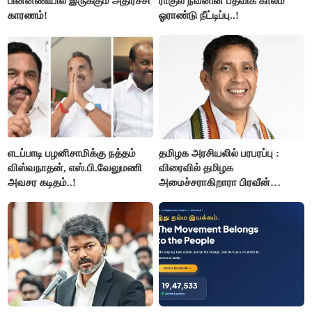
பின்னணியில் இருக்கும் அதிர்ச்சி
ராகுல் நவீனின் பதவிக் காலம்
காரணம்!
ஓராண்டு நீட்டிப்பு..!
எடப்பாடி பழனிசாமிக்கு நத்தம்
தமிழக அரசியலில் பரபரப்பு :
விஸ்வநாதன், எஸ்.பி.வேலுமணி
விரைவில் தமிழக
அவசர கடிதம்..!
அமைச்சராகிறாரா பிரவீன்
சக்ரவர்த்தி..?