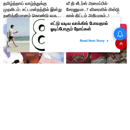
தமிழ்த்தாய் வாழ்த்துக்கு
வீ தி லீடர்ஸ் அமைப்பில்
முதலிடம்; சட்டமன்றத்தில் இன்று
சேரணுமா..? விரைவில் மிஸ்டு
தனித்தீர்மானம் கொண்டு வரும்
கால் திட்டம் அறிமுகம்..!
முதல் அமைச்சர் விஜய்.!!
#BREAKING : பலாத்காரத்தை
விரும்பும் பெண்கள் : சர்ச்சை
பேச்சு பேசிய விமர்சகர் டி.ஜி.
மோகன்தாஸ் கைது..!
இது தான் தவெக..!! இந்த
இப்படி நடக்கும் என நினைச்சு
அரசோ, முதல்வரோ எந்த
கூட பார்க்கல... மனைவிக்கு
அழுத்தத்திற்கும் பணிந்தது
பயந்து மண்ணில் புதைத்த ரூ.5
கிடையாது; அமைச்சர்
லட்சம்; கடைசியில் நடந்தது...
அருண்ராஜ்..!