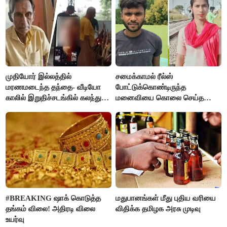
முதியோர் இல்லத்தில்
சமைக்காமல் ரீல்ஸ்
மரணமடைந்த தந்தை- வீடியோ
போட்டுக்கொண்டிருந்த
காலில் இறுதிச்சடங்கில் கலந்து
மனைவியை கொலை செய்த
கொண்ட மகள்கள்
கணவர்!
#BREAKING ஷாக் கொடுத்த
மதுபானங்கள் மீது புதிய வரியை
தங்கம் விலை! அதிரடி விலை
விதிக்க தமிழக அரசு முடிவு
உயர்வு