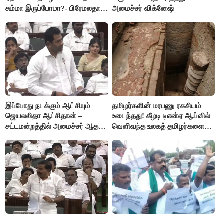
சும்மா இருப்போமா?- பிரேமலதா
அமைச்சர் விக்னேஷ்
விஜயகாந்த்
இப்போது நடக்கும் ஆட்சியும்
தமிழர்களின் மரபணு ரகசியம்
ஜெயலலிதா ஆட்சிதான் –
உடைந்தது! கீழடி டிஎன்ஏ ஆய்வில்
சட்டமன்றத்தில் அமைச்சர் ஆதவ்
வெளிவந்த உலகத் தமிழர்களை
அர்ஜுனா அதிரடி பேச்சு!
மெய்சிலிர்க்க வைக்கும் உண்மை!