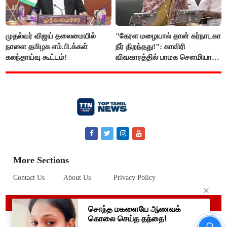
முதல்வர் விஜய் தலைமையில்
"கேரள மழையால் தான் கர்நாடகா
நாளை தமிழக எம்.பி.க்கள்
நீர் திறந்தது!": காவிரி
கலந்தாய்வு கூட்டம்!
விவகாரத்தில் பாமக சௌமியா
அன்புமணி சாடல்!
More Sections
Contact Us
About Us
Privacy Policy
© 2019 Top Tamil News
#BREAKING ஷாக் கொடுத்த