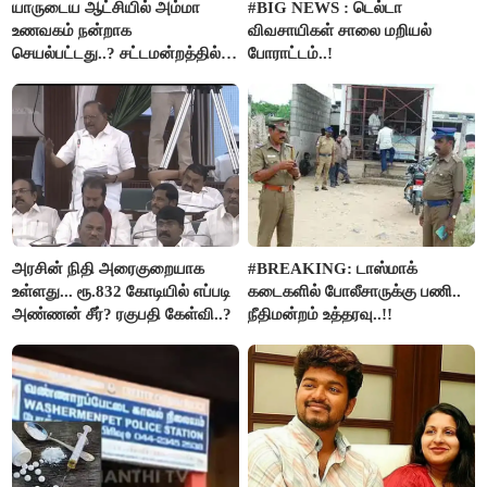
யாருடைய ஆட்சியில் அம்மா
#BIG NEWS : டெல்டா
உணவகம் நன்றாக
விவசாயிகள் சாலை மறியல்
செயல்பட்டது..? சட்டமன்றத்தில்
போராட்டம்..!
நடந்த காரசார விவாதம்..!
அரசின் நிதி அரைகுறையாக
#BREAKING: டாஸ்மாக்
உள்ளது... ரூ.832 கோடியில் எப்படி
கடைகளில் போலீசாருக்கு பணி..
அண்ணன் சீர்? ரகுபதி கேள்வி..?
நீதிமன்றம் உத்தரவு..!!