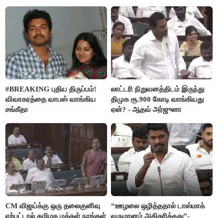
#BREAKING புதிய திருப்பம்!
லாட்டரி நிறுவனத்திடம் இருந்து
விவாகரத்தை வாபஸ் வாங்கிய
திமுக ரூ.900 கோடி வாங்கியது
சங்கீதா
ஏன்? - ஆதவ் அர்ஜுனா
CM விஜய்க்கு ஒரு தலைகுனிவு
“ஊழலை ஒழித்ததால் டாஸ்மாக்
ஏற்பட்டால் தமிழக மக்கள் நாங்கள்
வருமானம் அதிகரித்தது”-