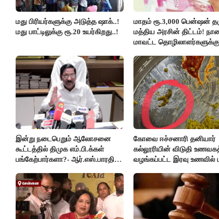
மது பிரியர்களுக்கு அடுத்த ஷாக்..!
மாதம் ரூ.3,000 பென்ஷன் தர
மது பாட்டிலுக்கு ரூ.20 உயர்கிறது..!
மத்திய அரசின் திட்டம்! நா
மாவட்ட தொழிலாளர்களுக்க
ஆட்சியர் வெளியிட்ட சூப்பர்
செய்தி!
இன்று நடைபெறும் ஆலோசனை
கோவை ஈச்சனாரி தனியார்
கூட்டத்தில் திமுக எம்.பி.க்கள்
கல்லூரியின் விடுதி உணவகத
பங்கேற்பார்களா?- ஆர்.எஸ்.பாரதி
வழங்கப்பட்ட இரவு உணவில் பு
விளக்கம்..!