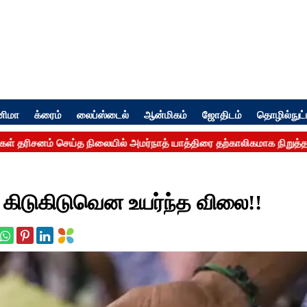
னிமா
க்ரைம்
லைப்ஸ்டைல்
ஆன்மிகம்
ஜோதிடம்
தொழில்நுட்
.. கிடுகிடுவென உயர்ந்த விலை!!