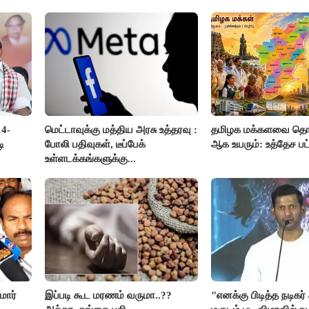
நிறுத்தம்..!!
அறிவிப்பு..!!
14-
மெட்டாவுக்கு மத்திய அரசு உத்தரவு :
தமிழக மக்களவை தொக
ி
போலி பதிவுகள், டீப்பேக்
ஆக உயரும்: உத்தேச ப
உள்ளடக்கங்களுக்கு...
மார்
இப்படி கூட மரணம் வருமா..??
"எனக்கு பிடித்த நடிகர