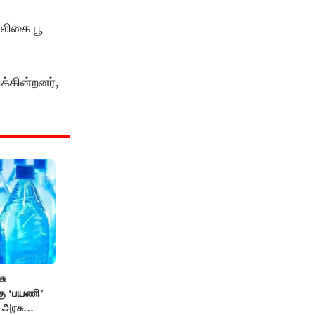
்லிகை பூ
க்கின்றனர்,
சு
்கு ‘பயணி’
க அரசு