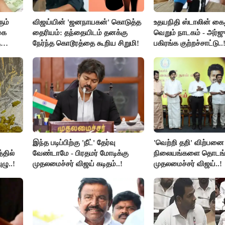
ும்
விஜய்யின் 'ஜனநாயகன்' கொடுத்த
உதயநிதி ஸ்டாலின் கை
கை
தைரியம்: தந்தையிடம் தனக்கு
வெறும் நாடகம் - அர்ஜு
ு
நேர்ந்த கொடூரத்தை கூறிய சிறுமி!
பகிரங்க குற்றச்சாட்டு..
இந்த படிப்பிற்கு 'நீட்' தேர்வு
'வெற்றி தறி' விற்பனை
்தில்
வேண்டாமே - பிரதமர் மோடிக்கு
நிலையங்களை தொடங்க
ழு..!
முதலமைச்சர் விஜய் கடிதம்..!
முதலமைச்சர் விஜய்..!