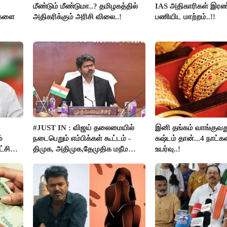
மீண்டும் மீண்டுமா..? தமிழகத்தில்
IAS அதிகாரிகள் இரண்
திகளை
அதிகரிக்கும் அரிசி விலை..!
பணியிட மாற்றம்..!!
#JUST IN : விஜய் தலைமையில்
இனி தங்கம் வாங்குவ
்
நடைபெறும் எம்பிக்கள் கூட்டம் -
கஷ்டம் தான்...4 நாட்கள
்சி
திமுக, அதிமுக,தேமுதிக மநீம
உயர்வு..!
பார்கள்
புறக்கணிப்பு..!