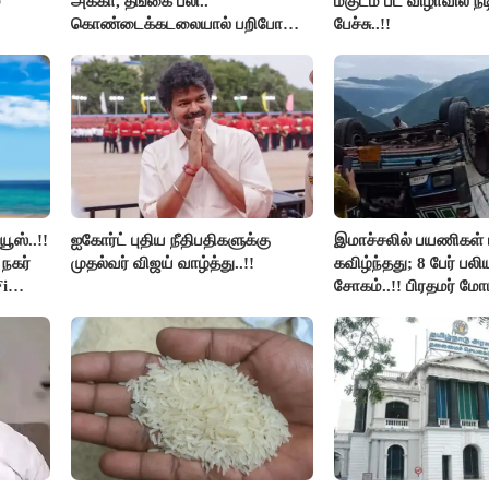
்
அக்கா, தங்கை பலி..
மகுடம் பட விழாவில் நட
கொண்டைக்கடலையால் பறிபோன
பேச்சு..!!
உயிர்கள்..!!
ூஸ்..!!
ஐகோர்ட் புதிய நீதிபதிகளுக்கு
இமாச்சலில் பயணிகள் 
நகர்
முதல்வர் விஜய் வாழ்த்து..!!
கவிழ்ந்தது; 8 பேர் பல
i
சோகம்..!! பிரதமர் மோ
இரங்கல்..!!