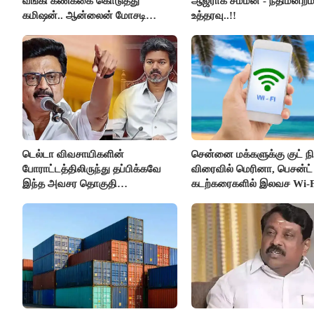
வங்கி கணக்கை கொடுத்து
ஆஜராக சம்மன் - நீதிமன்றம
கமிஷன்.. ஆன்லைன் மோசடி
உத்தரவு..!!
கும்பலுக்கு உதவிய வாலிபர்
கைது..!!
டெல்டா விவசாயிகளின்
சென்னை மக்களுக்கு குட் நிய
போராட்டத்திலிருந்து தப்பிக்கவே
விரைவில் மெரினா, பெசன்ட் 
இந்த அவசர தொகுதி
கடற்கரைகளில் இலவச Wi-F
மறுவரையறை நாடகத்தை
வசதி..!!
அரங்கேற்றுகிறார் முதலமைச்சர் -
திமுக ஐடி விங்..!!