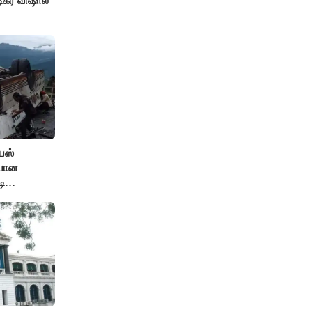
ிகர் விஷால்
பஸ்
ியான
டி