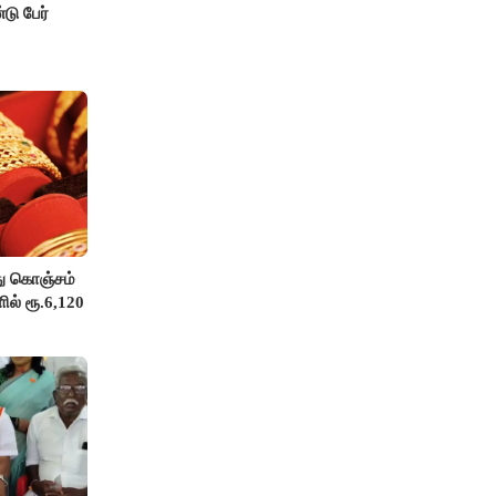
டு பேர்
து கொஞ்சம்
ில் ரூ.6,120