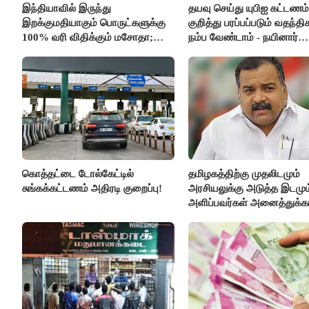
இந்தியாவில் இருந்து
தயவு செய்து யுபிஐ கட்டணம்
இறக்குமதியாகும் பொருட்களுக்கு
குறித்து பரப்பப்படும் வதந்
100% வரி விதிக்கும் மசோதா;
நம்ப வேண்டாம் - நயினார்
அமெரிக்கா நிறைவேற்றம்..!!
நாகேந்திரன்..!!
கொத்தட்டை டோல்கேட்டில்
தமிழகத்திற்கு முதலிடமும்
சுங்கக்கட்டணம் அதிரடி குறைப்பு!
அரசியலுக்கு அடுத்த இடமும
அளிப்பவர்கள் அனைத்துக்கட
கூட்டத்தில் நிச்சயம் பங்கேற்
- மாணிக்கம் தாகூர்..!!