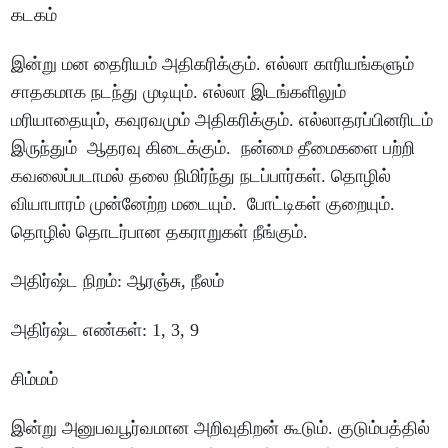
கடகம்
இன்று
மன
தைரியம்
அதிகரிக்கும்
.
எல்லா
காரியங்களும்
சாதகமாக
நடந்து
முடியும்
.
எல்லா
இடங்களிலும்
மரியாதையும்
,
கவுரவமும்
அதிகரிக்கும்
.
எல்லாதரப்பினரிடம்
இருந்தும்
ஆதரவு
கிடைக்கும்
.
நன்மை
தீமைகளை
பற்றி
கவலைப்படாமல்
தலை
நிமிர்ந்து
நடப்பார்கள்
.
தொழில்
வியாபாரம்
முன்னேற்ற
மடையும்
.
போட்டிகள்
குறையும்
.
தொழில்
தொடர்பான
தகராறுகள்
நீங்கும்
.
அதிர்ஷ்ட
நிறம்
:
ஆரஞ்சு
,
நீலம்
அதிர்ஷ்ட
எண்கள்
: 1, 3, 9
சிம்மம்
இன்று
அனுபவபூர்வமான
அறிவுதிறன்
கூடும்
.
குடும்பத்தில்