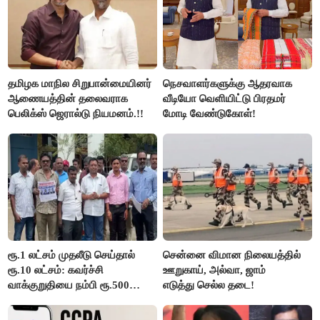
தமிழக மாநில சிறுபான்மையினர்
நெசவாளர்களுக்கு ஆதரவாக
ஆணையத்தின் தலைவராக
வீடியோ வெளியிட்டு பிரதமர்
பெலிக்ஸ் ஜெரால்டு நியமனம்.!!
மோடி வேண்டுகோள்!
ரூ.1 லட்சம் முதலீடு செய்தால்
சென்னை விமான நிலையத்தில்
ரூ.10 லட்சம்: கவர்ச்சி
ஊறுகாய், அல்வா, ஜாம்
வாக்குறுதியை நம்பி ரூ.500
எடுத்து செல்ல தடை!
கோடியை இழந்த திருப்பூர்
மக்கள்!