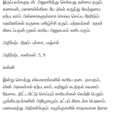
இருப்பவர்களுடன்
அனுசரித்து
செல்வது
நன்மை
தரும்
.
கணவன்
,
மனைவிக்கிடையே
திடீர்
கருத்து
வேற்றுமை
ஏற்படலாம்
.
பிள்ளைகளுக்காக
செலவு
செய்ய
நேரிடும்
.
உறவினர்கள்
வருகை
மகிழ்ச்சி
தரும்
.
மற்றவர்கள்
உதவி
கிடைப்பதன்
மூலம்
காரிய
அனுகூலம்
உண்டாகும்
.
அதிர்ஷ்ட
நிறம்
:
பச்சை
,
மஞ்சள்
அதிர்ஷ்ட
எண்கள்
: 5, 9
கன்னி
இன்று
சொத்து
விவகாரங்களில்
காரிய
தடை
தாமதம்
,
வீண்
அலைச்சல்
ஏற்படலாம்
.
எதிலும்
கூடுதல்
கவனம்
தேவை
.
திட்டமிட்டு
செய்யும்
காரியங்கள்
வெற்றி
பெறும்
.
முக்கியநபர்களின்
அறிமுகமும்
,
நட்பும்
கிடைக்க
பெறலாம்
.
பணவரத்து
அதிகரிக்கும்
.
வழக்குகளில்
சாதகமான
நிலை