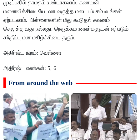
முடிப்பதில்
தாமதம்
உண்டாகலாம்
.
கணவன்
,
மனைவிக்கிடையே
மன
வருத்த
மடையும்
சம்பவங்கள்
ஏற்படலாம்
.
பிள்ளைகளின்
மீது
கூடுதல்
கவனம்
செலுத்துவது
நல்லது
.
நெருக்கமானவர்களுடன்
ஏற்படும்
சந்திப்பு
மன
மகிழ்ச்சியை
தரும்
.
அதிர்ஷ்ட
நிறம்
:
வெள்ளை
அதிர்ஷ்ட
எண்கள்
: 5, 6
From around the web