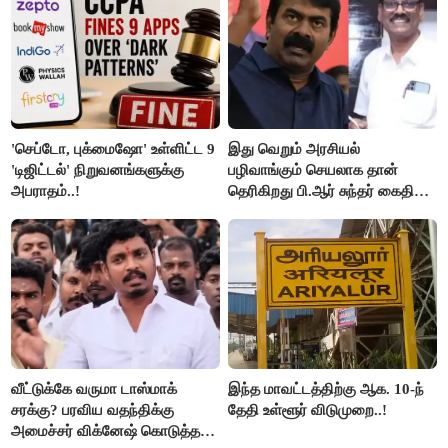
'செப்டோ, புக்மைஷோ' உள்ளிட்ட 9
இது வெறும் அரசியல்
'டிஜிட்டல்' நிறுவனங்களுக்கு
பழிவாங்கும் செயலாக தான்
அபராதம்..!
தெரிகிறது பி.ஆர் சுந்தர் கைதிற்கு
சீமான் கடும் கண்டனம்..!
வீட்டுக்கே வருமா டாஸ்மாக்
இந்த மாவட்டத்திற்கு ஆக. 10-ந்
சரக்கு? பரவிய வதந்திக்கு
தேதி உள்ளூர் விடுமுறை..!
அமைச்சர் விக்னேஷ் கொடுத்த