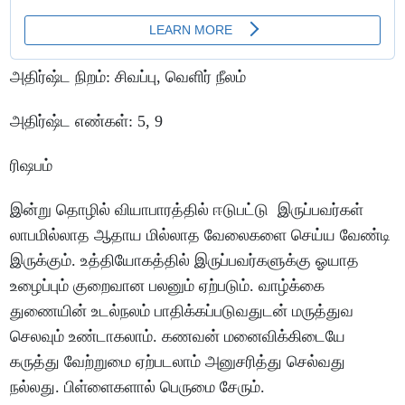
அதிர்ஷ்ட
நிறம்
:
சிவப்பு
,
வெளிர்
நீலம்
அதிர்ஷ்ட
எண்கள்
: 5, 9
ரிஷபம்
இன்று
தொழில்
வியாபாரத்தில்
ஈடுபட்டு
இருப்பவர்கள்
லாபமில்லாத
ஆதாய
மில்லாத
வேலைகளை
செய்ய
வேண்டி
இருக்கும்
.
உத்தியோகத்தில்
இருப்பவர்களுக்கு
ஓயாத
உழைப்பும்
குறைவான
பலனும்
ஏற்படும்
.
வாழ்க்கை
துணையின்
உடல்நலம்
பாதிக்கப்படுவதுடன்
மருத்துவ
செலவும்
உண்டாகலாம்
.
கணவன்
மனைவிக்கிடையே
கருத்து
வேற்றுமை
ஏற்படலாம்
அனுசரித்து
செல்வது
நல்லது
.
பிள்ளைகளால்
பெருமை
சேரும்
.