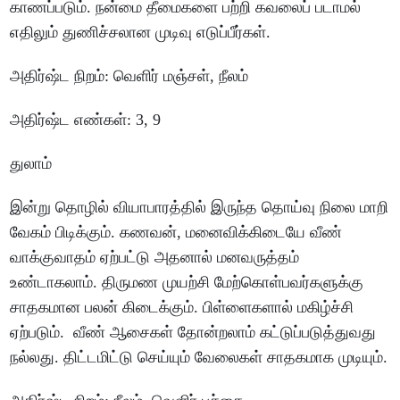
காணப்படும்
.
நன்மை
தீமைகளை
பற்றி
கவலைப்
படாமல்
எதிலும்
துணிச்சலான
முடிவு
எடுப்பீர்கள்
.
அதிர்ஷ்ட
நிறம்
:
வெளிர்
மஞ்சள்
,
நீலம்
அதிர்ஷ்ட
எண்கள்
: 3, 9
துலாம்
இன்று
தொழில்
வியாபாரத்தில்
இருந்த
தொய்வு
நிலை
மாறி
வேகம்
பிடிக்கும்
.
கணவன்
,
மனைவிக்கிடையே
வீண்
வாக்குவாதம்
ஏற்பட்டு
அதனால்
மனவருத்தம்
உண்டாகலாம்
.
திருமண
முயற்சி
மேற்கொள்பவர்களுக்கு
சாதகமான
பலன்
கிடைக்கும்
.
பிள்ளைகளால்
மகிழ்ச்சி
ஏற்படும்
.
வீண்
ஆசைகள்
தோன்றலாம்
கட்டுப்படுத்துவது
நல்லது
.
திட்டமிட்டு
செய்யும்
வேலைகள்
சாதகமாக
முடியும்
.