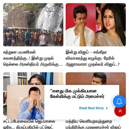
விளக்கம்!
சுற்றுலா பயணிகள்
இன்று விஜய் – சங்கீதா
கவனத்திற்கு..! இன்று முதல்
விவாகரத்து வழக்கு: நேரில்
நெல்லை அகஸ்தியர் அருவிக்கு
ஆஜராவாரா முதல்வர் விஜய்..?
செல்ல தடை..!
விஜய் - சங்கீதா விவாகரத்து
வழக்கு : விசாரணை
ஒத்திவைப்பு..!!
சட்டப்பேரவையில் ஜெபமாலை
மத்திய வெளியுறவுத்துறை
ஓகே... திருப்பதியில் பட்ஜெட்
மந்திரிக்கு முதலமைச்சர் விஜய்