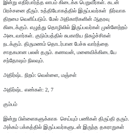
இன்று
எதிர்பார்த்த
லாபம்
கிடைக்க
பெறுவீர்கள்
.
கடன்
பிரச்சனை
தீரும்
.
உத்தியோகத்தில்
இருப்பவர்கள்
நிர்வாக
திறமை
வெளிப்படும்
.
மேல்
அதிகாரிகளின்
ஆதரவு
கிடைக்கும்
.
எழுத்து
தொழிலில்
இருப்பவர்கள்
முன்னேற்றம்
அடைவார்கள்
.
குடும்பத்தில்
சுபகாரிய
நிகழ்ச்சிகள்
நடக்கும்
.
திருமணம்
தொடர்பான
பேச்சு
வார்த்தை
சாதகமான
பலன்
தரும்
.
கணவன்
,
மனைவிக்கிடையே
சந்தோஷம்
நிலவும்
.
அதிர்ஷ்ட
நிறம்
:
வெள்ளை
,
மஞ்சள்
அதிர்ஷ்ட
எண்கள்
: 2, 7
கும்பம்
இன்று
பிள்ளைகளுக்காக
செய்யும்
பணிகள்
திருப்தி
தரும்
.
அக்கம்
பக்கத்தில்
இருப்பவர்களுடன்
இருந்த
தகராறுகள்