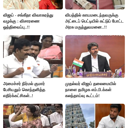
விஜய் - சங்கீதா விவாகரத்து
விபத்தில் காயமடைந்தவருக்கு
வழக்கு : விசாரணை
அட்டைப் பெட்டியில் கட்டுப் போட்ட
ஒத்திவைப்பு..!!
அரசு மருத்துவமனை..!!
அமைச்சர் நிர்மல் குமார்
முதல்வர் விஜய் தலைமையில்
பேசியதும் கொந்தளித்த
நாளை தமிழக எம்.பி.க்கள்
எதிர்க்கட்சிகள்..!
கலந்தாய்வு கூட்டம்!