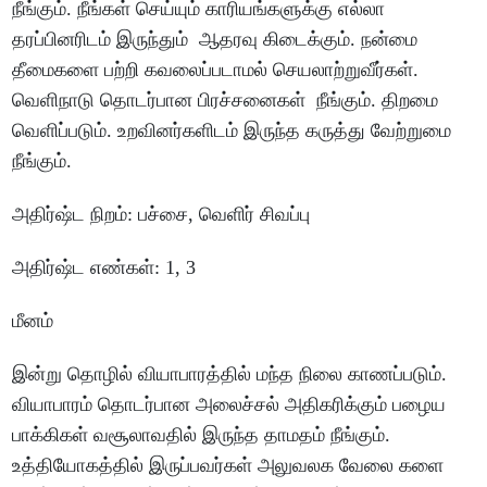
நீங்கும்
.
நீங்கள்
செய்யும்
காரியங்களுக்கு
எல்லா
தரப்பினரிடம்
இருந்தும்
ஆதரவு
கிடைக்கும்
.
நன்மை
தீமைகளை
பற்றி
கவலைப்படாமல்
செயலாற்றுவீர்கள்
.
வெளிநாடு
தொடர்பான
பிரச்சனைகள்
நீங்கும்
.
திறமை
வெளிப்படும்
.
உறவினர்களிடம்
இருந்த
கருத்து
வேற்றுமை
நீங்கும்
.
அதிர்ஷ்ட
நிறம்
:
பச்சை
,
வெளிர்
சிவப்பு
அதிர்ஷ்ட
எண்கள்
: 1, 3
மீனம்
இன்று
தொழில்
வியாபாரத்தில்
மந்த
நிலை
காணப்படும்
.
வியாபாரம்
தொடர்பான
அலைச்சல்
அதிகரிக்கும்
பழைய
பாக்கிகள்
வசூலாவதில்
இருந்த
தாமதம்
நீங்கும்
.
உத்தியோகத்தில்
இருப்பவர்கள்
அலுவலக
வேலை
களை