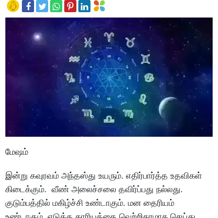
மேஷம்
இன்று
கவுரவம்
அந்தஸ்து
உயரும்
.
எதிர்பார்த்த
உதவிகள்
கிடைக்கும்
.
வீண்
அலைச்சலை
தவிர்ப்பது
நல்லது
.
குடும்பத்தில்
மகிழ்ச்சி
உண்டாகும்
.
மன
தைரியம்
உண்டாகும்
.
எடுத்த
காரியத்தை
வெற்றிகரமாக
செய்து