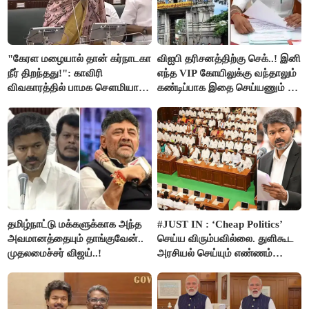
"கேரள மழையால் தான் கர்நாடகா
விஐபி தரிசனத்திற்கு செக்..! இனி
நீர் திறந்தது!": காவிரி
எந்த VIP கோயிலுக்கு வந்தாலும்
விவகாரத்தில் பாமக சௌமியா
கண்டிப்பாக இதை செய்யணும் -
அன்புமணி சாடல்!
அமைச்சர் ரமேஷ்..!
தமிழ்நாட்டு மக்களுக்காக அந்த
#JUST IN : ‘Cheap Politics’
அவமானத்தையும் தாங்குவேன்..
செய்ய விரும்பவில்லை. துளிகூட
முதலமைச்சர் விஜய்..!
அரசியல் செய்யும் எண்ணம்
இல்லை - உதயநிதிக்கு முதல்வர்
விஜய் பதில்!