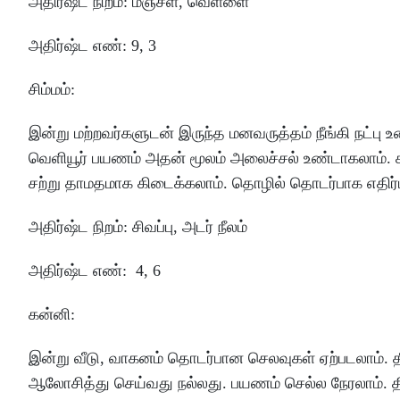
அதிர்ஷ்ட
நிறம்
:
மஞ்சள்
, வெள்ளை
அதிர்ஷ்ட
எண்
: 9
,
3
சிம்மம்
:
இன்று
மற்றவர்களுடன்
இருந்த
மனவருத்தம்
நீங்கி
நட்பு
உ
வெளியூர்
பயணம்
அதன்
மூலம்
அலைச்சல்
உண்டாகலாம்
.
சற்று
தாமதமாக
கிடைக்கலாம்
.
தொழில்
தொடர்பாக
எதிர்
அதிர்ஷ்ட
நிறம்
:
சிவப்பு
, அடர்
நீலம்
அதிர்ஷ்ட
எண்
: 4
,
6
கன்னி
:
இன்று
வீடு
, வாகனம்
தொடர்பான
செலவுகள்
ஏற்படலாம்
.
த
ஆலோசித்து
செய்வது
நல்லது
.
பயணம்
செல்ல
நேரலாம்
.