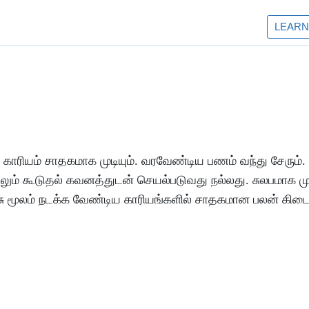
காரியம்
சாதகமாக
முடியும்
.
வரவேண்டிய
பணம்
வந்து
சேரும்
.
லும்
கூடுதல்
கவனத்துடன்
செயல்படுவது
நல்லது
.
சுலபமாக
மு
ு
மூலம்
நடக்க
வேண்டிய
காரியங்களில்
சாதகமான
பலன்
கிடை