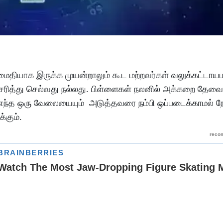
ைதியாக
இருக்க
முயன்றாலும்
கூட
மற்றவர்கள்
வலுக்கட்டாய
ரித்து
செல்வது
நல்லது
.
பிள்ளைகள்
நலனில்
அக்கறை
தேவை
எந்த
ஒரு
வேலையையும்
அடுத்தவரை
நம்பி
ஒப்படைக்காமல்
ந
க்கும்
.