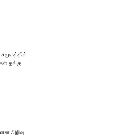
சமூகத்தில்
கள்
தங்கு
வமான
அறிவு