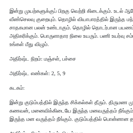
இன்று
முயற்களுக்குப்
பிறகு
வெற்றி
கிடைக்கும்
.
உடல்
ஆர
வீண்செலவு
குறையும்
.
தொழில்
வியாபாரத்தில்
இருந்த
மந
சாதகமான
பலன்
உண்டாகும்
.
தொழில்
தொடர்பான
பயணம
அதிகரிக்கும்
.
பொருளாதார
நிலை
உயரும்
.
பணி
உயர்வு
சம
உங்கள்
மீது
விழும்
.
அதிர்ஷ்ட
நிறம்
:
மஞ்சள்
, பச்சை
அதிர்ஷ்ட
எண்கள்
: 2
,
5
,
9
கடகம்
:
இன்று
குடும்பத்தில்
இருந்த
சிக்கல்கள்
தீரும்
.
திருமண
ம
கணவன்
, மனைவிக்கிடையே
இருந்த
மனவருத்தம்
நீங்கும
இருந்த
மன
வருத்தம்
நீங்கும்
.
குடும்பத்தில்
பொன்னான
த