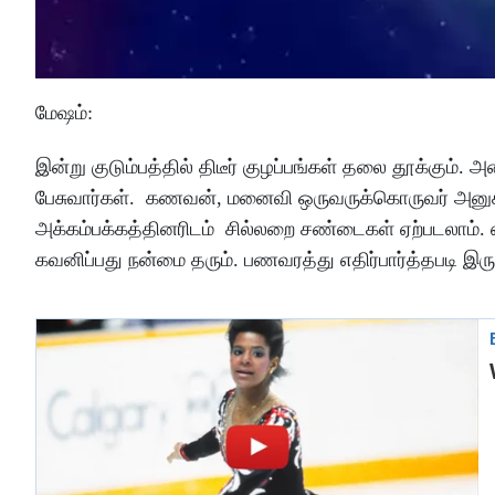
மேஷம்
:
இன்று
குடும்பத்தில்
திடீர்
குழப்பங்கள்
தலை
தூக்கும்
.
அம
பேசுவார்கள்
.
கணவன்
, மனைவி
ஒருவருக்கொருவர்
அனுச
அக்கம்பக்கத்தினரிடம்
சில்லறை
சண்டைகள்
ஏற்படலாம்
.
கவனிப்பது
நன்மை
தரும்
.
பணவரத்து
எதிர்பார்த்தபடி
இரு