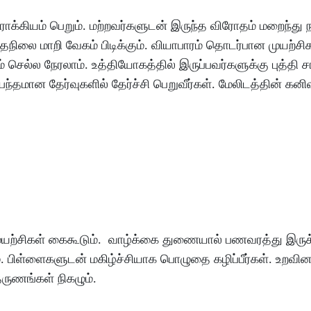
ோக்கியம்
பெறும்
.
மற்றவர்களுடன்
இருந்த
விரோதம்
மறைந்து
ந
்தநிலை
மாறி
வேகம்
பிடிக்கும்
.
வியாபாரம்
தொடர்பான
முயற்சி
்
செல்ல
நேரலாம்
.
உத்தியோகத்தில்
இருப்பவர்களுக்கு
புத்தி
ச
்பந்தமான
தேர்வுகளில்
தேர்ச்சி
பெறுவீர்கள்
.
மேலிடத்தின்
கனி
ுயற்சிகள்
கைகூடும்
.
வாழ்க்கை
துணையால்
பணவரத்து
இருக
்
.
பிள்ளைகளுடன்
மகிழ்ச்சியாக
பொழுதை
கழிப்பீர்கள்
.
உறவின
ருணங்கள்
நிகழும்
.