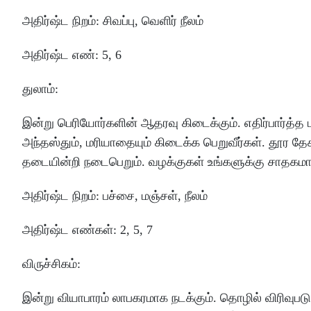
அதிர்ஷ்ட
நிறம்
:
சிவப்பு
, வெளிர்
நீலம்
அதிர்ஷ்ட
எண்
: 5
,
6
துலாம்
:
இன்று
பெரியோர்களின்
ஆதரவு
கிடைக்கும்
.
எதிர்பார்த்த
அந்தஸ்தும்
, மரியாதையும்
கிடைக்க
பெறுவீர்கள்
.
தூர
தே
தடையின்றி
நடைபெறும்
.
வழக்குகள்
உங்களுக்கு
சாதகம
அதிர்ஷ்ட
நிறம்
:
பச்சை
, மஞ்சள், நீலம்
அதிர்ஷ்ட
எண்கள்
: 2
,
5
,
7
விருச்சிகம்
:
இன்று
வியாபாரம்
லாபகரமாக
நடக்கும்
.
தொழில்
விரிவுபட