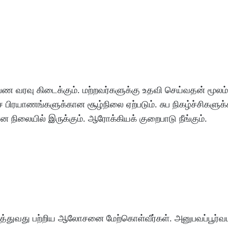
பண
வரவு
கிடைக்கும்
.
மற்றவர்களுக்கு
உதவி
செய்வதன்
மூலம்
ச
பிரயாணங்களுக்கான
சூழ்நிலை
ஏற்படும்
.
சுப
நிகழ்ச்சிகளுக்
ான
நிலையில்
இருக்கும்
.
ஆரோக்கியக்
குறைபாடு
நீங்கும்
.
ுத்துவது
பற்றிய
ஆலோசனை
மேற்கொள்வீர்கள்
.
அனுபவப்பூர்