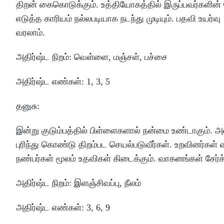
திறன்
கைகொடுக்கும்
.
உத்தியோகத்தில்
இருப்பவர்களின்
எடுத்த
காரியம்
நல்லபடியாக
நடந்து
முடியும்
.
பதவி
உயர்வு
வரலாம்
.
அதிர்ஷ்ட
நிறம்
:
வெள்ளை
, மஞ்சள், பச்சை
அதிர்ஷ்ட
எண்கள்
: 1
,
3
,
5
தனுசு
:
இன்று
குடும்பத்தில்
பிள்ளைகளால்
நன்மை
உண்டாகும்
.
அ
புரிந்து
கொண்டு
திறம்பட
செயல்படுவீர்கள்
.
உறவினர்கள்
நண்பர்கள்
மூலம்
உதவிகள்
கிடைக்கும்
.
வாகனங்கள்
சேர்
அதிர்ஷ்ட
நிறம்
:
இளஞ்சிவப்பு
, நீலம்
அதிர்ஷ்ட
எண்கள்
: 3
,
6
,
9