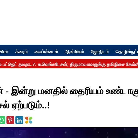
னிமா
க்ரைம்
லைப்ஸ்டைல்
ஆன்மிகம்
ஜோதிடம்
தொழில்நுட்
 - இன்று மனதில் தைரியம் உண்டாகு
் ஏற்படும்..!