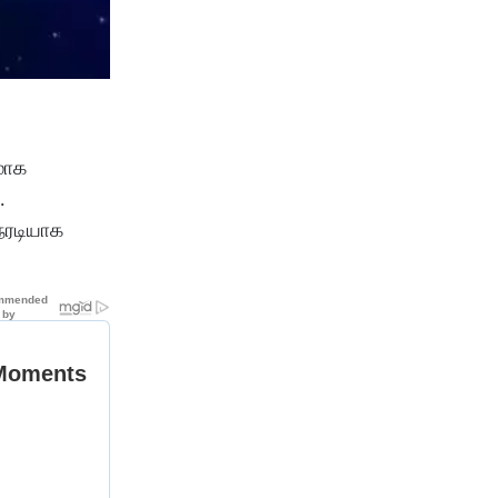
மாக
.
ேரடியாக