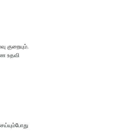
வு
குறையும்
.
பண
உதவி
ெய்யும்போது