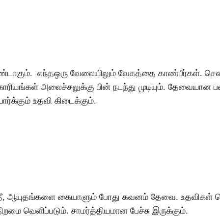
ண்டாகும்
.
எந்தஒரு
வேலையிலும்
வேகத்தை
காண்பீர்கள்
.
செல
காரியங்கள்
அலைச்சலுக்கு
பின்
நடந்து
முடியும்
.
தேவையான
பார்க்கும்
உதவி
கிடைக்கும்
.
ீ
, ஆயுதங்களை
கையாளும்
போது
கவனம்
தேவை
.
உதவிகள்
ச
திறமை
வெளிப்படும்
.
சாமர்த்தியமான
பேச்சு
இருக்கும்
.