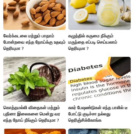
வேர்க்கடலை மற்றும் பாதாம்
கழுத்தில் கருமை நீக்கும்
போன்றவை எந்த நோய்க்கு உதவும்
மருந்தை எப்படி செய்யலாம்
தெரியுமா ?
தெரியுமா ?
கொத்தமல்லி விதைகள் மற்றும்
சுகர் பேஷண்டுகள் எந்த பாலில் டீ
புதினா இலைகளை மென்று வர
போட்டு குடிச்சா நல்லது
எந்த நோய் நீங்கும் தெரியுமா ?
தெரிஞ்சிக்கோங்க