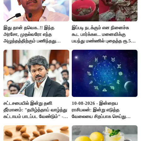
இது தான் தவெக..!! இந்த
இப்படி நடக்கும் என நினைச்சு
அரசோ, முதல்வரோ எந்த
கூட பார்க்கல... மனைவிக்கு
அழுத்தத்திற்கும் பணிந்தது
பயந்து மண்ணில் புதைத்த ரூ.5
கிடையாது; அமைச்சர்
லட்சம்; கடைசியில் நடந்தது...
அருண்ராஜ்..!
சட்டசபையில் இன்று தனி
10-08-2026 - இன்றைய
தீர்மானம்: "தமிழ்த்தாய் வாழ்த்து
ராசிபலன்: இன்று எடுத்த
கட்டாயம் பாடப்பட வேண்டும்" -
வேலையை சிறப்பாக செய்து
முதல்வர் விஜய் முன்மொழிகிறார்!
முடித்து நற்பெயர் பெறுவீர்கள்.
அதே நேரத்தில் கூடுதலாக
உழைக்க வேண்டி இருக்கும்..!