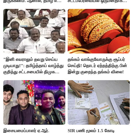
இருக்கலாம். ஆனால், தமிழ் என்று
சட்டப்பேரவையில் ஒருமனதாக
வரும்போது நாம் அனைவரும்
நிறைவேற்றம்
தமிழர்கள் - எடப்பாடி பழனிசாமி..!
"இனி எவராலும் தவறு செய்ய
தங்கம் வாங்குவோருக்கு சூப்பர்
முடியாது!": தமிழ்த்தாய் வாழ்த்து
செய்தி! தொடர் ஏற்றத்திற்கு பின்
குறித்து சட்டசபையில் திமுக
இன்று குறைந்த தங்கம் விலை!
வைத்த அதிரடி கோரிக்கை!
இசையமைப்பாளர் ஏ.ஆர்.
SIR பணி மூலம் 1.5 கோடி