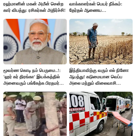
ரஹ்மானின் மகன் அமீன் சென்ற
வாக்காளர்கள் பெயர் நீக்கம்:
கார் விபத்து: ரசிகர்கள் அதிர்ச்சி!
தேர்தல் ஆணைய
நடவடிக்கையால் பரபரப்பு!
மூவர்ண கொடி நம் பெருமை..!:
இந்தியாவிற்கு வரும் எல் நினோ
'ஹர் கர் திரங்கா' இயக்கத்தில்
ஆபத்து! கடுமையான வெப்ப
அனைவரும் பங்கேற்க பிரதமர்
அலை மற்றும் விலைவாசி
மோடி அழைப்பு!
உயர்வுக்கு தயாராகிறதா நாடு?