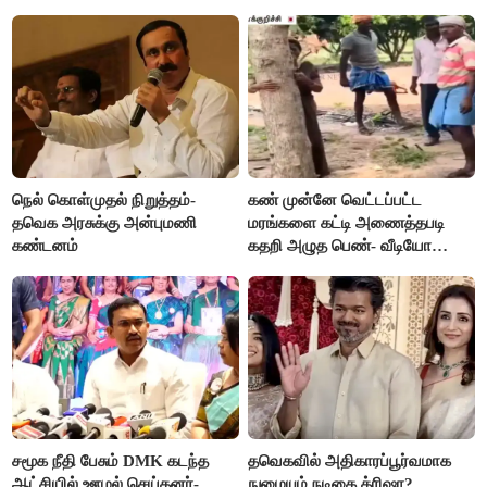
தவெகவினர்
நெல் கொள்முதல் நிறுத்தம்-
கண் முன்னே வெட்டப்பட்ட
தவெக அரசுக்கு அன்புமணி
மரங்களை கட்டி அணைத்தபடி
கண்டனம்
கதறி அழுத பெண்- வீடியோ
வைரல்
சமூக நீதி பேசும் DMK கடந்த
தவெகவில் அதிகாரப்பூர்வமாக
ஆட்சியில் ஊழல் செய்தனர்-
நுழையும் நடிகை த்ரிஷா?