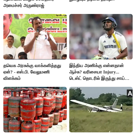
அமைச்சர் அருண்ராஜ்
தவெக அரசுக்கு வாக்களித்தது
இந்திய அணிக்கு என்னதான்
ஏன்? - எஸ்.பி. வேலுமணி
ஆச்சு? வரிசையா Injury...
விளக்கம்
டெஸ்ட் தொடரில் இருந்து சாய்
சுதர்சனும் விலகல்