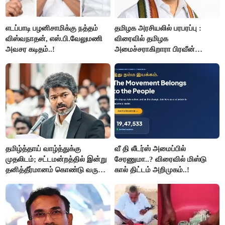
எடப்பாடி பழனிசாமிக்கு நத்தம்
தமிழக அரசியலில் பரபரப்பு :
விஸ்வநாதன், எஸ்.பி.வேலுமணி
விரைவில் தமிழக
அவசர கடிதம்..!
அமைச்சராகிறாரா பிரவீன்
சக்ரவர்த்தி..?
தமிழ்த்தாய் வாழ்த்துக்கு
வீ தி லீடர்ஸ் அமைப்பில்
முதலிடம்; சட்டமன்றத்தில் இன்று
சேரணுமா..? விரைவில் மிஸ்டு
தனித்தீர்மானம் கொண்டு வரும்
கால் திட்டம் அறிமுகம்..!
முதல் அமைச்சர் விஜய்.!!