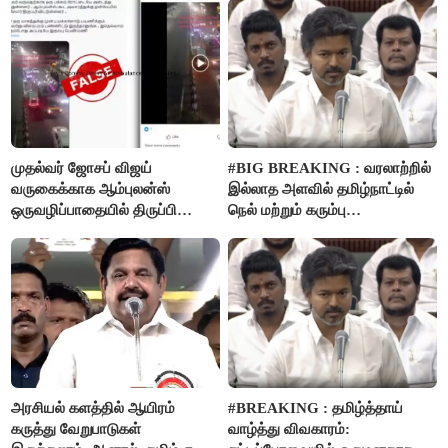
முதல்வர் ஜோசப் விஜய்
#BIG BREAKING : வரலாற்றில்
வருகைக்காக ஆம்புலன்ஸ்
இல்லாத அளவில் தமிழ்நாட்டில்
ஒருவழிப்பாதையில் திருப்பி
நெல் மற்றும் கரும்பு
விடப்பட்டதா? உண்மை இது
கொள்முதலுக்கான
தான்..!
ஊக்கத்தொகையை உயர்த்த
முடிவு - முதலமைச்சர் விஜய்
அறிவிப்பு..!
அரசியல் களத்தில் ஆயிரம்
#BREAKING : தமிழ்த்தாய்
கருத்து வேறுபாடுகள்
வாழ்த்து விவகாரம்: