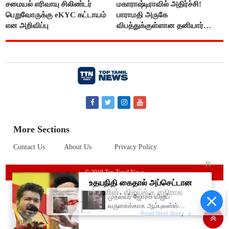
சமையல் எரிவாயு சிலிண்டர்
மகாராஷ்டிராவில் அதிர்ச்சி!
பெறுவோருக்கு eKYC கட்டாயம்
பாராமதி அருகே
என அறிவிப்பு
விபத்துக்குள்ளான தனியார்
பயிற்சி விமானம்
More Sections
Contact Us
About Us
Privacy Policy
© 2019 Top Tamil News
முதல்வர் ஜோசப் விஜய்
வருகைக்காக ஆம்புலன்ஸ்
ஒருவழிப்பாதையில் திருப்பி
விடப்பட்டதா? உண்மை இது