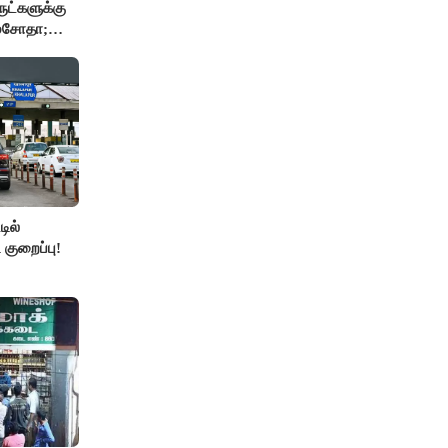
ுட்களுக்கு
 மசோதா;
்..!!
ில்
 குறைப்பு!