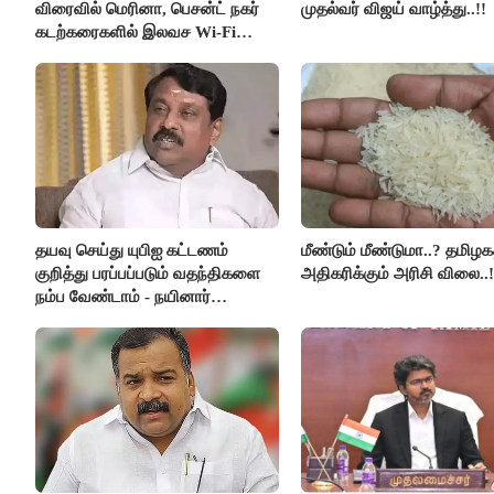
விரைவில் மெரினா, பெசன்ட் நகர்
முதல்வர் விஜய் வாழ்த்து..!!
கடற்கரைகளில் இலவச Wi-Fi
வசதி..!!
தயவு செய்து யுபிஐ கட்டணம்
மீண்டும் மீண்டுமா..? தமிழகத
குறித்து பரப்பப்படும் வதந்திகளை
அதிகரிக்கும் அரிசி விலை..!
நம்ப வேண்டாம் - நயினார்
நாகேந்திரன்..!!