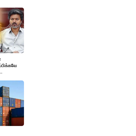
்
ப்பிக்கவே
தை
மைச்சர் -