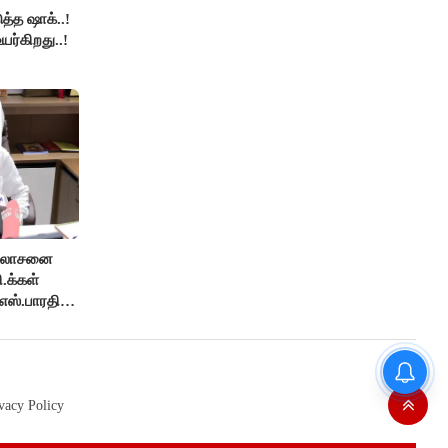
த்த ஷாக்..!
உயர்கிறது..!
ஆலோசனை
ி.க்கள்
எஸ்.பாரதி
டெல்டா விவசாயிகளின்
போராட்டத்திலிருந்து தப்பிக்கவே
இந்த அவசர தொகுதி
vacy Policy
மறுவரையறை நாடகத்தை
அரங்கேற்றுகிறார் முதலமைச்சர் -