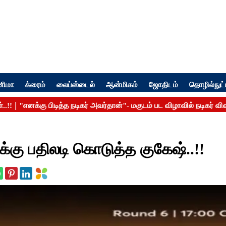
னிமா
க்ரைம்
லைப்ஸ்டைல்
ஆன்மிகம்
ஜோதிடம்
தொழில்நுட்
க்கு பதிலடி கொடுத்த குகேஷ்..!!