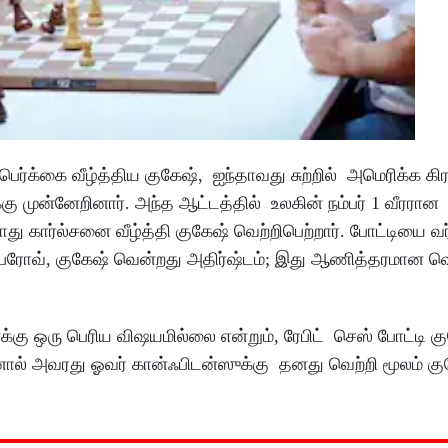
ெர்க்கை வீழ்த்திய குகேஷ், ஐந்தாவது சுற்றில் அமெரிக்க கி
ு முன்னேறினார். அந்த ஆட்டத்தில் உலகின் நம்பர் 1 வீரரான
து கார்ல்சனை வீழ்த்தி குகேஷ் வெற்றிபெற்றார். போட்டியை
்பரோவ், குகேஷ் வென்றது அதிர்ஷ்டம்; இது ஆணித்தரமான வெ
னக்கு ஒரு பெரிய விஷயமில்லை என்றும், ரேபிட் செஸ் போட்டி க
ஆனால் அவரது ஓவர் கான்ஃபிடன்ஸுக்கு தனது வெற்றி மூலம் கு