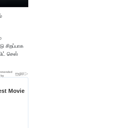
்
்
ு சிறப்பாக
ிட் செஸ்