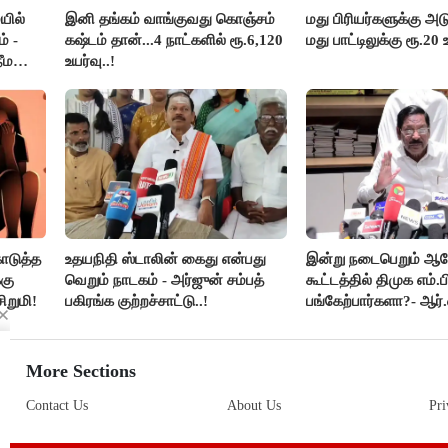
யில்
இனி தங்கம் வாங்குவது கொஞ்சம்
மது பிரியர்களுக்கு அடு
் -
கஷ்டம் தான்...4 நாட்களில் ரூ.6,120
மது பாட்டிலுக்கு ரூ.20 
ீம
உயர்வு..!
ொடுத்த
உதயநிதி ஸ்டாலின் கைது என்பது
இன்று நடைபெறும் 
கு
வெறும் நாடகம் - அர்ஜுன் சம்பத்
கூட்டத்தில் திமுக எம்.ப
ிறுமி!
பகிரங்க குற்றச்சாட்டு..!
பங்கேற்பார்களா?- ஆர்.
விளக்கம்..!
More Sections
Contact Us
About Us
Pri