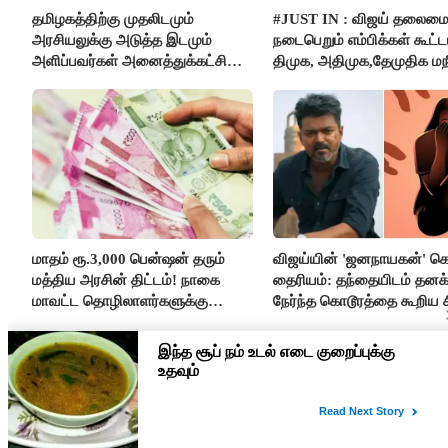
தமிழகத்திற்கு முதலிடமும்
#JUST IN : விஜய் தலைமை
அரசியலுக்கு அடுத்த இடமும்
நடைபெறும் எம்பிக்கள் கூட்டம
அளிப்பவர்கள் அனைத்துக்கட்சி
திமுக, அதிமுக,தேமுதிக மந
கூட்டத்தில் நிச்சயம் பங்கேற்பார்கள்
புறக்கணிப்பு..!
- மாணிக்கம் தாகூர்..!!
மாதம் ரூ.3,000 பென்ஷன் தரும்
விஜய்யின் 'ஜனநாயகன்' க
மத்திய அரசின் திட்டம்! நாகை
தைரியம்: தந்தையிடம் தனக்
மாவட்ட தொழிலாளர்களுக்கு
நேர்ந்த கொடூரத்தை கூறிய ச
ஆட்சியர் வெளியிட்ட சூப்பர்
செய்தி!