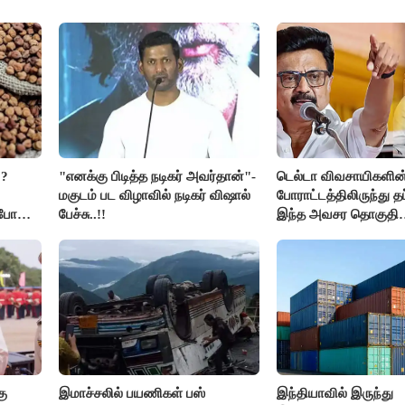
??
"எனக்கு பிடித்த நடிகர் அவர்தான்"-
டெல்டா விவசாயிகளின
மகுடம் பட விழாவில் நடிகர் விஷால்
போராட்டத்திலிருந்து த
ிபோன
பேச்சு..!!
இந்த அவசர தொகுதி
மறுவரையறை நாடகத்
அரங்கேற்றுகிறார் முதல
திமுக ஐடி விங்..!!
கு
இமாச்சலில் பயணிகள் பஸ்
இந்தியாவில் இருந்து