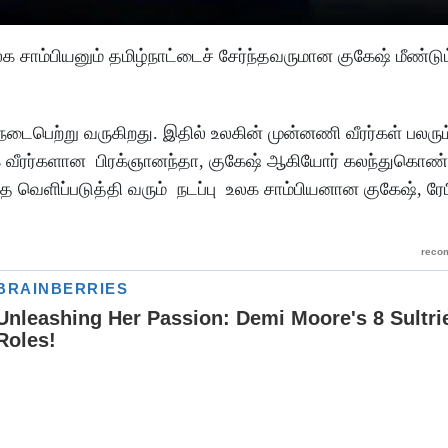
உலக சாம்பியனும் தமிழ்நாட்டைச் சேர்ந்தவருமான குகேஷ் மீண்டும
 நடைபெற்று வருகிறது. இதில் உலகின் முன்னணி வீரர்கள் பலரும
ழக வீரர்களான பிரக்ஞானந்தா, குகேஷ் ஆகியோர் கலந்துகொண்ட
 வெளிப்படுத்தி வரும் நடப்பு உலக சாம்பியனான குகேஷ், ரேப