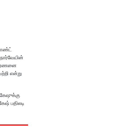
ராண்ட்
 நார்வேயின்
 வர்ணனை
ற்றி என்று
ுகேஷுக்கு
கேஷ் பதிலடி