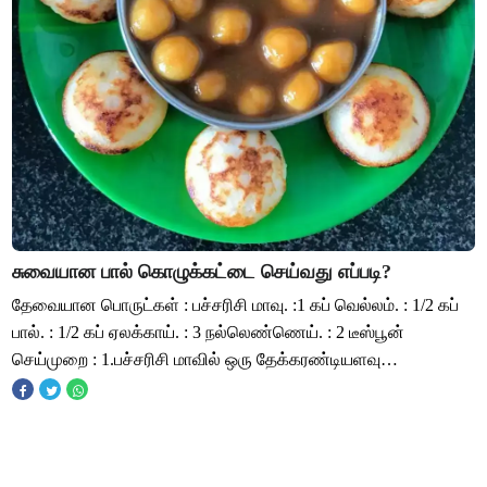
சுவையான பால் கொழுக்கட்டை செய்வது எப்படி?
தேவையான பொருட்கள் : பச்சரிசி மாவு. :1 கப் வெல்லம். : 1/2 கப்
பால். : 1/2 கப் ஏலக்காய். : 3 நல்லெண்ணெய். : 2 டீஸ்பூன்
செய்முறை : 1.பச்சரிசி மாவில் ஒரு தேக்கரண்டியளவு
நல்லெண்ணெய் ஊற்றி நன்றாக கலந்து அத