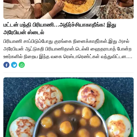
மட்டன் மந்தி பிரியாணி…அதிர்ச்சியாகாதீங்க! இது
அரேபியன் ஸ்டைல்
பிரியாணி சாப்பிடும்போது குரங்கை நினைக்காதீர்கள்.இது அசல்
அரேபியன் ஆட்டுகறி பிரியாணிதான்.டெல்லி ஹைதராபாத் போன்ற
ஊர்களில் நிறைய இந்த வகை ரெஸ்டாரெண்ட்கள் வந்துவிட்டன.
பிரியாணி சாப்பிடும்போது குரங்கை நின