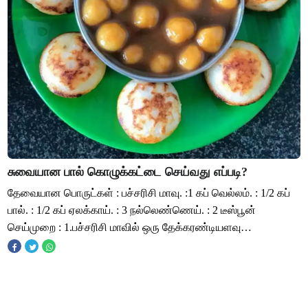
சுவையான பால் கொழுக்கட்டை செய்வது எப்படி?
தேவையான பொருட்கள் : பச்சரிசி மாவு. :1 கப் வெல்லம். : 1/2 கப்
பால். : 1/2 கப் ஏலக்காய். : 3 நல்லெண்ணெய். : 2 டீஸ்பூன்
செய்முறை : 1.பச்சரிசி மாவில் ஒரு தேக்கரண்டியளவு
நல்லெண்ணெய் ஊற்றி நன்றாக கலந்து அத