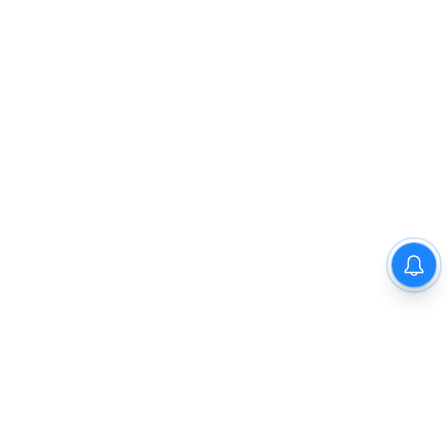
வருசநாடு வன கிராம மக்களை
வெளியேற்றும் முடிவை கைவிட
வேண்டும்- சீமான்
Previous
1
2
3
4
5
Next