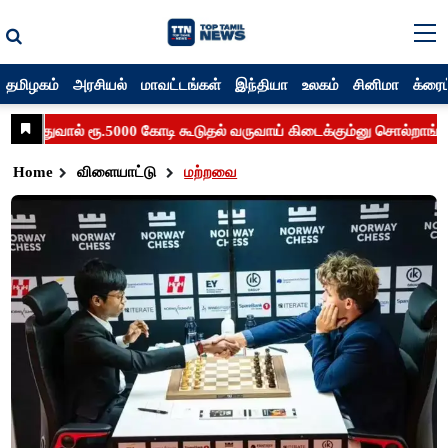
தமிழகம்
அரசியல்
மாவட்டங்கள்
இந்தியா
உலகம்
சினிமா
க்ரைம
Home
விளையாட்டு
மற்றவை