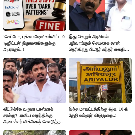
'செப்டோ, புக்மைஷோ' உள்ளிட்ட 9
இது வெறும் அரசியல்
'டிஜிட்டல்' நிறுவனங்களுக்கு
பழிவாங்கும் செயலாக தான்
அபராதம்..!
தெரிகிறது பி.ஆர் சுந்தர் கைதிற்கு
சீமான் கடும் கண்டனம்..!
வீட்டுக்கே வருமா டாஸ்மாக்
இந்த மாவட்டத்திற்கு ஆக. 10-ந்
சரக்கு? பரவிய வதந்திக்கு
தேதி உள்ளூர் விடுமுறை..!
அமைச்சர் விக்னேஷ் கொடுத்த
விளக்கம்!