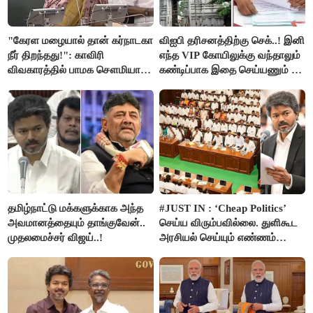
"கேரள மழையால் தான் கர்நாடகா
விஐபி தரிசனத்திற்கு செக்..! இனி
நீர் திறந்தது!": காவிரி
எந்த VIP கோயிலுக்கு வந்தாலும்
விவகாரத்தில் பாமக சௌமியா
கண்டிப்பாக இதை செய்யணும் -
அன்புமணி சாடல்!
அமைச்சர் ரமேஷ்..!
தமிழ்நாட்டு மக்களுக்காக அந்த
#JUST IN : ‘Cheap Politics’
அவமானத்தையும் தாங்குவேன்..
செய்ய விரும்பவில்லை. துளிகூட
முதலமைச்சர் விஜய்..!
அரசியல் செய்யும் எண்ணம்
இல்லை - உதயநிதிக்கு முதல்வர்
விஜய் பதில்!