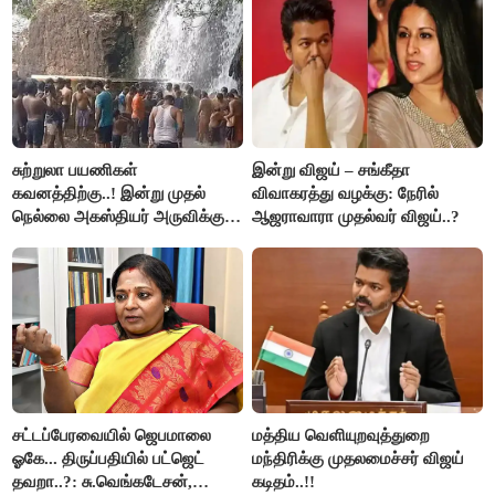
சுற்றுலா பயணிகள்
இன்று விஜய் – சங்கீதா
கவனத்திற்கு..! இன்று முதல்
விவாகரத்து வழக்கு: நேரில்
நெல்லை அகஸ்தியர் அருவிக்கு
ஆஜராவாரா முதல்வர் விஜய்..?
செல்ல தடை..!
சட்டப்பேரவையில் ஜெபமாலை
மத்திய வெளியுறவுத்துறை
ஓகே... திருப்பதியில் பட்ஜெட்
மந்திரிக்கு முதலமைச்சர் விஜய்
தவறா..?: சு.வெங்கடேசன்,
கடிதம்..!!