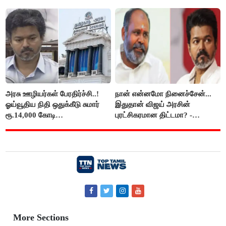
திருமாவளவனுக்கு தமிழிசை
கேள்வி..!
அரசு ஊழியர்கள் பேரதிர்ச்சி..!
நான் என்னமோ நினைச்சேன்...
ஓய்வூதிய நிதி ஒதுக்கீடு சுமார்
இதுதான் விஜய் அரசின்
ரூ.14,000 கோடி
புரட்சிகரமான திட்டமா? -
குறைக்கப்பட்டுள்ளது..!
ஆர்.பி.உதயகுமார்..!
More Sections