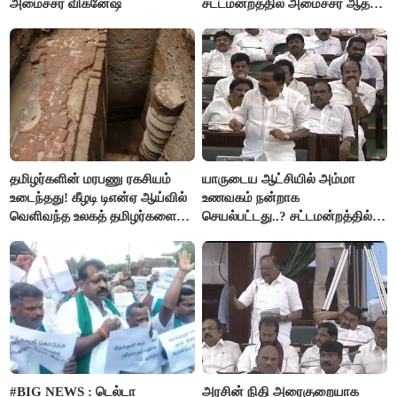
அமைச்சர் விக்னேஷ்
சட்டமன்றத்தில் அமைச்சர் ஆதவ்
அர்ஜுனா அதிரடி பேச்சு!
தமிழர்களின் மரபணு ரகசியம்
யாருடைய ஆட்சியில் அம்மா
உடைந்தது! கீழடி டிஎன்ஏ ஆய்வில்
உணவகம் நன்றாக
வெளிவந்த உலகத் தமிழர்களை
செயல்பட்டது..? சட்டமன்றத்தில்
மெய்சிலிர்க்க வைக்கும் உண்மை!
நடந்த காரசார விவாதம்..!
#BIG NEWS : டெல்டா
அரசின் நிதி அரைகுறையாக