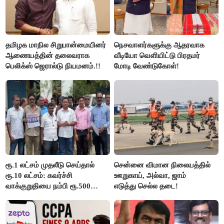
தமிழக மாநில சிறுபான்மையினர்
நெசவாளர்களுக்கு ஆதரவாக
ஆணையத்தின் தலைவராக
வீடியோ வெளியிட்டு பிரதமர்
பெலிக்ஸ் ஜெரால்டு நியமனம்.!!
மோடி வேண்டுகோள்!
ரூ.1 லட்சம் முதலீடு செய்தால்
சென்னை விமான நிலையத்தில்
ரூ.10 லட்சம்: கவர்ச்சி
ஊறுகாய், அல்வா, ஜாம்
வாக்குறுதியை நம்பி ரூ.500
எடுத்து செல்ல தடை!
கோடியை இழந்த திருப்பூர்
மக்கள்!