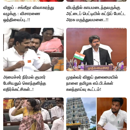
விஜய் - சங்கீதா விவாகரத்து
விபத்தில் காயமடைந்தவருக்கு
வழக்கு : விசாரணை
அட்டைப் பெட்டியில் கட்டுப் போட்ட
ஒத்திவைப்பு..!!
அரசு மருத்துவமனை..!!
அமைச்சர் நிர்மல் குமார்
முதல்வர் விஜய் தலைமையில்
பேசியதும் கொந்தளித்த
நாளை தமிழக எம்.பி.க்கள்
எதிர்க்கட்சிகள்..!
கலந்தாய்வு கூட்டம்!