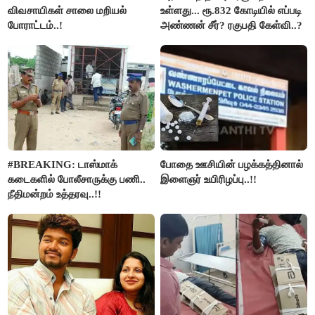
விவசாயிகள் சாலை மறியல்
உள்ளது... ரூ.832 கோடியில் எப்படி
போராட்டம்..!
அண்ணன் சீர்? ரகுபதி கேள்வி..?
#BREAKING: டாஸ்மாக்
போதை ஊசியின் பழக்கத்தினால்
கடைகளில் போலீசாருக்கு பணி..
இளைஞர் உயிரிழப்பு..!!
நீதிமன்றம் உத்தரவு..!!