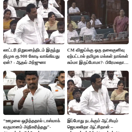
லாட்டரி நிறுவனத்திடம் இருந்து
CM விஜய்க்கு ஒரு தலைகுனிவு
திமுக ரூ.900 கோடி வாங்கியது
ஏற்பட்டால் தமிழக மக்கள் நாங்கள்
ஏன்? - ஆதவ் அர்ஜுனா
சும்மா இருப்போமா?- பிரேமலதா
விஜயகாந்த்
“ஊழலை ஒழித்ததால் டாஸ்மாக்
இப்போது நடக்கும் ஆட்சியும்
வருமானம் அதிகரித்தது”-
ஜெயலலிதா ஆட்சிதான் –