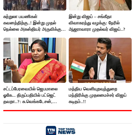
சுற்றுலா பயணிகள்
இன்று விஜய் – சங்கீதா
கவனத்திற்கு..! இன்று முதல்
விவாகரத்து வழக்கு: நேரில்
நெல்லை அகஸ்தியர் அருவிக்கு
ஆஜராவாரா முதல்வர் விஜய்..?
செல்ல தடை..!
சட்டப்பேரவையில் ஜெபமாலை
மத்திய வெளியுறவுத்துறை
ஓகே... திருப்பதியில் பட்ஜெட்
மந்திரிக்கு முதலமைச்சர் விஜய்
தவறா..?: சு.வெங்கடேசன்,
கடிதம்..!!
திருமாவளவனுக்கு தமிழிசை
கேள்வி..!