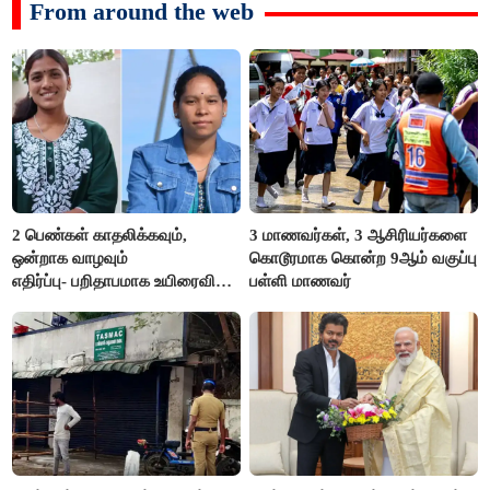
From around the web
2 பெண்கள் காதலிக்கவும்,
3 மாணவர்கள், 3 ஆசிரியர்களை
ஒன்றாக வாழவும்
கொடூரமாக கொன்ற 9ஆம் வகுப்பு
எதிர்ப்பு- பறிதாபமாக உயிரைவிட்ட
பள்ளி மாணவர்
ஜோடி