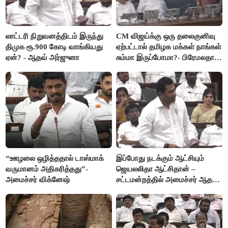
லாட்டரி நிறுவனத்திடம் இருந்து
CM விஜய்க்கு ஒரு தலைகுனிவு
திமுக ரூ.900 கோடி வாங்கியது
ஏற்பட்டால் தமிழக மக்கள் நாங்கள்
ஏன்? - ஆதவ் அர்ஜுனா
சும்மா இருப்போமா?- பிரேமலதா
விஜயகாந்த்
“ஊழலை ஒழித்ததால் டாஸ்மாக்
இப்போது நடக்கும் ஆட்சியும்
வருமானம் அதிகரித்தது”-
ஜெயலலிதா ஆட்சிதான் –
அமைச்சர் விக்னேஷ்
சட்டமன்றத்தில் அமைச்சர் ஆதவ்
அர்ஜுனா அதிரடி பேச்சு!