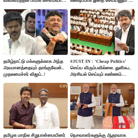
விவகாரத்தில் பாமக சௌமியா
கண்டிப்பாக இதை செய்யணும் -
அன்புமணி சாடல்!
அமைச்சர் ரமேஷ்..!
தமிழ்நாட்டு மக்களுக்காக அந்த
#JUST IN : ‘Cheap Politics’
அவமானத்தையும் தாங்குவேன்..
செய்ய விரும்பவில்லை. துளிகூட
முதலமைச்சர் விஜய்..!
அரசியல் செய்யும் எண்ணம்
இல்லை - உதயநிதிக்கு முதல்வர்
விஜய் பதில்!
தமிழக மாநில சிறுபான்மையினர்
நெசவாளர்களுக்கு ஆதரவாக