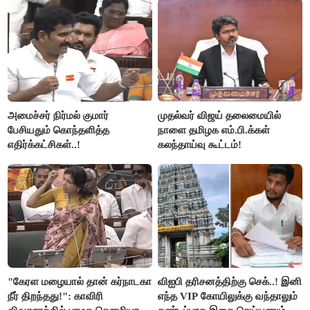
அமைச்சர் நிர்மல் குமார்
முதல்வர் விஜய் தலைமையில்
பேசியதும் கொந்தளித்த
நாளை தமிழக எம்.பி.க்கள்
எதிர்க்கட்சிகள்..!
கலந்தாய்வு கூட்டம்!
"கேரள மழையால் தான் கர்நாடகா
விஐபி தரிசனத்திற்கு செக்..! இனி
நீர் திறந்தது!": காவிரி
எந்த VIP கோயிலுக்கு வந்தாலும்