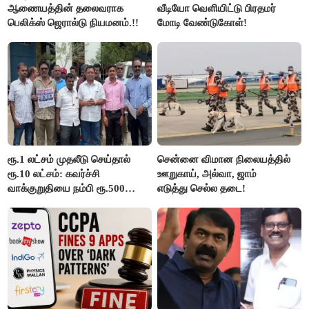
ஆணையத்தின் தலைவராக
வீடியோ வெளியிட்டு பிரதமர்
பெலிக்ஸ் ஜெரால்டு நியமனம்.!!
மோடி வேண்டுகோள்!
ரூ.1 லட்சம் முதலீடு செய்தால்
சென்னை விமான நிலையத்தில்
ரூ.10 லட்சம்: கவர்ச்சி
ஊறுகாய், அல்வா, ஜாம்
வாக்குறுதியை நம்பி ரூ.500
எடுத்து செல்ல தடை!
கோடியை இழந்த திருப்பூர்
மக்கள்!