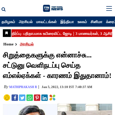
தமிழகம்
அரசியல்
மாவட்டங்கள்
இந்தியா
உலகம்
சினிமா
க்ரைம
Home
அரசியல்
சிறுத்தைகளுக்கு என்னாச்சு...
சட்டுனு வெளிநடப்பு செய்த
எம்எல்ஏக்கள் - காரணம் இதுதானாம்!
By
Jan 5, 2022, 13:10 IST
7:40:37 AM
MATHIPRAKASH R