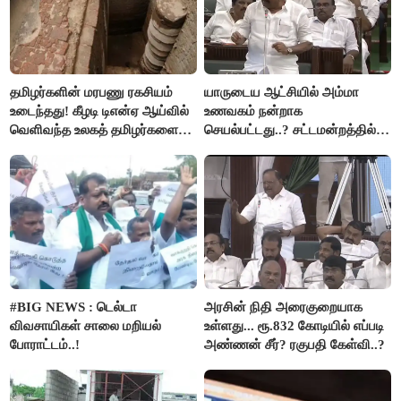
தமிழர்களின் மரபணு ரகசியம்
யாருடைய ஆட்சியில் அம்மா
உடைந்தது! கீழடி டிஎன்ஏ ஆய்வில்
உணவகம் நன்றாக
வெளிவந்த உலகத் தமிழர்களை
செயல்பட்டது..? சட்டமன்றத்தில்
மெய்சிலிர்க்க வைக்கும் உண்மை!
நடந்த காரசார விவாதம்..!
#BIG NEWS : டெல்டா
அரசின் நிதி அரைகுறையாக
விவசாயிகள் சாலை மறியல்
உள்ளது... ரூ.832 கோடியில் எப்படி
போராட்டம்..!
அண்ணன் சீர்? ரகுபதி கேள்வி..?