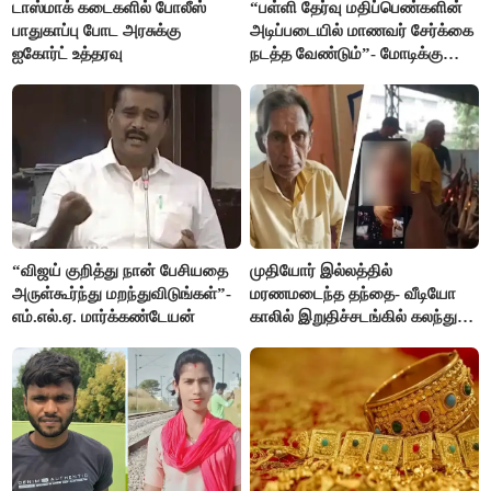
டாஸ்மாக் கடைகளில் போலீஸ்
“பள்ளி தேர்வு மதிப்பெண்களின்
பாதுகாப்பு போட அரசுக்கு
அடிப்படையில் மாணவர் சேர்க்கை
ஐகோர்ட் உத்தரவு
நடத்த வேண்டும்”- மோடிக்கு
விஜய் கடிதம்
“விஜய் குறித்து நான் பேசியதை
முதியோர் இல்லத்தில்
அருள்கூர்ந்து மறந்துவிடுங்கள்”-
மரணமடைந்த தந்தை- வீடியோ
எம்.எல்.ஏ. மார்க்கண்டேயன்
காலில் இறுதிச்சடங்கில் கலந்து
கொண்ட மகள்கள்