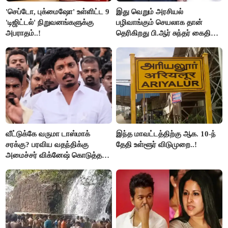
'செப்டோ, புக்மைஷோ' உள்ளிட்ட 9
இது வெறும் அரசியல்
'டிஜிட்டல்' நிறுவனங்களுக்கு
பழிவாங்கும் செயலாக தான்
அபராதம்..!
தெரிகிறது பி.ஆர் சுந்தர் கைதிற்கு
சீமான் கடும் கண்டனம்..!
வீட்டுக்கே வருமா டாஸ்மாக்
இந்த மாவட்டத்திற்கு ஆக. 10-ந்
சரக்கு? பரவிய வதந்திக்கு
தேதி உள்ளூர் விடுமுறை..!
அமைச்சர் விக்னேஷ் கொடுத்த
விளக்கம்!