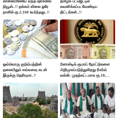
காலையிலேயே வந்த ஷாக்கிங்
தமிழக பட்ஜெட்டில்
நியூஸ்..!! தங்கம் விலை ஒரே
கவனிக்கப்படவேண்டிய
நாளில் ரூ.2,160 உயர்ந்தது..!!
திட்டங்கள்..!!
ஒவ்வொரு குடும்பத்தின்
பிளாஸ்டிக் ரூபாய் நோட்டுகளை
தலையிலும் எவ்வளவு கடன்
அறிமுகப்படுத்துகிறது ரிசர்வ்
இருக்கு தெரியுமா..?
வங்கி: முதற்கட்டமாக ரூ.10,
ரூ.20 நோட்டுகள் அச்சடிப்பு!