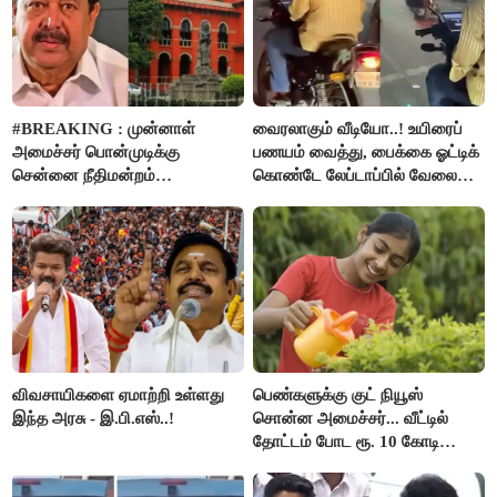
#BREAKING : முன்னாள்
வைரலாகும் வீடியோ..! உயிரைப்
அமைச்சர் பொன்முடிக்கு
பணயம் வைத்து, பைக்கை ஓட்டிக்
சென்னை நீதிமன்றம்
கொண்டே லேப்டாப்பில் வேலை
பிடிவாரண்ட்..!
பார்த்த நபர்..!
விவசாயிகளை ஏமாற்றி உள்ளது
பெண்களுக்கு குட் நியூஸ்
இந்த அரசு - இ.பி.எஸ்..!
சொன்ன அமைச்சர்... வீட்டில்
தோட்டம் போட ரூ. 10 கோடி
நிதி..!