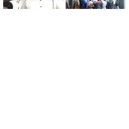
ஜென்சி இளைஞர்களுக்கு
இனி டாஸ்மாக் கடைகளில்
பட்ஜெட்டில் வெளியான
விற்கப்படும் மதுபானங்களுக்கு
அசத்தலான அறிவிப்புகள் ஒர்
ரசீது வழங்க வேண்டும்..!!
பார்வை..!
தமிழக அரசியலில் பரபரப்பு :
செந்தில் பாலாஜி காவல்
அதிமுகவில் மீண்டும் விரிசலா..?
நிலையத்தில் ஆஜராவதில்
இருந்து விலக்கு..!