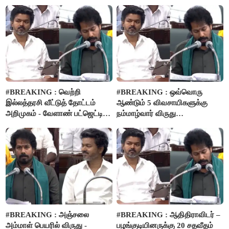
விவசாயிகளுக்கு மானியத்தில்
பம்புசெட் வழங்கப்படும்..!
#BREAKING : வெற்றி
#BREAKING : ஒவ்வொரு
இல்லத்தரசி வீட்டுத் தோட்டம்
ஆண்டும் 5 விவசாயிகளுக்கு
அறிமுகம் - வேளாண் பட்ஜெட்டில்
நம்மாழ்வார் விருது
அறிவிப்பு..!
வழங்கப்படும்..!
#BREAKING : அஞ்சலை
#BREAKING : ஆதிதிராவிடர் –
அம்மாள் பெயரில் விருது -
பழங்குடியினருக்கு 20 சதவீதம்