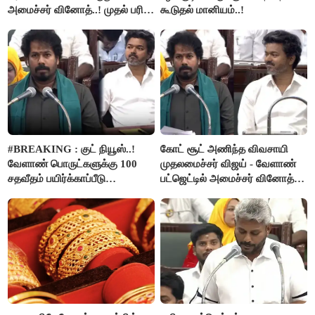
அமைச்சர் வினோத்..! முதல் பரிசு
கூடுதல் மானியம்..!
ரூ.2.50 லட்சம் வழங்கப்படும்..!
#BREAKING : குட் நியூஸ்..!
கோட் சூட் அணிந்த விவசாயி
வேளாண் பொருட்களுக்கு 100
முதலமைச்சர் விஜய் - வேளாண்
சதவீதம் பயிர்க்காப்பீடு
பட்ஜெட்டில் அமைச்சர் வினோத்
வழங்கபடும் - அமைச்சர்
பெருமிதம்..!
வினோத்..!