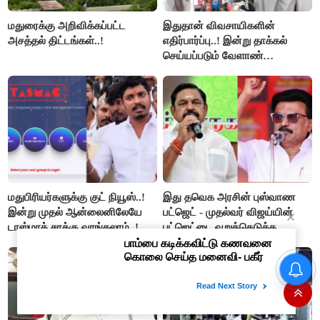
மதுரைக்கு அறிவிக்கப்பட்ட
இதுதான் விவசாயிகளின்
அசத்தல் திட்டங்கள்..!
எதிர்பார்ப்பு..! இன்று தாக்கல்
செய்யப்படும் வேளாண்
பட்ஜெட்டுக்கு பி.ஆர்.பாண்டியன்
கோரிக்கை!
மதுபிரியர்களுக்கு குட் நியூஸ்..!
இது தவெக அரசின் புஸ்வாண
இன்று முதல் ஆன்லைனிலேயே
பட்ஜெட் - முதல்வர் விஜய்யின்
டாஸ்மாக் சரக்கு வாங்கலாம்..!
பட்ஜெட்டை வறுத்தெடுத்த
மு.க.ஸ்டாலின், இபிஎஸ்..!
#BIG BREAKING : தவெக
அரசின் முதல் வேளாண் பட்ஜெட்
2026-27 : முக்கிய அம்சங்கள்
ஓர் பார்வை..!