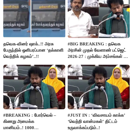
தவெக-வினர் ஷாக்..!! அரசு
#BIG BREAKING : தவெக
பேருந்தில் ஒளிபரப்பான ‘தக்காளி
அரசின் முதல் வேளாண் பட்ஜெட்
வெற்றிக் கழகம்’..!!
2026-27 : முக்கிய அம்சங்கள் ஓர்
பார்வை..!
#BREAKING : போர்வெல் –
#JUST IN : ‘விவசாயம் காக்க’
கிணறு அமைக்க
‘வெற்றி வான்மகள்’ திட்டம்
மானியம்..! 1000
உருவாக்கப்படும்..!