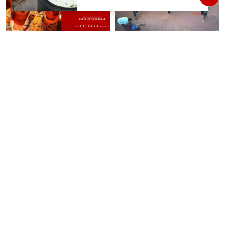
கோடியை இழந்த திருப்பூர்
மக்கள்!
அஜித்தின் 'டேர் டெவில்' ப்ரீ-
வாலிபால் விளையாடிக்
பிசினஸ் ரூ.185 கோடி?
கொண்டிருந்த 10ஆம் வகுப்பு
மாணவன் மயங்கி விழுந்து
உயிரிழப்பு
சிறைபிடிக்கப்பட்ட 11
“உதயநிதி பேசினது தப்பு
மீனவர்களை விடுவிக்க
அதனால்தான் போலீஸ் கைது
நடவடிக்கை எடுக்கக்கோரி விஜய்
பண்ணாங்க”- விஷால்
கடிதம்