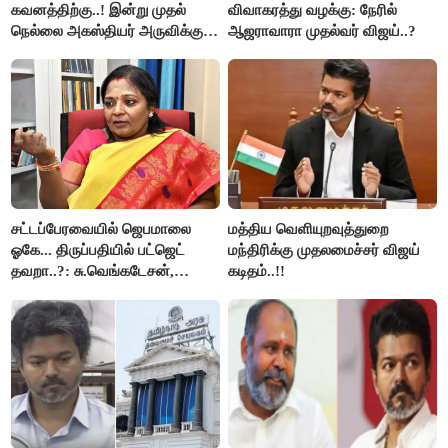
கவனத்திற்கு..! இன்று முதல்
விவாகரத்து வழக்கு: நேரில்
நெல்லை அகஸ்தியர் அருவிக்கு
ஆஜராவாரா முதல்வர் விஜய்..?
செல்ல தடை..!
சட்டப்பேரவையில் ஜெபமாலை
மத்திய வெளியுறவுத்துறை
ஓகே... திருப்பதியில் பட்ஜெட்
மந்திரிக்கு முதலமைச்சர் விஜய்
தவறா..?: சு.வெங்கடேசன்,
கடிதம்..!!
திருமாவளவனுக்கு தமிழிசை
கேள்வி..!