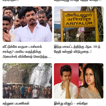
சீமான் கடும் கண்டனம்..!
வீட்டுக்கே வருமா டாஸ்மாக்
இந்த மாவட்டத்திற்கு ஆக. 10-ந்
சரக்கு? பரவிய வதந்திக்கு
தேதி உள்ளூர் விடுமுறை..!
அமைச்சர் விக்னேஷ் கொடுத்த
விளக்கம்!
சுற்றுலா பயணிகள்
இன்று விஜய் – சங்கீதா