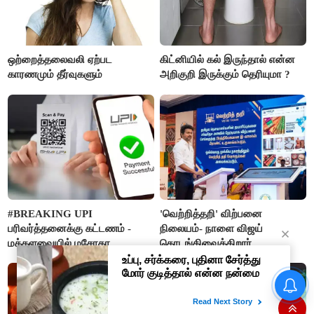
ஒற்றைத்தலைவலி ஏற்பட
கிட்னியில் கல் இருந்தால் என்ன
காரணமும் தீர்வுகளும்
அறிகுறி இருக்கும் தெரியுமா ?
#BREAKING UPI
'வெற்றித்தறி' விற்பனை
பரிவர்த்தனைக்கு கட்டணம் -
நிலையம்- நாளை விஜய்
மக்களவையில் மசோதா
தொடங்கிவைக்கிறார்
நிறைவேற்றம்!
ரூ.1 லட்சம் முதலீடு செய்தால்
ரூ.10 லட்சம்: கவர்ச்சி
வாக்குறுதியை நம்பி ரூ.500