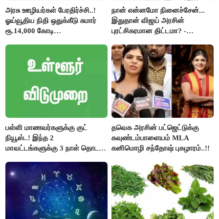
அரசு ஊழியர்கள் பேரதிர்ச்சி..!
நான் என்னமோ நினைச்சேன்...
ஓய்வூதிய நிதி ஒதுக்கீடு சுமார்
இதுதான் விஜய் அரசின்
ரூ.14,000 கோடி
புரட்சிகரமான திட்டமா? -
குறைக்கப்பட்டுள்ளது..!
ஆர்.பி.உதயகுமார்..!
பள்ளி மாணவர்களுக்கு குட்
தவெக அரசின் பட்ஜெட்டுக்கு
நியூஸ்..! இந்த 2
கவுண்டம்பாளையம் MLA
மாவட்டங்களுக்கு 3 நாள் தொடர்
கனிமொழி சந்தோஷ் புகழாரம்..!!
விடுமுறை..!