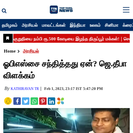
தமிழகம்
அரசியல்
மாவட்டங்கள்
இந்தியா
உலகம்
சினிமா
க்ரைம
Home
அரசியல்
ஓபிஎஸ்சை சந்தித்தது ஏன்? ஜெ.தீபா
விளக்கம்
By
Feb 1, 2023, 23:17 IST
5:47:20 PM
KATHIRAVAN TR