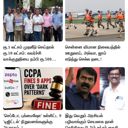
ரூ.1 லட்சம் முதலீடு செய்தால்
சென்னை விமான நிலையத்தில்
ரூ.10 லட்சம்: கவர்ச்சி
ஊறுகாய், அல்வா, ஜாம்
வாக்குறுதியை நம்பி ரூ.500
எடுத்து செல்ல தடை!
கோடியை இழந்த திருப்பூர்
மக்கள்!
'செப்டோ, புக்மைஷோ' உள்ளிட்ட 9
இது வெறும் அரசியல்
'டிஜிட்டல்' நிறுவனங்களுக்கு
பழிவாங்கும் செயலாக தான்
அபராதம்..!
தெரிகிறது பி.ஆர் சுந்தர் கைதிற்கு