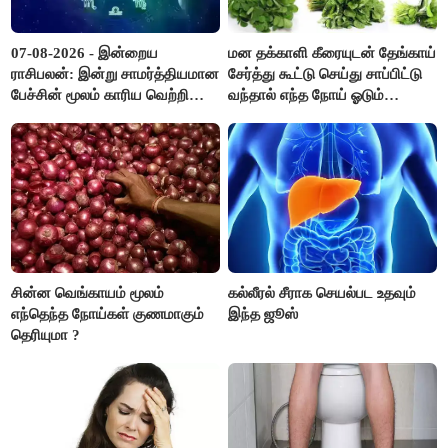
07-08-2026 - இன்றைய
மன தக்காளி கீரையுடன் தேங்காய்
ராசிபலன்: இன்று சாமர்த்தியமான
சேர்த்து கூட்டு செய்து சாப்பிட்டு
பேச்சின் மூலம் காரிய வெற்றி
வந்தால் எந்த நோய் ஓடும்
உண்டாகும். அடுத்தவரை நம்பி
தெரியுமா ?
பொறுப்புகளை ஒப்படைப்பதில்
கவனம் தேவை..!
சின்ன வெங்காயம் மூலம்
கல்லீரல் சீராக செயல்பட உதவும்
எந்தெந்த நோய்கள் குணமாகும்
இந்த ஜூஸ்
தெரியுமா ?