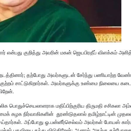
ார் என்பது குறித்து அவரின் மகன் ஜெயபிரதீப் விளக்கம் அளித
நடத்தினார்; தற்போது அவர்களுடன் சேர்ந்து பணியாற்ற வேண்டு
் குற்றம் சாட்டுகிறார்கள். அவர்களுக்கு உண்மை நிலையை க
ிறேன்.
காலிக பொதுச்செயலாளராக மதிப்பிற்குரிய திருமதி சசிகலா அம
லைமைக் கழக நிர்வாகிகளின் தூண்டுதலால் தமிழ்நாட்டின் முத
தார்கள். அப்போது ஓ.பன்னீர்செல்வம் அவர்கள் போயஸ் கார்
ச்சர் பதவியை தந்து விடுகிறேன்; ஆனால் அதற்கு தற்போத