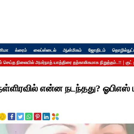
னிமா
க்ரைம்
லைப்ஸ்டைல்
ஆன்மிகம்
ஜோதிடம்
தொழில்நுட்
 நள்ளிரவில் என்ன நடந்தது? ஓபிஎஸ்