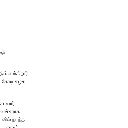
்து
ம் என்கிறார்
டை கோடி கழக
்மையார்
லமைச்சராக
டனில் நடந்த
ைய காலச்