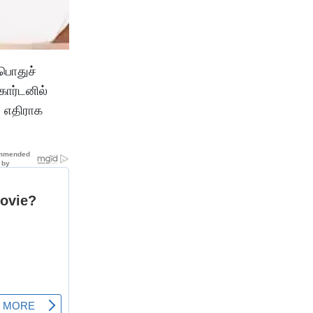
 பொதுச்
ார்டனில்
ு எதிராக