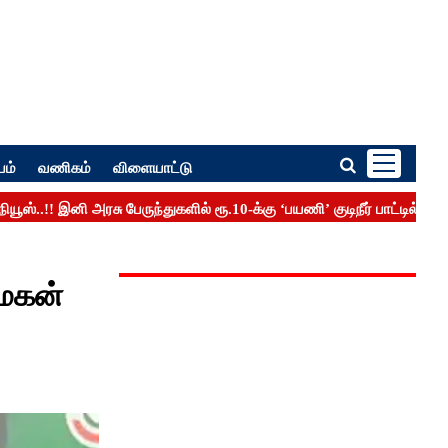
பம்
வணிகம்
விளையாட்டு
 மகன்