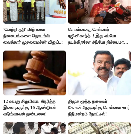
'வெற்றி தறி' விற்பனை
சொன்னதை செய்வார்
நிலையங்களை தொடங்கி
ரஜினிகாந்த்..! இது எப்போ
வைத்தார் முதலமைச்சர் விஜய்..!
நடக்கிறதோ அப்போ நிச்சயமாக
ரஜினி ₹1 கோடி தருவார் - லதா
ரஜினிகாந்த்..!
12 வயது சிறுமியை சீரழித்த
திமுக மூத்த தலைவர்
இளைஞருக்கு 10 ஆண்டுகள்
கே.என்.நேருவுக்கு சென்னை உயர்
கடுங்காவல் தண்டனை!
நீதிமன்றம் நோட்டீஸ்!