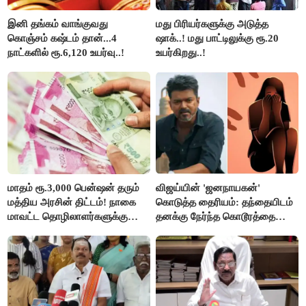
இனி தங்கம் வாங்குவது
மது பிரியர்களுக்கு அடுத்த
கொஞ்சம் கஷ்டம் தான்...4
ஷாக்..! மது பாட்டிலுக்கு ரூ.20
நாட்களில் ரூ.6,120 உயர்வு..!
உயர்கிறது..!
மாதம் ரூ.3,000 பென்ஷன் தரும்
விஜய்யின் 'ஜனநாயகன்'
மத்திய அரசின் திட்டம்! நாகை
கொடுத்த தைரியம்: தந்தையிடம்
மாவட்ட தொழிலாளர்களுக்கு
தனக்கு நேர்ந்த கொடூரத்தை
ஆட்சியர் வெளியிட்ட சூப்பர்
கூறிய சிறுமி!
செய்தி!