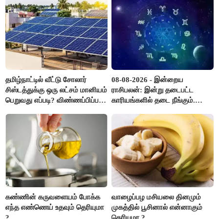
தமிழ்நாட்டில் வீட்டு சோலார்
08-08-2026 - இன்றைய
சிஸ்டத்துக்கு ஒரு லட்சம் மானியம்
ராசிபலன்: இன்று தடைபட்ட
பெறுவது எப்படி? விண்ணப்பிப்பது
காரியங்களில் தடை நீங்கும்.
எப்படி?
பணவரத்து எதிர்பார்த்தபடி
இருக்கும். ஆன்மீக எண்ணம்
அதிகரிக்கும்..!
கண்ணின் கருவளையம் போக்க
வாழைப்பழ மசியலை தினமும்
எந்த எண்ணெய் உதவும் தெரியுமா
முகத்தில் பூசினால் என்னாகும்
?
தெரியுமா ?