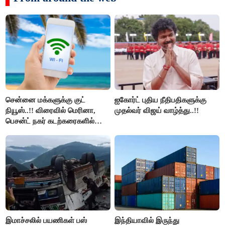
சென்னை மக்களுக்கு குட்
ஐகோர்ட் புதிய நீதிபதிகளுக்கு
நியூஸ்..!! விரைவில் மெரினா,
முதல்வர் விஜய் வாழ்த்து..!!
பெசன்ட் நகர் கடற்கரைகளில்
இலவச Wi-Fi வசதி..!!
இமாச்சலில் பயணிகள் பஸ்
இந்தியாவில் இருந்து