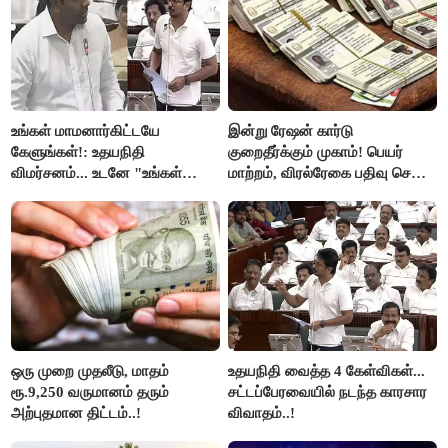
உங்கள் மாமனார்கிட்டயே
இன்று ரேஷன் கார்டு
கேளுங்கள்!: உதயநிதி
குறைதீர்க்கும் முகாம்! பெயர்
விமர்சனம்... உடனே "உங்கள்
மாற்றம், விரல்ரேகை பதிவு செய்ய
அப்பாவிடம் கேளுங்கள்" என
அரிய வாய்ப்பு!
ஆதவ் அர்ஜுனா பதிலடி!
ஒரு முறை முதலீடு, மாதம்
உதயநிதி வைத்த 4 கேள்விகள்...
ரூ.9,250 வருமானம் தரும்
சட்டப்பேரவையில் நடந்த காரசார
அற்புதமான திட்டம்..!
விவாதம்..!