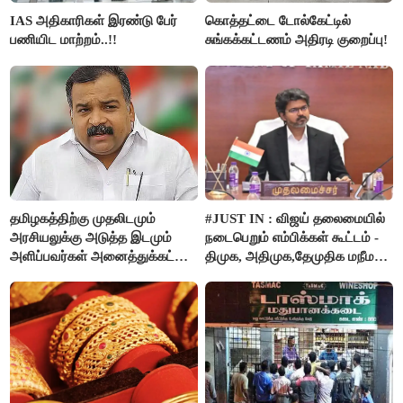
IAS அதிகாரிகள் இரண்டு பேர்
கொத்தட்டை டோல்கேட்டில்
பணியிட மாற்றம்..!!
சுங்கக்கட்டணம் அதிரடி குறைப்பு!
தமிழகத்திற்கு முதலிடமும்
#JUST IN : விஜய் தலைமையில்
அரசியலுக்கு அடுத்த இடமும்
நடைபெறும் எம்பிக்கள் கூட்டம் -
அளிப்பவர்கள் அனைத்துக்கட்சி
திமுக, அதிமுக,தேமுதிக மநீம
கூட்டத்தில் நிச்சயம்
புறக்கணிப்பு..!
பங்கேற்பார்கள் - மாணிக்கம்
தாகூர்..!!