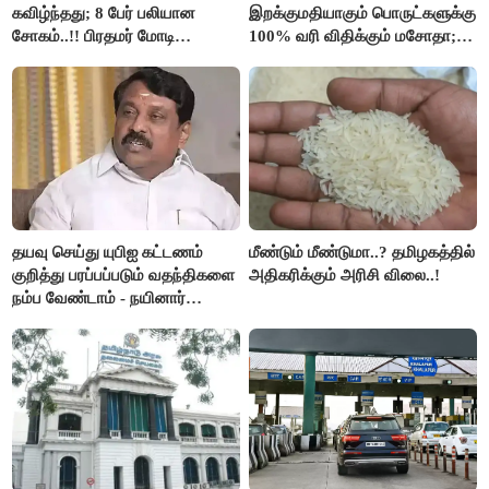
கவிழ்ந்தது; 8 பேர் பலியான
இறக்குமதியாகும் பொருட்களுக்கு
சோகம்..!! பிரதமர் மோடி
100% வரி விதிக்கும் மசோதா;
இரங்கல்..!!
அமெரிக்கா நிறைவேற்றம்..!!
தயவு செய்து யுபிஐ கட்டணம்
மீண்டும் மீண்டுமா..? தமிழகத்தில்
குறித்து பரப்பப்படும் வதந்திகளை
அதிகரிக்கும் அரிசி விலை..!
நம்ப வேண்டாம் - நயினார்
நாகேந்திரன்..!!