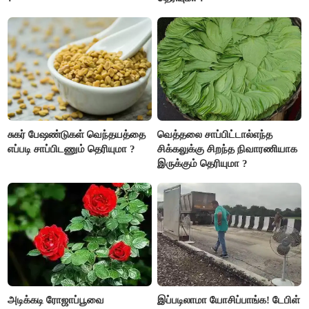
சுகர் பேஷண்டுகள் வெந்தயத்தை
வெத்தலை சாப்பிட்டால்எந்த
எப்படி சாப்பிடணும் தெரியுமா ?
சிக்கலுக்கு சிறந்த நிவாரணியாக
இருக்கும் தெரியுமா ?
அடிக்கடி ரோஜாப்பூவை
இப்படிலாமா யோசிப்பாங்க! டேபிள்