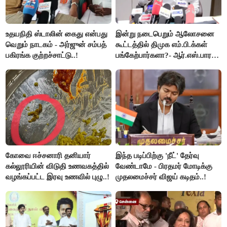
உதயநிதி ஸ்டாலின் கைது என்பது
இன்று நடைபெறும் ஆலோசனை
வெறும் நாடகம் - அர்ஜுன் சம்பத்
கூட்டத்தில் திமுக எம்.பி.க்கள்
பகிரங்க குற்றச்சாட்டு..!
பங்கேற்பார்களா?- ஆர்.எஸ்.பாரதி
விளக்கம்..!
கோவை ஈச்சனாரி தனியார்
இந்த படிப்பிற்கு 'நீட்' தேர்வு
கல்லூரியின் விடுதி உணவகத்தில்
வேண்டாமே - பிரதமர் மோடிக்கு
வழங்கப்பட்ட இரவு உணவில் புழு..!
முதலமைச்சர் விஜய் கடிதம்..!