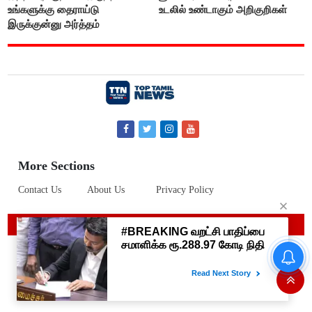
உங்களுக்கு தைராய்டு
உடலில் உண்டாகும் அறிகுறிகள்
இருக்குன்னு அர்த்தம்
More Sections
Contact Us
About Us
Privacy Policy
© 2019 Top Tamil News
உதயநிதி கைதால் அப்செட்டான
ஸ்டாலின்- விஜய்க்கு எதிராக
பாஜகவுடன் கூட்டணி அமைக்க
திட்டம்