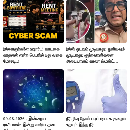
இளைஞர்களே உஷார்..! வாடகை
இனி ஓடவும் முடியாது; ஒளியவும்
காதலன் என்ற பெயரில் புது வகை
முடியாது; குற்றவாளிகளை
மோசடி..!
அடையாளம் காண ஸ்மார்ட்
கண்ணாடிகளை பயன்படுத்த
போலீசார் முடிவு..!
09-08-2026 - இன்றைய
நீரிழிவு நோய் படிப்படியாக குறைய
ராசிபலன்: இன்று காரிய தடை
உதவும் இந்த நீர்