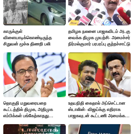
காருக்குள்
தமிழக நலனை பாஜகவிடம் அடகு
விளையாடிக்கொண்டிருந்த
வைக்க திமுக முயற்சி- அமைச்சர்
சிறுவன் மூச்சு திணறி பலி
நிர்மல்குமார் பரபரப்பு குற்றச்சாட்டு
தொகுதி மறுவரையறை
உதயநிதி கைதால் அப்செட்டான
கூட்டத்தில் திமுக, அதிமுக
ஸ்டாலின்- விஜய்க்கு எதிராக
எம்பிக்கள் பங்கேற்காதது
பாஜகவுடன் கூட்டணி அமைக்க
வருத்தமளிக்கிறது- ப.சிதம்பரம்
திட்டம்