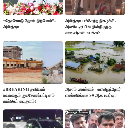
“தோளோடு தோள் நிற்போம்”-
அமித்ஷா பங்கேற்ற நிகழ்ச்சி-
அமித்ஷா
அணிவகுப்பில் நின்றிருந்த
காவலர்கள் மயக்கம்
#BREAKING தனியார்
அசாம் வெள்ளம் - உயிரிழந்தோர்
மயமாகும் குலசேகரப்பட்டினம்
எண்ணிக்கை 99 ஆக உயர்வு!
ராக்கெட் ஏவுதளம்!