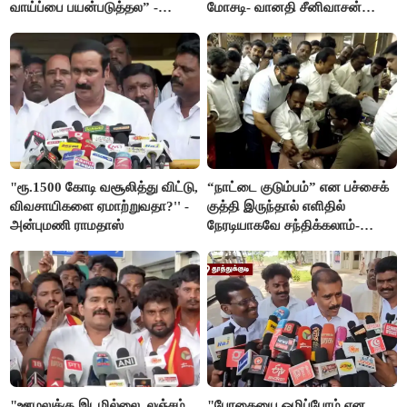
வாய்ப்பை பயன்படுத்தல” -
மோசடி- வானதி சீனிவாசன்
இபிஎஸ் மீது சரமாரி குற்றச்சாட்டு
கண்டனம்
"ரூ.1500 கோடி வசூலித்து விட்டு,
“நாட்டை குடும்பம்” என பச்சைக்
விவசாயிகளை ஏமாற்றுவதா?'' -
குத்தி இருந்தால் எளிதில்
அன்புமணி ராமதாஸ்
நேரடியாகவே சந்திக்கலாம்-
சரத்குமார்
"ஊழலுக்கு இடமில்லை, லஞ்சம்
"போதையை ஒழிப்போம் என