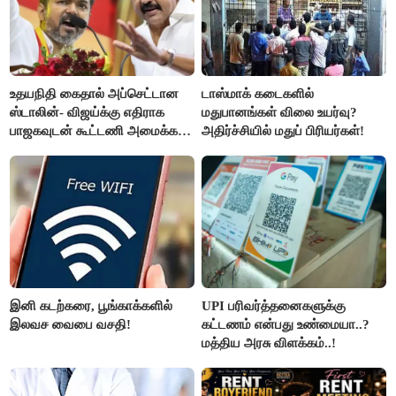
உதயநிதி கைதால் அப்செட்டான
டாஸ்மாக் கடைகளில்
ஸ்டாலின்- விஜய்க்கு எதிராக
மதுபானங்கள் விலை உயர்வு?
பாஜகவுடன் கூட்டணி அமைக்க
அதிர்ச்சியில் மதுப் பிரியர்கள்!
திட்டம்
இனி கடற்கரை, பூங்காக்களில்
UPI பரிவர்த்தனைகளுக்கு
இலவச வைபை வசதி!
கட்டணம் என்பது உண்மையா..?
மத்திய அரசு விளக்கம்..!