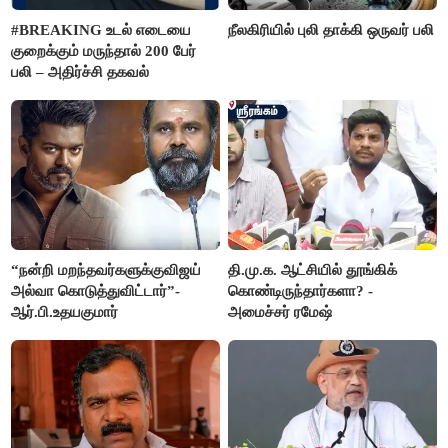
#BREAKING உடல் எடையை
நீலகிரியில் புலி தாக்கி ஒருவர் பலி
குறைக்கும் மருந்தால் 200 பேர்
பலி – அதிர்ச்சி தகவல்
“நன்றி மறந்தவர்களுக்குவிஜய்
தி.மு.க. ஆட்சியில் தூங்கிக்
அல்வா கொடுத்துவிட்டார்”-
கொண்டிருந்தார்களா? -
ஆர்.பி.உதயகுமார்
அமைச்சர் ரமேஷ்