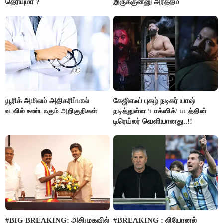
தெரியுமா ?
இருக்குன்னு அர்த்தம்
யூரிக் அமிலம் அதிகரிப்பால்
கேஜிஎஃப் புகழ் நடிகர் யாஷ்
உடலில் உண்டாகும் அறிகுறிகள்
நடித்துள்ள 'டாக்‌ஸிக்' படத்தின்
டிரெய்லர் வெளியானது..!!
#BIG BREAKING: அதிமுகவில்
#BREAKING : லியோனல்