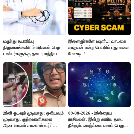
மருந்து தயாரிப்பு
இளைஞர்களே உஷார்..! வாடகை
நிறுவனங்களிடம் பரிசுகள் பெற
காதலன் என்ற பெயரில் புது வகை
டாக்டர்களுக்கு தடை; மத்திய
மோசடி..!
அரசு உத்தரவு..!
இனி ஓடவும் முடியாது; ஒளியவும்
09-08-2026 - இன்றைய
முடியாது; குற்றவாளிகளை
ராசிபலன்: இன்று காரிய தடை
அடையாளம் காண ஸ்மார்ட்
நீங்கும். வாழ்க்கை வளம் பெறும்.
கண்ணாடிகளை பயன்படுத்த
எதிரில் இருப்பவர்களை