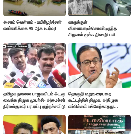
அசாம் வெள்ளம் - உயிரிழந்தோர்
காருக்குள்
எண்ணிக்கை 99 ஆக உயர்வு!
விளையாடிக்கொண்டிருந்த
சிறுவன் மூச்சு திணறி பலி
தமிழக நலனை பாஜகவிடம் அடகு
தொகுதி மறுவரையறை
வைக்க திமுக முயற்சி- அமைச்சர்
கூட்டத்தில் திமுக, அதிமுக
நிர்மல்குமார் பரபரப்பு குற்றச்சாட்டு
எம்பிக்கள் பங்கேற்காதது
வருத்தமளிக்கிறது- ப.சிதம்பரம்