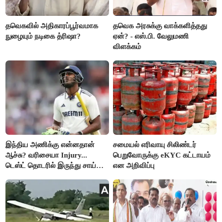
தவெகவில் அதிகாரப்பூர்வமாக
தவெக அரசுக்கு வாக்களித்தது
நுழையும் நடிகை த்ரிஷா?
ஏன்? - எஸ்.பி. வேலுமணி
விளக்கம்
இந்திய அணிக்கு என்னதான்
சமையல் எரிவாயு சிலிண்டர்
ஆச்சு? வரிசையா Injury...
பெறுவோருக்கு eKYC கட்டாயம்
டெஸ்ட் தொடரில் இருந்து சாய்
என அறிவிப்பு
சுதர்சனும் விலகல்