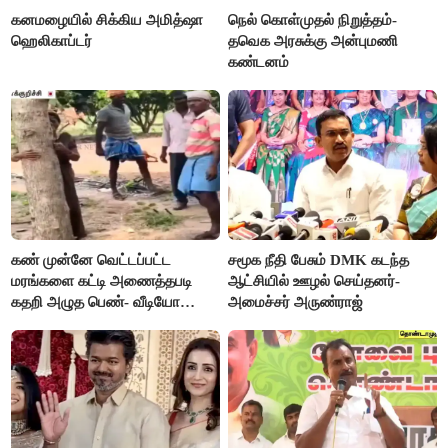
கனமழையில் சிக்கிய அமித்ஷா
நெல் கொள்முதல் நிறுத்தம்-
ஹெலிகாப்டர்
தவெக அரசுக்கு அன்புமணி
கண்டனம்
கண் முன்னே வெட்டப்பட்ட
சமூக நீதி பேசும் DMK கடந்த
மரங்களை கட்டி அணைத்தபடி
ஆட்சியில் ஊழல் செய்தனர்-
கதறி அழுத பெண்- வீடியோ
அமைச்சர் அருண்ராஜ்
வைரல்