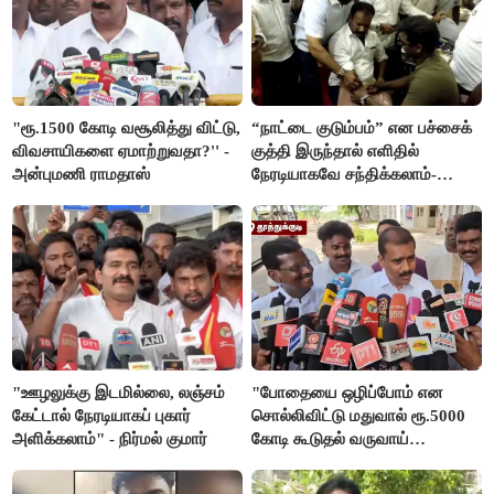
"ரூ.1500 கோடி வசூலித்து விட்டு,
“நாட்டை குடும்பம்” என பச்சைக்
விவசாயிகளை ஏமாற்றுவதா?'' -
குத்தி இருந்தால் எளிதில்
அன்புமணி ராமதாஸ்
நேரடியாகவே சந்திக்கலாம்-
சரத்குமார்
"ஊழலுக்கு இடமில்லை, லஞ்சம்
"போதையை ஒழிப்போம் என
கேட்டால் நேரடியாகப் புகார்
சொல்லிவிட்டு மதுவால் ரூ.5000
அளிக்கலாம்" - நிர்மல் குமார்
கோடி கூடுதல் வருவாய்
கிடைக்கும்னு சொல்றாங்க”-
மார்க்கண்டேயன்