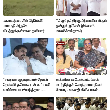
மகாராஷ்டிராவில் அதிர்ச்சி!
"அழுத்தத்திற்கு அடிபணிய விஜய்
பாராமதி அருகே
ஒன்றும் இபிஎஸ் இல்லை"-
விபத்துக்குள்ளான தனியார்
மாணிக்கம்தாகூர்
பயிற்சி விமானம்
“தவறான முடிவுகளால் தொடர்
கன்னிகா பரமேஸ்வரியம்மன்
தோல்வி! தவெகவுடன் கூட்டணி
மடத்திற்குச் சொந்தமான நிலம்
வாய்ப்பை பயன்படுத்தல” -
மோசடி- வானதி சீனிவாசன்
இபிஎஸ் மீது சரமாரி குற்றச்சாட்டு
கண்டனம்