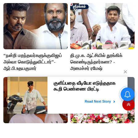
“நன்றி மறந்தவர்களுக்குவிஜய்
தி.மு.க. ஆட்சியில் தூங்கிக்
அல்வா கொடுத்துவிட்டார்”-
கொண்டிருந்தார்களா? -
ஆர்.பி.உதயகுமார்
அமைச்சர் ரமேஷ்
இந்திய அணிக்கு என்னதான்
ஆச்சு? வரிசையா Injury...
டெஸ்ட் தொடரில் இருந்து சாய்
சுதர்சனும் விலகல்
50% தொகுதி உயர்வு என ஆசை
“தோளோடு தோள் நிற்போம்”-
காட்டி... - மாணிக்கம் தாகூர்
அமித்ஷா