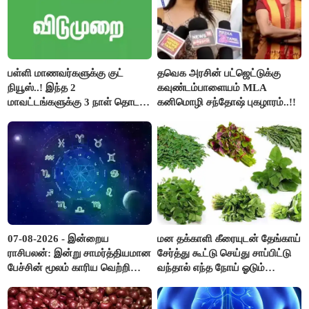
பள்ளி மாணவர்களுக்கு குட்
தவெக அரசின் பட்ஜெட்டுக்கு
நியூஸ்..! இந்த 2
கவுண்டம்பாளையம் MLA
மாவட்டங்களுக்கு 3 நாள் தொடர்
கனிமொழி சந்தோஷ் புகழாரம்..!!
விடுமுறை..!
07-08-2026 - இன்றைய
மன தக்காளி கீரையுடன் தேங்காய்
ராசிபலன்: இன்று சாமர்த்தியமான
சேர்த்து கூட்டு செய்து சாப்பிட்டு
பேச்சின் மூலம் காரிய வெற்றி
வந்தால் எந்த நோய் ஓடும்
உண்டாகும். அடுத்தவரை நம்பி
தெரியுமா ?
பொறுப்புகளை ஒப்படைப்பதில்