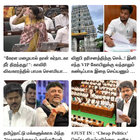
"கேரள மழையால் தான் கர்நாடகா
விஐபி தரிசனத்திற்கு செக்..! இனி
நீர் திறந்தது!": காவிரி
எந்த VIP கோயிலுக்கு வந்தாலும்
விவகாரத்தில் பாமக சௌமியா
கண்டிப்பாக இதை செய்யணும் -
அன்புமணி சாடல்!
அமைச்சர் ரமேஷ்..!
தமிழ்நாட்டு மக்களுக்காக அந்த
#JUST IN : ‘Cheap Politics’
அவமானத்தையும் தாங்குவேன்..
செய்ய விரும்பவில்லை. துளிகூட