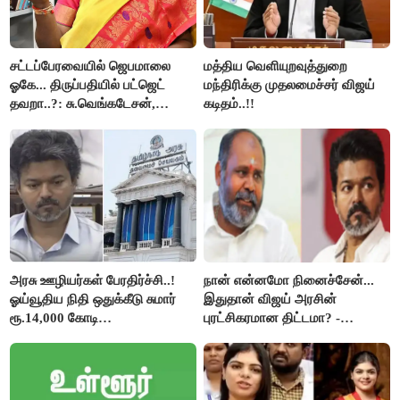
சட்டப்பேரவையில் ஜெபமாலை
மத்திய வெளியுறவுத்துறை
ஓகே... திருப்பதியில் பட்ஜெட்
மந்திரிக்கு முதலமைச்சர் விஜய்
தவறா..?: சு.வெங்கடேசன்,
கடிதம்..!!
திருமாவளவனுக்கு தமிழிசை
கேள்வி..!
அரசு ஊழியர்கள் பேரதிர்ச்சி..!
நான் என்னமோ நினைச்சேன்...
ஓய்வூதிய நிதி ஒதுக்கீடு சுமார்
இதுதான் விஜய் அரசின்
ரூ.14,000 கோடி
புரட்சிகரமான திட்டமா? -
குறைக்கப்பட்டுள்ளது..!
ஆர்.பி.உதயகுமார்..!