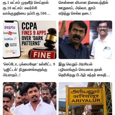
ரூ.1 லட்சம் முதலீடு செய்தால்
சென்னை விமான நிலையத்தில்
ரூ.10 லட்சம்: கவர்ச்சி
ஊறுகாய், அல்வா, ஜாம்
வாக்குறுதியை நம்பி ரூ.500
எடுத்து செல்ல தடை!
கோடியை இழந்த திருப்பூர்
மக்கள்!
'செப்டோ, புக்மைஷோ' உள்ளிட்ட 9
இது வெறும் அரசியல்
'டிஜிட்டல்' நிறுவனங்களுக்கு
பழிவாங்கும் செயலாக தான்
அபராதம்..!
தெரிகிறது பி.ஆர் சுந்தர் கைதிற்கு
சீமான் கடும் கண்டனம்..!