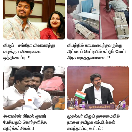
விஜய் - சங்கீதா விவாகரத்து
விபத்தில் காயமடைந்தவருக்கு
வழக்கு : விசாரணை
அட்டைப் பெட்டியில் கட்டுப் போட்ட
ஒத்திவைப்பு..!!
அரசு மருத்துவமனை..!!
அமைச்சர் நிர்மல் குமார்
முதல்வர் விஜய் தலைமையில்
பேசியதும் கொந்தளித்த
நாளை தமிழக எம்.பி.க்கள்
எதிர்க்கட்சிகள்..!
கலந்தாய்வு கூட்டம்!