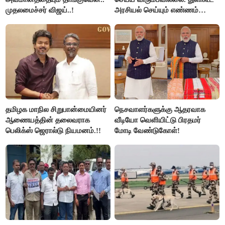
முதலமைச்சர் விஜய்..!
அரசியல் செய்யும் எண்ணம்
இல்லை - உதயநிதிக்கு முதல்வர்
விஜய் பதில்!
தமிழக மாநில சிறுபான்மையினர்
நெசவாளர்களுக்கு ஆதரவாக
ஆணையத்தின் தலைவராக
வீடியோ வெளியிட்டு பிரதமர்
பெலிக்ஸ் ஜெரால்டு நியமனம்.!!
மோடி வேண்டுகோள்!