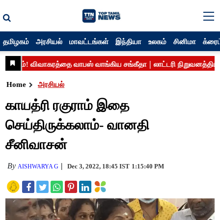
தமிழகம்
அரசியல்
மாவட்டங்கள்
இந்தியா
உலகம்
சினிமா
க்ரைம
Home
அரசியல்
காயத்ரி ரகுராம் இதை
செய்திருக்கலாம்- வானதி
சீனிவாசன்
By
Dec 3, 2022, 18:45 IST
1:15:40 PM
AISHWARYA G