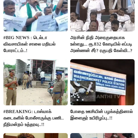
#BIG NEWS : டெல்டா
அரசின் நிதி அரைகுறையாக
விவசாயிகள் சாலை மறியல்
உள்ளது... ரூ.832 கோடியில் எப்படி
போராட்டம்..!
அண்ணன் சீர்? ரகுபதி கேள்வி..?
#BREAKING: டாஸ்மாக்
போதை ஊசியின் பழக்கத்தினால்
கடைகளில் போலீசாருக்கு பணி..
இளைஞர் உயிரிழப்பு..!!
நீதிமன்றம் உத்தரவு..!!