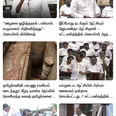
“ஊழலை ஒழித்ததால் டாஸ்மாக்
இப்போது நடக்கும் ஆட்சியும்
வருமானம் அதிகரித்தது”-
ஜெயலலிதா ஆட்சிதான் –
அமைச்சர் விக்னேஷ்
சட்டமன்றத்தில் அமைச்சர் ஆதவ்
அர்ஜுனா அதிரடி பேச்சு!
தமிழர்களின் மரபணு ரகசியம்
யாருடைய ஆட்சியில் அம்மா
உடைந்தது! கீழடி டிஎன்ஏ ஆய்வில்
உணவகம் நன்றாக
வெளிவந்த உலகத் தமிழர்களை
செயல்பட்டது..? சட்டமன்றத்தில்
மெய்சிலிர்க்க வைக்கும் உண்மை!
நடந்த காரசார விவாதம்..!