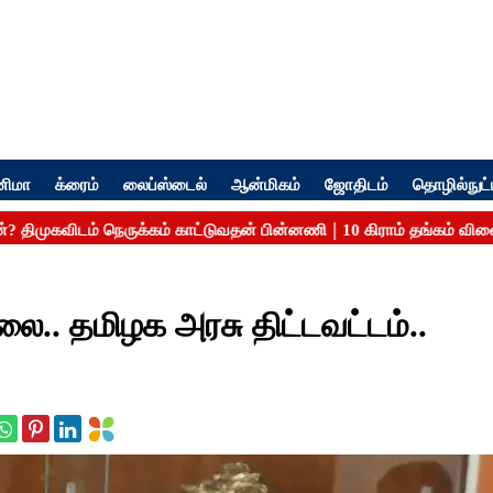
னிமா
க்ரைம்
லைப்ஸ்டைல்
ஆன்மிகம்
ஜோதிடம்
தொழில்நுட்
லை.. தமிழக அரசு திட்டவட்டம்..