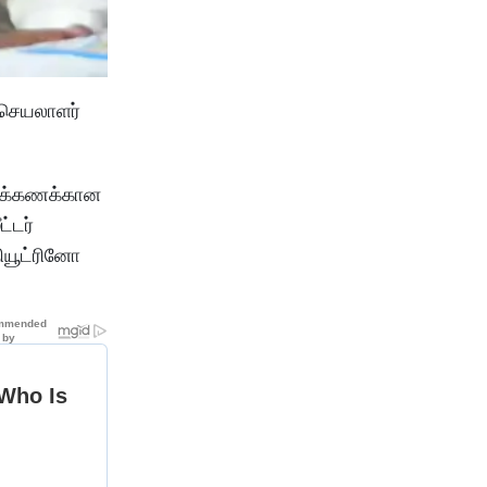
்செயலாளர்
யிரக்கணக்கான
்டர்
நியூட்ரினோ