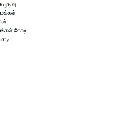
 முடிவு
ுமக்கள்
ின்
னங்கள் கோடி
மோடி