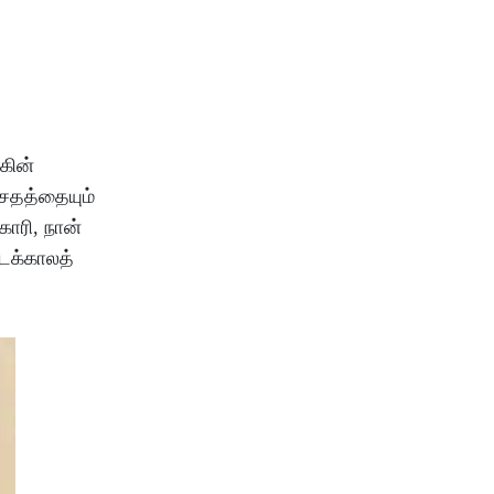
கின்
சேதத்தையும்
ோரி, நான்
டைக்காலத்