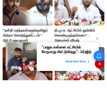
“நன்றி மறந்தவர்களுக்குவிஜய்
தி.மு.க. ஆட்சியில் தூங்கிக்
அல்வா கொடுத்துவிட்டார்”-
கொண்டிருந்தார்களா? -
ஆர்.பி.உதயகுமார்
அமைச்சர் ரமேஷ்
இந்திய அணிக்கு என்னதான்
ஆச்சு? வரிசையா Injury...
டெஸ்ட் தொடரில் இருந்து சாய்
சுதர்சனும் விலகல்
50% தொகுதி உயர்வு என ஆசை
“தோளோடு தோள் நிற்போம்”-
காட்டி... - மாணிக்கம் தாகூர்
அமித்ஷா