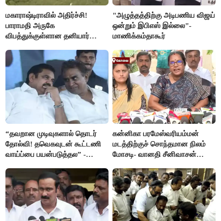
மகாராஷ்டிராவில் அதிர்ச்சி!
"அழுத்தத்திற்கு அடிபணிய விஜய்
பாராமதி அருகே
ஒன்றும் இபிஎஸ் இல்லை"-
விபத்துக்குள்ளான தனியார்
மாணிக்கம்தாகூர்
பயிற்சி விமானம்
“தவறான முடிவுகளால் தொடர்
கன்னிகா பரமேஸ்வரியம்மன்
தோல்வி! தவெகவுடன் கூட்டணி
மடத்திற்குச் சொந்தமான நிலம்
வாய்ப்பை பயன்படுத்தல” -
மோசடி- வானதி சீனிவாசன்
இபிஎஸ் மீது சரமாரி குற்றச்சாட்டு
கண்டனம்