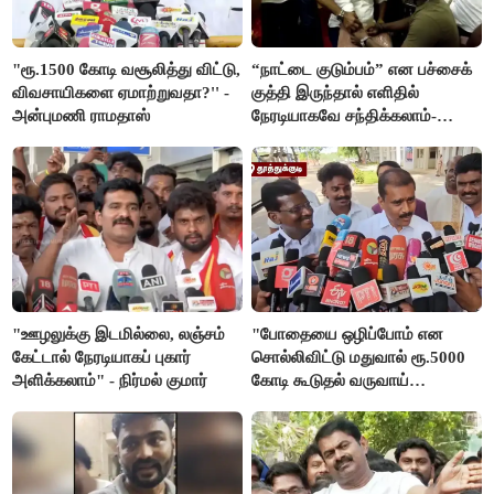
"ரூ.1500 கோடி வசூலித்து விட்டு,
“நாட்டை குடும்பம்” என பச்சைக்
விவசாயிகளை ஏமாற்றுவதா?'' -
குத்தி இருந்தால் எளிதில்
அன்புமணி ராமதாஸ்
நேரடியாகவே சந்திக்கலாம்-
சரத்குமார்
"ஊழலுக்கு இடமில்லை, லஞ்சம்
"போதையை ஒழிப்போம் என
கேட்டால் நேரடியாகப் புகார்
சொல்லிவிட்டு மதுவால் ரூ.5000
அளிக்கலாம்" - நிர்மல் குமார்
கோடி கூடுதல் வருவாய்
கிடைக்கும்னு சொல்றாங்க”-
மார்க்கண்டேயன்