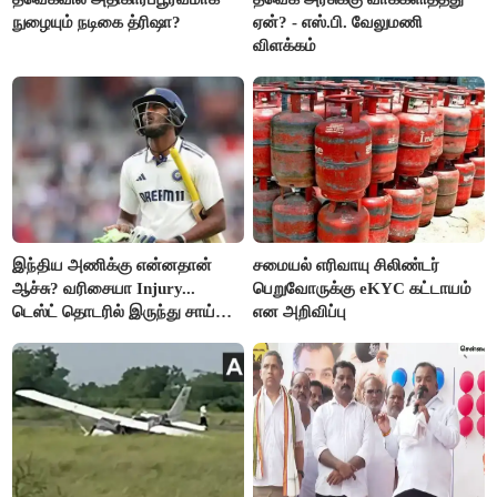
நுழையும் நடிகை த்ரிஷா?
ஏன்? - எஸ்.பி. வேலுமணி
விளக்கம்
இந்திய அணிக்கு என்னதான்
சமையல் எரிவாயு சிலிண்டர்
ஆச்சு? வரிசையா Injury...
பெறுவோருக்கு eKYC கட்டாயம்
டெஸ்ட் தொடரில் இருந்து சாய்
என அறிவிப்பு
சுதர்சனும் விலகல்