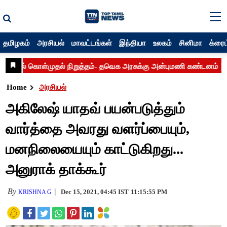
தமிழகம்
அரசியல்
மாவட்டங்கள்
இந்தியா
உலகம்
சினிமா
க்ரைம
Home
அரசியல்
அகிலேஷ் யாதவ் பயன்படுத்தும்
வார்த்தை அவரது வளர்ப்பையும்,
மனநிலையையும் காட்டுகிறது...
அனுராக் தாக்கூர்
By
Dec 15, 2021, 04:45 IST
11:15:55 PM
KRISHNA G