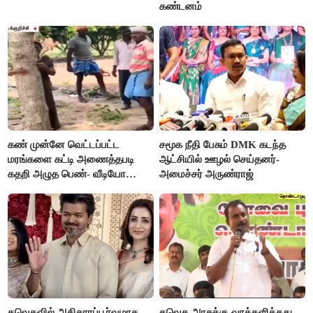
கண்டனம்
கண் முன்னே வெட்டப்பட்ட
சமூக நீதி பேசும் DMK கடந்த
மரங்களை கட்டி அணைத்தபடி
ஆட்சியில் ஊழல் செய்தனர்-
கதறி அழுத பெண்- வீடியோ
அமைச்சர் அருண்ராஜ்
வைரல்
தவெகவில் அதிகாரப்பூர்வமாக
தவெக அரசுக்கு வாக்களித்தது