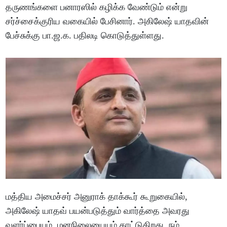
தருணங்களை பனாரஸில் கழிக்க வேண்டும் என்று
சர்ச்சைக்குரிய வகையில் பேசினார். அகிலேஷ் யாதவின்
பேச்சுக்கு பா.ஜ.க. பதிலடி கொடுத்துள்ளது.
மத்திய அமைச்சர் அனுராக் தாக்கூர் கூறுகையில்,
அகிலேஷ் யாதவ் பயன்படுத்தும் வார்த்தை அவரது
வளர்ப்பையும், மனநிலையையும் காட்டுகிறது. நம்