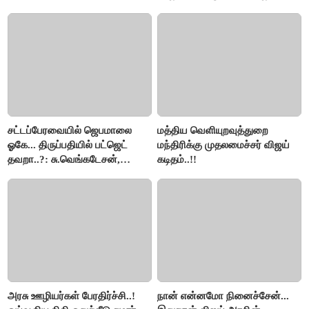
செல்ல தடை..!
சட்டப்பேரவையில் ஜெபமாலை
மத்திய வெளியுறவுத்துறை
ஓகே... திருப்பதியில் பட்ஜெட்
மந்திரிக்கு முதலமைச்சர் விஜய்
தவறா..?: சு.வெங்கடேசன்,
கடிதம்..!!
திருமாவளவனுக்கு தமிழிசை
கேள்வி..!
அரசு ஊழியர்கள் பேரதிர்ச்சி..!
நான் என்னமோ நினைச்சேன்...