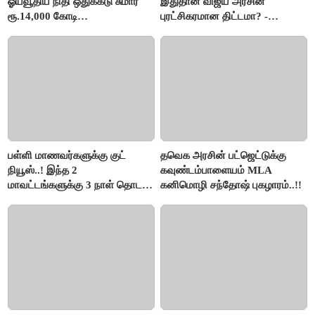
ஓய்வூதிய நிதி ஒதுக்கீடு சுமார்
இதுதான் விஜய் அரசின்
ரூ.14,000 கோடி
புரட்சிகரமான திட்டமா? -
குறைக்கப்பட்டுள்ளது..!
ஆர்.பி.உதயகுமார்..!
பள்ளி மாணவர்களுக்கு குட்
தவெக அரசின் பட்ஜெட்டுக்கு
நியூஸ்..! இந்த 2
கவுண்டம்பாளையம் MLA
மாவட்டங்களுக்கு 3 நாள் தொடர்
கனிமொழி சந்தோஷ் புகழாரம்..!!
விடுமுறை..!