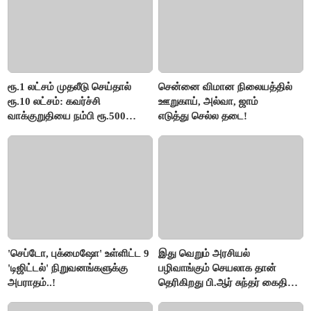
ரூ.1 லட்சம் முதலீடு செய்தால்
சென்னை விமான நிலையத்தில்
ரூ.10 லட்சம்: கவர்ச்சி
ஊறுகாய், அல்வா, ஜாம்
வாக்குறுதியை நம்பி ரூ.500
எடுத்து செல்ல தடை!
கோடியை இழந்த திருப்பூர்
மக்கள்!
'செப்டோ, புக்மைஷோ' உள்ளிட்ட 9
இது வெறும் அரசியல்
'டிஜிட்டல்' நிறுவனங்களுக்கு
பழிவாங்கும் செயலாக தான்
அபராதம்..!
தெரிகிறது பி.ஆர் சுந்தர் கைதிற்கு
சீமான் கடும் கண்டனம்..!