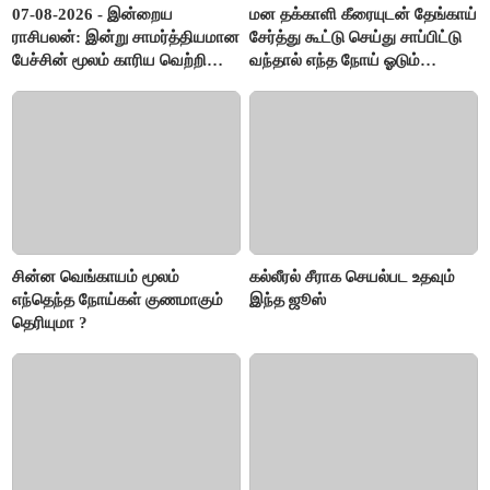
07-08-2026 - இன்றைய
மன தக்காளி கீரையுடன் தேங்காய்
ராசிபலன்: இன்று சாமர்த்தியமான
சேர்த்து கூட்டு செய்து சாப்பிட்டு
பேச்சின் மூலம் காரிய வெற்றி
வந்தால் எந்த நோய் ஓடும்
உண்டாகும். அடுத்தவரை நம்பி
தெரியுமா ?
பொறுப்புகளை ஒப்படைப்பதில்
கவனம் தேவை..!
சின்ன வெங்காயம் மூலம்
கல்லீரல் சீராக செயல்பட உதவும்
எந்தெந்த நோய்கள் குணமாகும்
இந்த ஜூஸ்
தெரியுமா ?