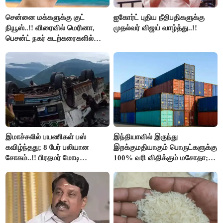
சென்னை மக்களுக்கு குட்
ஐகோர்ட் புதிய நீதிபதிகளுக்கு
நியூஸ்..!! விரைவில் மெரினா,
முதல்வர் விஜய் வாழ்த்து..!!
பெசன்ட் நகர் கடற்கரைகளில்
இலவச Wi-Fi வசதி..!!
இமாச்சலில் பயணிகள் பஸ்
இந்தியாவில் இருந்து
கவிழ்ந்தது; 8 பேர் பலியான
இறக்குமதியாகும் பொருட்களுக்கு
சோகம்..!! பிரதமர் மோடி
100% வரி விதிக்கும் மசோதா;
இரங்கல்..!!
அமெரிக்கா நிறைவேற்றம்..!!