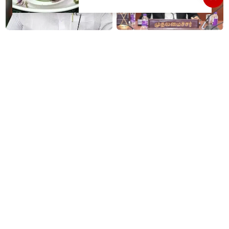
தமிழகத்திற்கு முதலிடமும்
#JUST IN : விஜய் தலைமையில்
அரசியலுக்கு அடுத்த இடமும்
நடைபெறும் எம்பிக்கள் கூட்டம் -
அளிப்பவர்கள் அனைத்துக்கட்சி
திமுக, அதிமுக,தேமுதிக மநீம
கூட்டத்தில் நிச்சயம்
புறக்கணிப்பு..!
பங்கேற்பார்கள் - மாணிக்கம்
தாகூர்..!!
இனி தங்கம் வாங்குவது
மது பிரியர்களுக்கு அடுத்த
கொஞ்சம் கஷ்டம் தான்...4
ஷாக்..! மது பாட்டிலுக்கு ரூ.20
நாட்களில் ரூ.6,120 உயர்வு..!
உயர்கிறது..!