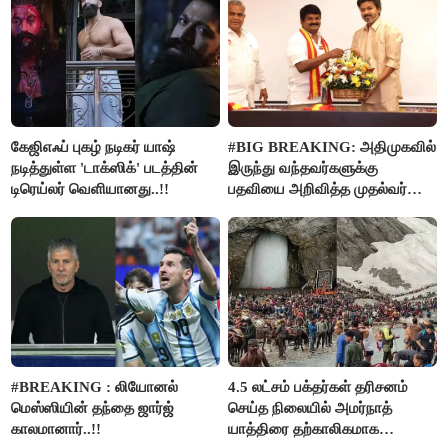
கேஜிஎஃப் புகழ் நடிகர் யாஷ்
#BIG BREAKING: அதிமுகவில்
நடித்துள்ள 'டாக்‌ஸிக்' படத்தின்
இருந்து வந்தவர்களுக்கு
டிரெய்லர் வெளியானது..!!
பதவியை அறிவித்த முதல்வர்
விஜய்..!!
#BREAKING : லியோனல்
4.5 லட்சம் பக்தர்கள் தரிசனம்
மெஸ்ஸியின் தந்தை ஜார்ஜ்
செய்த நிலையில் அமர்நாத்
காலமானார்..!!
யாத்திரை தற்காலிகமாக