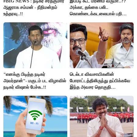
#BIG NEWS : நடிகர் சரத்குமார்
இப்படி கூட மரணம் வருமா..??
ஆஜராக சம்மன் - நீதிமன்றம்
அக்கா, தங்கை பலி..
உத்தரவு..!!
கொண்டைக்கடலையால் பறிபோன
உயிர்கள்..!!
"எனக்கு பிடித்த நடிகர்
டெல்டா விவசாயிகளின்
அவர்தான்"- மகுடம் பட விழாவில்
போராட்டத்திலிருந்து தப்பிக்கவே
நடிகர் விஷால் பேச்சு..!!
இந்த அவசர தொகுதி
மறுவரையறை நாடகத்தை
அரங்கேற்றுகிறார் முதலமைச்சர் -
திமுக ஐடி விங்..!!