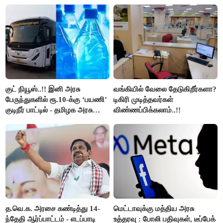
நிறுத்தம்..!!
குட் நியூஸ்..!! இனி அரசு
வங்கியில் வேலை தேடுகிறீர்களா?
பேருந்துகளில் ரூ.10-க்கு ‘பயணி’
டிகிரி முடித்தவர்கள்
குடிநீர் பாட்டில் - தமிழக அரசு
விண்ணப்பிக்கலாம்..!!
அறிவிப்பு..!!
த.வெ.க. அரசை கண்டித்து 14-
மெட்டாவுக்கு மத்திய அரசு
ந்தேதி ஆர்ப்பாட்டம் - எடப்பாடி
உத்தரவு : போலி பதிவுகள், டீப்பேக்