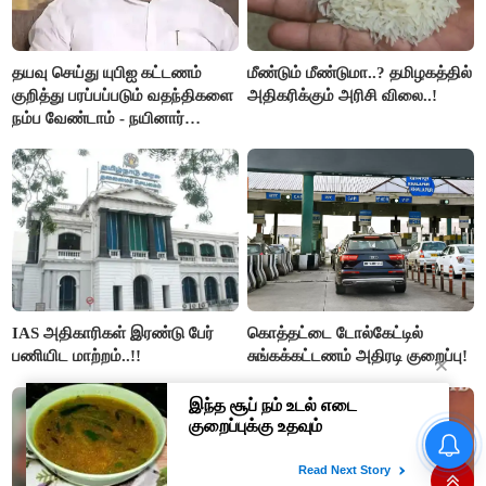
தயவு செய்து யுபிஐ கட்டணம்
மீண்டும் மீண்டுமா..? தமிழகத்தில்
குறித்து பரப்பப்படும் வதந்திகளை
அதிகரிக்கும் அரிசி விலை..!
நம்ப வேண்டாம் - நயினார்
நாகேந்திரன்..!!
IAS அதிகாரிகள் இரண்டு பேர்
கொத்தட்டை டோல்கேட்டில்
பணியிட மாற்றம்..!!
சுங்கக்கட்டணம் அதிரடி குறைப்பு!
தமிழக மக்களவை தொகுதிகள்
59 ஆக உயரும்: உத்தேச பட்டியல்
இதோ!