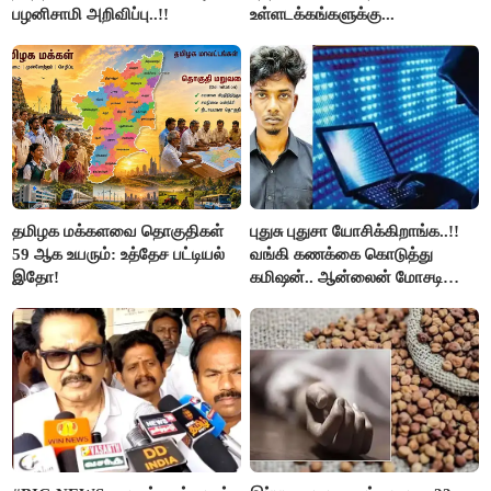
பழனிசாமி அறிவிப்பு..!!
உள்ளடக்கங்களுக்கு...
தமிழக மக்களவை தொகுதிகள்
புதுசு புதுசா யோசிக்கிறாங்க..!!
59 ஆக உயரும்: உத்தேச பட்டியல்
வங்கி கணக்கை கொடுத்து
இதோ!
கமிஷன்.. ஆன்லைன் மோசடி
கும்பலுக்கு உதவிய வாலிபர்
கைது..!!