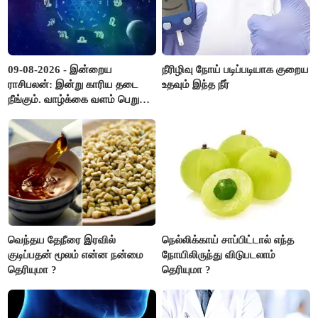
09-08-2026 - இன்றைய
நீரிழிவு நோய் படிப்படியாக குறைய
ராசிபலன்: இன்று காரிய தடை
உதவும் இந்த நீர்
நீங்கும். வாழ்க்கை வளம் பெறும்.
எதிரில் இருப்பவர்களை
எடைபோடுவது நல்லது..!
வெந்தய தேநீரை இரவில்
நெல்லிக்காய் சாப்பிட்டால் எந்த
குடிப்பதன் மூலம் என்ன நன்மை
நோயிலிருந்து விடுபடலாம்
தெரியுமா ?
தெரியுமா ?