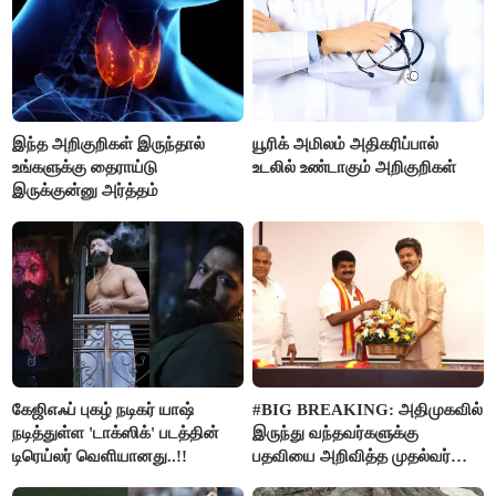
இந்த அறிகுறிகள் இருந்தால்
யூரிக் அமிலம் அதிகரிப்பால்
உங்களுக்கு தைராய்டு
உடலில் உண்டாகும் அறிகுறிகள்
இருக்குன்னு அர்த்தம்
கேஜிஎஃப் புகழ் நடிகர் யாஷ்
#BIG BREAKING: அதிமுகவில்
நடித்துள்ள 'டாக்‌ஸிக்' படத்தின்
இருந்து வந்தவர்களுக்கு
டிரெய்லர் வெளியானது..!!
பதவியை அறிவித்த முதல்வர்
விஜய்..!!