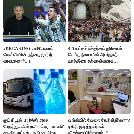
#BREAKING : லியோனல்
4.5 லட்சம் பக்தர்கள் தரிசனம்
மெஸ்ஸியின் தந்தை ஜார்ஜ்
செய்த நிலையில் அமர்நாத்
காலமானார்..!!
யாத்திரை தற்காலிகமாக
நிறுத்தம்..!!
குட் நியூஸ்..!! இனி அரசு
வங்கியில் வேலை தேடுகிறீர்களா?
பேருந்துகளில் ரூ.10-க்கு ‘பயணி’
டிகிரி முடித்தவர்கள்
குடிநீர் பாட்டில் - தமிழக அரசு
விண்ணப்பிக்கலாம்..!!