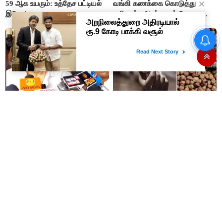
59 ஆக உயரும்: உத்தேச பட்டியல்
வங்கி கணக்கை கொடுத்து
இதோ!
கமிஷன்.. ஆன்லைன் மோசடி
கும்பலுக்கு உதவிய வாலிபர்
கைது..!!
UPI பரிவர்த்தனைகளுக்கு
கட்டணம் என்பது உண்மையா..?
மத்திய அரசு விளக்கம்..!
#BIG NEWS : நடிகர் சரத்குமார்
இப்படி கூட மரணம் வருமா..??
ஆஜராக சம்மன் - நீதிமன்றம்
அக்கா, தங்கை பலி..
உத்தரவு..!!
கொண்டைக்கடலையால் பறிபோன
உயிர்கள்..!!