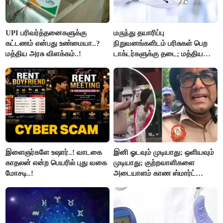
UPI பரிவர்த்தனைகளுக்கு
மருந்து தயாரிப்பு
கட்டணம் என்பது உண்மையா..?
நிறுவனங்களிடம் பரிசுகள் பெற
மத்திய அரசு விளக்கம்..!
டாக்டர்களுக்கு தடை; மத்திய
அரசு உத்தரவு..!
இளைஞர்களே உஷார்..! வாடகை
இனி ஓடவும் முடியாது; ஒளியவும்
காதலன் என்ற பெயரில் புது வகை
முடியாது; குற்றவாளிகளை
மோசடி..!
அடையாளம் காண ஸ்மார்ட்
கண்ணாடிகளை பயன்படுத்த
போலீசார் முடிவு..!