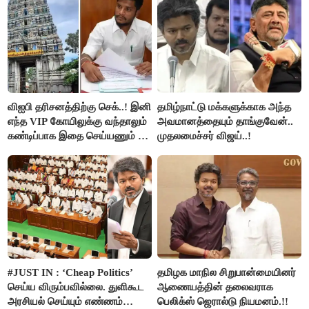
விஐபி தரிசனத்திற்கு செக்..! இனி
தமிழ்நாட்டு மக்களுக்காக அந்த
எந்த VIP கோயிலுக்கு வந்தாலும்
அவமானத்தையும் தாங்குவேன்..
கண்டிப்பாக இதை செய்யணும் -
முதலமைச்சர் விஜய்..!
அமைச்சர் ரமேஷ்..!
#JUST IN : ‘Cheap Politics’
தமிழக மாநில சிறுபான்மையினர்
செய்ய விரும்பவில்லை. துளிகூட
ஆணையத்தின் தலைவராக
அரசியல் செய்யும் எண்ணம்
பெலிக்ஸ் ஜெரால்டு நியமனம்.!!