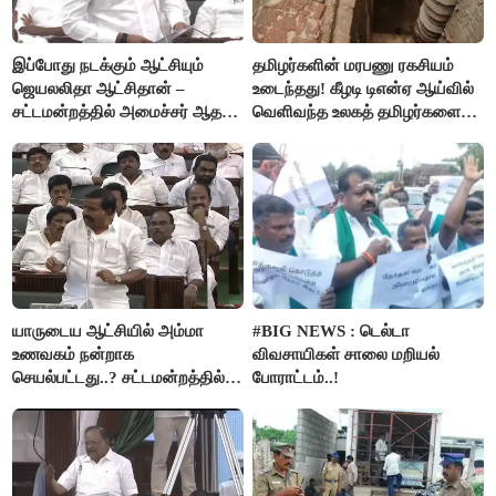
இப்போது நடக்கும் ஆட்சியும்
தமிழர்களின் மரபணு ரகசியம்
ஜெயலலிதா ஆட்சிதான் –
உடைந்தது! கீழடி டிஎன்ஏ ஆய்வில்
சட்டமன்றத்தில் அமைச்சர் ஆதவ்
வெளிவந்த உலகத் தமிழர்களை
அர்ஜுனா அதிரடி பேச்சு!
மெய்சிலிர்க்க வைக்கும் உண்மை!
யாருடைய ஆட்சியில் அம்மா
#BIG NEWS : டெல்டா
உணவகம் நன்றாக
விவசாயிகள் சாலை மறியல்
செயல்பட்டது..? சட்டமன்றத்தில்
போராட்டம்..!
நடந்த காரசார விவாதம்..!