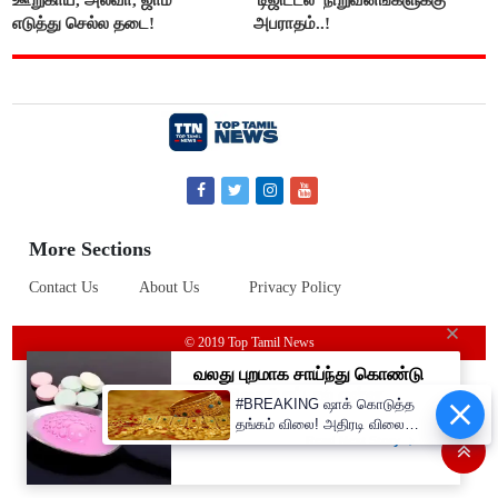
ஊறுகாய், அல்வா, ஜாம்
'டிஜிட்டல்' நிறுவனங்களுக்கு
எடுத்து செல்ல தடை!
அபராதம்..!
More Sections
Contact Us
About Us
Privacy Policy
© 2019 Top Tamil News
#BREAKING ஷாக் கொடுத்த
தங்கம் விலை! அதிரடி விலை
உயர்வு