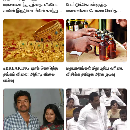
மரணமடைந்த தந்தை- வீடியோ
போட்டுக்கொண்டிருந்த
காலில் இறுதிச்சடங்கில் கலந்து
மனைவியை கொலை செய்த
கொண்ட மகள்கள்
கணவர்!
#BREAKING ஷாக் கொடுத்த
மதுபானங்கள் மீது புதிய வரியை
தங்கம் விலை! அதிரடி விலை
விதிக்க தமிழக அரசு முடிவு
உயர்வு