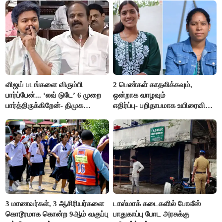
விஜய் படங்களை விரும்பி
2 பெண்கள் காதலிக்கவும்,
பார்ப்பேன்... ‘லவ் டுடே’ 6 முறை
ஒன்றாக வாழவும்
பார்த்திருக்கிறேன்- திமுக
எதிர்ப்பு- பறிதாபமாக உயிரைவிட்ட
எம்.எல்.ஏ.நெகிழ்ச்சி
ஜோடி
3 மாணவர்கள், 3 ஆசிரியர்களை
டாஸ்மாக் கடைகளில் போலீஸ்
கொடூரமாக கொன்ற 9ஆம் வகுப்பு
பாதுகாப்பு போட அரசுக்கு