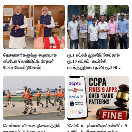
இல்லை - உதயநிதிக்கு முதல்வர்
விஜய் பதில்!
நெசவாளர்களுக்கு ஆதரவாக
ரூ.1 லட்சம் முதலீடு செய்தால்
வீடியோ வெளியிட்டு பிரதமர்
ரூ.10 லட்சம்: கவர்ச்சி
மோடி வேண்டுகோள்!
வாக்குறுதியை நம்பி ரூ.500
கோடியை இழந்த திருப்பூர்
மக்கள்!
சென்னை விமான நிலையத்தில்
'செப்டோ, புக்மைஷோ' உள்ளிட்ட 9