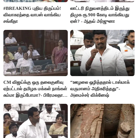
#BREAKING புதிய திருப்பம்!
லாட்டரி நிறுவனத்திடம் இருந்து
விவாகரத்தை வாபஸ் வாங்கிய
திமுக ரூ.900 கோடி வாங்கியது
சங்கீதா
ஏன்? - ஆதவ் அர்ஜுனா
CM விஜய்க்கு ஒரு தலைகுனிவு
“ஊழலை ஒழித்ததால் டாஸ்மாக்
ஏற்பட்டால் தமிழக மக்கள் நாங்கள்
வருமானம் அதிகரித்தது”-
சும்மா இருப்போமா?- பிரேமலதா
அமைச்சர் விக்னேஷ்
விஜயகாந்த்