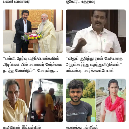
பள்ளி மாணவர்
ஐகோர்ட் உத்தரவு
“பள்ளி தேர்வு மதிப்பெண்களின்
“விஜய் குறித்து நான் பேசியதை
அடிப்படையில் மாணவர் சேர்க்கை
அருள்கூர்ந்து மறந்துவிடுங்கள்”-
நடத்த வேண்டும்”- மோடிக்கு
எம்.எல்.ஏ. மார்க்கண்டேயன்
விஜய் கடிதம்
முதியோர் இல்லத்தில்
சமைக்காமல் ரீல்ஸ்