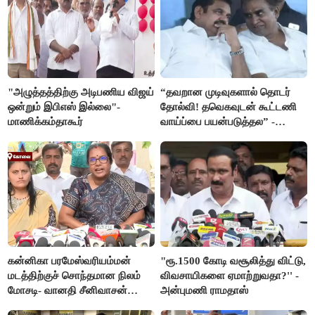
"அழுத்தத்திற்கு அடிபணிய விஜய்
“தவறான முடிவுகளால் தொடர்
ஒன்றும் இபிஎஸ் இல்லை"-
தோல்வி! தவெகவுடன் கூட்டணி
மாணிக்கம்தாகூர்
வாய்ப்பை பயன்படுத்தல” -
இபிஎஸ் மீது சரமாரி குற்றச்சாட்டு
கன்னிகா பரமேஸ்வரியம்மன்
"ரூ.1500 கோடி வசூலித்து விட்டு,
மடத்திற்குச் சொந்தமான நிலம்
விவசாயிகளை ஏமாற்றுவதா?'' -
மோசடி- வானதி சீனிவாசன்
அன்புமணி ராமதாஸ்
கண்டனம்