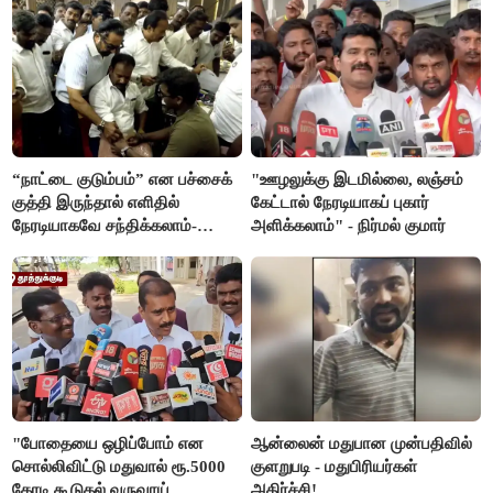
“நாட்டை குடும்பம்” என பச்சைக்
"ஊழலுக்கு இடமில்லை, லஞ்சம்
குத்தி இருந்தால் எளிதில்
கேட்டால் நேரடியாகப் புகார்
நேரடியாகவே சந்திக்கலாம்-
அளிக்கலாம்" - நிர்மல் குமார்
சரத்குமார்
"போதையை ஒழிப்போம் என
ஆன்லைன் மதுபான முன்பதிவில்
சொல்லிவிட்டு மதுவால் ரூ.5000
குளறுபடி - மதுபிரியர்கள்
கோடி கூடுதல் வருவாய்
அதிர்ச்சி!