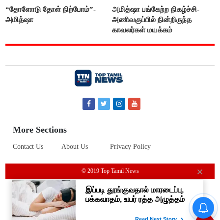
“தோளோடு தோள் நிற்போம்”-
அமித்ஷா பங்கேற்ற நிகழ்ச்சி-
அமித்ஷா
அணிவகுப்பில் நின்றிருந்த
காவலர்கள் மயக்கம்
More Sections
Contact Us
About Us
Privacy Policy
© 2019 Top Tamil News
கண் முன்னே வெட்டப்பட்ட
மரங்களை கட்டி அணைத்தபடி