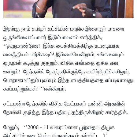
இதற்கு நாம் தமிழர் கட்சியின் மாநில இளைஞர் பாசறை
ஒருங்கிணைப்பாளர் இடும்பாவனம் கார்த்திக்,
‘’திருமாண்ணே! இந்த பைத்தியத்திற்கு உடனடியாக
வைத்தியம் பார்க்கவும்! இல்லையென்றால், உங்களையும்
ஒருநாள் கடித்து குதறும். விசிக என்பதை ஓசிக என
உளறும்! தேர்தலில் தோற்றதிலிருந்தே வயிற்றெரிச்சலிலும்,
பொறாமையிலும் புலம்பும் இந்த பைத்தியத்தை எப்படியாவது
காப்பாற்றுங்கள்! ’’என்கிறார்.
சட்டமன்ற தேர்தலில் விசிக வேட்பாளர் வன்னி அரசுவின்
தோல்வி குறித்து இந்த பதிலடி தந்திருக்கிறார் கார்த்திக்.
மேலும், ‘’2006 - 11 வரையிலான முந்தைய திமுக
ஆட்சியில் நடைபெற்ற திருமங்கலம் உள்ளிட்ட 11