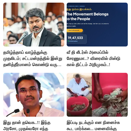
சக்ரவர்த்தி..?
தமிழ்த்தாய் வாழ்த்துக்கு
வீ தி லீடர்ஸ் அமைப்பில்
முதலிடம்; சட்டமன்றத்தில் இன்று
சேரணுமா..? விரைவில் மிஸ்டு
தனித்தீர்மானம் கொண்டு வரும்
கால் திட்டம் அறிமுகம்..!
முதல் அமைச்சர் விஜய்.!!
இது தான் தவெக..!! இந்த
இப்படி நடக்கும் என நினைச்சு
அரசோ, முதல்வரோ எந்த
கூட பார்க்கல... மனைவிக்கு