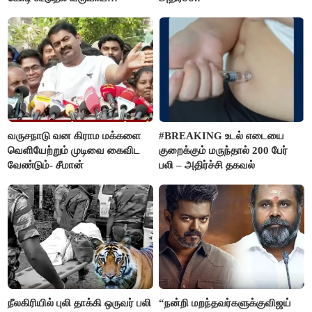
கிடைக்கும்னு சொல்றாங்க”-
மார்க்கண்டேயன்
வருசநாடு வன கிராம மக்களை
#BREAKING உடல் எடையை
வெளியேற்றும் முடிவை கைவிட
குறைக்கும் மருந்தால் 200 பேர்
வேண்டும்- சீமான்
பலி – அதிர்ச்சி தகவல்
நீலகிரியில் புலி தாக்கி ஒருவர் பலி
“நன்றி மறந்தவர்களுக்குவிஜய்