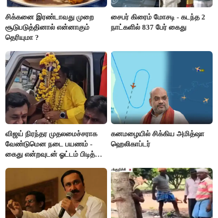
சிக்கனை இரண்டாவது முறை
சைபர் கிரைம் மோசடி - கடந்த 2
சூடுபடுத்தினால் என்னாகும்
நாட்களில் 837 பேர் கைது
தெரியுமா ?
விஜய் நிரந்தர முதலமைச்சராக
கனமழையில் சிக்கிய அமித்ஷா
வேண்டுமென நடை பயணம் -
ஹெலிகாப்டர்
கைது என்றவுடன் ஓட்டம் பிடித்த
தவெகவினர்