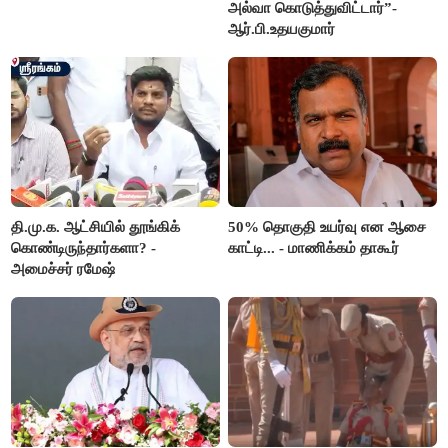
அல்வா கொடுத்துவிட்டார்”-
ஆர்.பி.உதயகுமார்
தி.மு.க. ஆட்சியில் தூங்கிக்
50% தொகுதி உயர்வு என ஆசை
கொண்டிருந்தார்களா? -
காட்டி... - மாணிக்கம் தாகூர்
அமைச்சர் ரமேஷ்