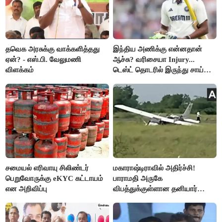
தவெக அரசுக்கு வாக்களித்தது
இந்திய அணிக்கு என்னதான்
ஏன்? - எஸ்.பி. வேலுமணி
ஆச்சு? வரிசையா Injury...
விளக்கம்
டெஸ்ட் தொடரில் இருந்து சாய்
சுதர்சனும் விலகல்
சமையல் எரிவாயு சிலிண்டர்
மகாராஷ்டிராவில் அதிர்ச்சி!
பெறுவோருக்கு eKYC கட்டாயம்
பாராமதி அருகே
என அறிவிப்பு
விபத்துக்குள்ளான தனியார்
பயிற்சி விமானம்