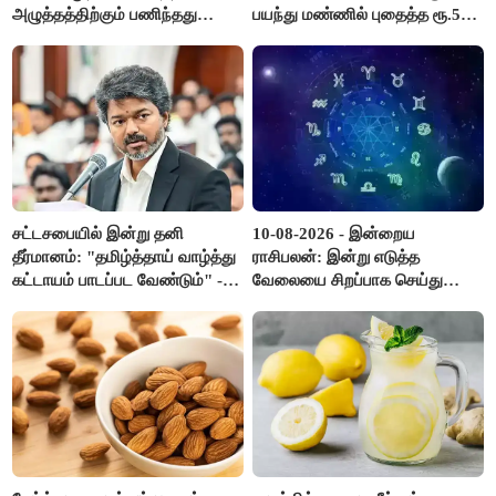
அழுத்தத்திற்கும் பணிந்தது
பயந்து மண்ணில் புதைத்த ரூ.5
கிடையாது; அமைச்சர்
லட்சம்; கடைசியில் நடந்தது...
அருண்ராஜ்..!
சட்டசபையில் இன்று தனி
10-08-2026 - இன்றைய
தீர்மானம்: "தமிழ்த்தாய் வாழ்த்து
ராசிபலன்: இன்று எடுத்த
கட்டாயம் பாடப்பட வேண்டும்" -
வேலையை சிறப்பாக செய்து
முதல்வர் விஜய் முன்மொழிகிறார்!
முடித்து நற்பெயர் பெறுவீர்கள்.
அதே நேரத்தில் கூடுதலாக
உழைக்க வேண்டி இருக்கும்..!