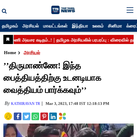
தமிழகம்
அரசியல்
மாவட்டங்கள்
இந்தியா
உலகம்
சினிமா
க்ரைம
Home
அரசியல்
’’திருமாண்ணே! இந்த
பைத்தியத்திற்கு உடனடியாக
வைத்தியம் பார்க்கவும்’’
By
Mar 3, 2023, 17:48 IST
12:18:13 PM
KATHIRAVAN TR