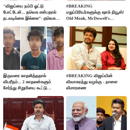
"விஜய்யை நம்பி ஓட்டு
#BREAKING
போட்டேன்... தவெக என்பதால்
மதுப்பிரியர்களுக்கு ஷாக் நியூஸ்!
நடவடிக்கை இல்லை”- தவெக
Old Monk, McDowell's
நிர்வாகியால் பாதிக்கப்பட்ட பெண்
மதுபானங்களை விற்பனை செய்ய
கதறல்
FSSAI தடை
இருவரை காதலித்ததால்
#BREAKING விஜய்யின்
விபரீதம்... 2 காதலன்களும்
விவாகரத்து வழக்கு - நாளை
சேர்ந்து சிறுமியை கூட்டு
விசாரணை
வன்கொடுமை செய்து கொலை
செய்த கொடூரம்