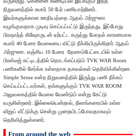
வருகிறது. சென்னை கிண்டியில் இயங்கும் இந்த
நிறுவனத்தில் சுமார் 50 பேர் பணியாற்றினர்.
இவர்களுக்கான ஊதியத்தை ஆதவ் அர்ஜுனா
வழங்குவதாக முடிவு செய்யப்பட்டு இருந்தது. இப்போது
பிரஷாந்த் கிஷோருடன் ஏற்பட்ட கருத்து மோதல் காரணமாக
சுமார் 40 பேரை வேலையை விட்டு நீக்கியிருக்கிறார் ஆதவ்
அர்ஜுனா. எஞ்சிய 10 பேரை தேனாம்பேட்டையில் உள்ள
பிரஸ்டீஜ் கட்டிடத்தில் தொடங்கப்படும் TVK WAR Room
பணிகளில் சேர்க்க உள்ளதாக தகவல்கள் தெரிவிக்கின்றன.
Simple Sense என்ற நிறுவனத்தில் இருந்து பணி நீக்கம்
செய்யப்பட்டவர்கள், தங்களுக்கும் TVK WAR ROOM
அலுவலகத்தில் வேலை வேண்டும் என்று கேட்டு
வருகின்றனர். இல்லையென்றால், நீலாங்கரையில் உள்ள
விஜய் வீட்டுக்கு சென்று முறையிடப்போவதாகவும்
தெரிவித்துள்ளனர்.
From around the web