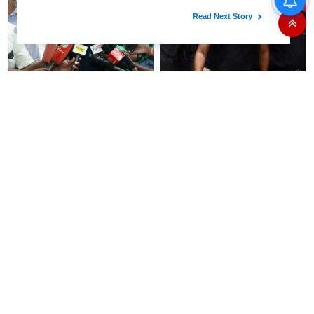
மற்ற திட்டங்கள் அறிவிக்கப்படும்”-
அமைச்சர் நிர்மல்குமார் விளக்கம்
அரசியல் பழிவாங்கும் நோக்கோடு
"முடிஞ்சா, தைரியம் இருந்தா
பி.ஆர். சுந்தரைக்
முதலமைச்சர் வாயை திறந்து
கைதுசெய்வதா?- சீமான்
பதில் சொல்லட்டும்" - உதயநிதி
ஸ்டாலின்
“14 இயந்திரங்களில் 5
'கத்தி' பட வசனத்தை சொல்லி
இயந்திரங்களில் பிரச்சனை
முதல்வரை சாடிய வானதி
உள்ளது.. EVM மெஷினே
சீனிவாசன்..!: வேளாண்
பிரச்சனையா இருக்கு”- என்.ஆர்.
பட்ஜெட்டுக்கு பாஜக கடும்