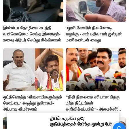
இன்ஸ்டா தோழியை கடத்தி
பழனி கோயில் நில மோசடி
வன்கொடுமை செய்த இளைஞர்-
வழக்கு - சார் பதிவாளர் ஜஸ்டின்
உணவு ஆர்டர் செய்து சிக்கினான்
மணிகண்டன் கைது
ஒட்டுமொத்த ‘விவசாயிகளுக்கும்
“நிதி நிலைமை சரியான பிறகு
மொட்டை’ அடித்து துரோகம்-
மற்ற திட்டங்கள்
அப்பாவு விமர்சனம்
அறிவிக்கப்படும்”- அமைச்சர்
நிர்மல்குமார் விளக்கம்
“நிதி நிலைமை சரியான பிறகு