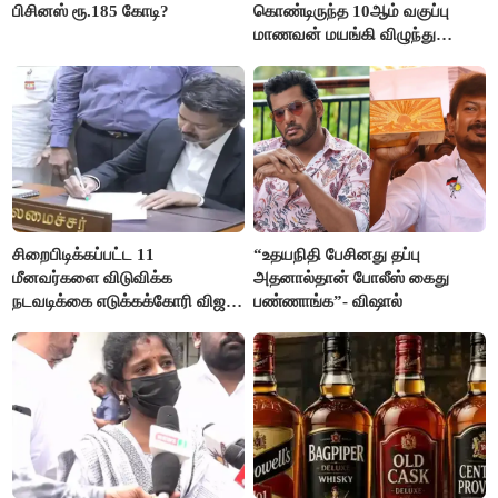
பிசினஸ் ரூ.185 கோடி?
கொண்டிருந்த 10ஆம் வகுப்பு
மாணவன் மயங்கி விழுந்து
உயிரிழப்பு
சிறைபிடிக்கப்பட்ட 11
“உதயநிதி பேசினது தப்பு
மீனவர்களை விடுவிக்க
அதனால்தான் போலீஸ் கைது
நடவடிக்கை எடுக்கக்கோரி விஜய்
பண்ணாங்க”- விஷால்
கடிதம்