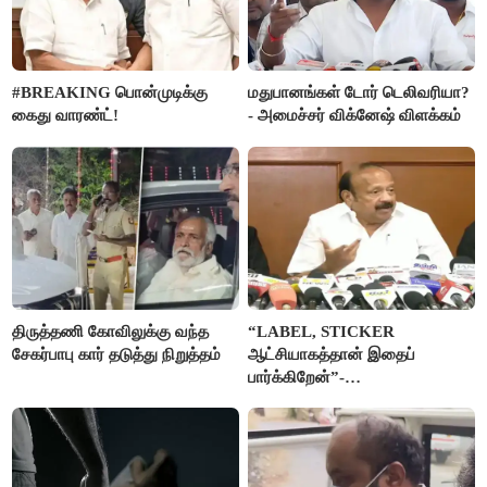
#BREAKING பொன்முடிக்கு
மதுபானங்கள் டோர் டெலிவரியா?
கைது வாரண்ட்!
- அமைச்சர் விக்னேஷ் விளக்கம்
திருத்தணி கோவிலுக்கு வந்த
“LABEL, STICKER
சேகர்பாபு கார் தடுத்து நிறுத்தம்
ஆட்சியாகத்தான் இதைப்
பார்க்கிறேன்”-
எம்.ஆர்.கே.பன்னீர்செல்வம்