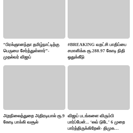
“பிரக்ஞானந்தா தமிழ்நாட்டிற்கு
#BREAKING வறட்சி பாதிப்பை
பெருமை சேர்த்துள்ளார்”-
சமாளிக்க ரூ.288.97 கோடி நிதி
முதல்வர் விஜய்
ஒதுக்கீடு
அறநிலைத்துறை அதிரடியால் ரூ.9
விஜய் படங்களை விரும்பி
கோடி பாக்கி வசூல்
பார்ப்பேன்... ‘லவ் டுடே’ 6 முறை
பார்த்திருக்கிறேன்- திமுக