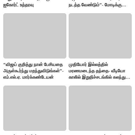
ஐகோர்ட் உத்தரவு
நடத்த வேண்டும்”- மோடிக்கு
விஜய் கடிதம்
“விஜய் குறித்து நான் பேசியதை
முதியோர் இல்லத்தில்
அருள்கூர்ந்து மறந்துவிடுங்கள்”-
மரணமடைந்த தந்தை- வீடியோ
எம்.எல்.ஏ. மார்க்கண்டேயன்
காலில் இறுதிச்சடங்கில் கலந்து
கொண்ட மகள்கள்