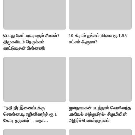
பொது வேட்பாளராகும் சீமான்?
10 கிராம் தங்கம் விலை ரூ.1.55
திமுகவிடம் நெருக்கம்
லட்சம் ஆகுமா?
காட்டுவதன் பின்னணி
"நதி நீர் இணைப்புக்கு
ஜனநாயகன் படத்தால் வெளிவந்த
சொன்னபடி ரஜினிகாந்த் ரூ.1
பாலியல் அத்துமீறல்- சிறுமியின்
கோடி தருவார்" - லதா
அதிர்ச்சி வாக்குமூலம்
ரஜினிகாந்த்