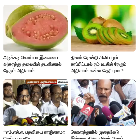
தெரியுமா ?
அடிக்கடி கொய்யா இலையை
தினம் ரெண்டு கிவி பழம்
அரைத்து தலையில் தடவினால்
சாப்பிட்டால் நம் உடலில் நேரும்
நேரும் அதிசயம்.
அதிசயம் என்ன தெரியுமா ?
“எம்.எல்.ஏ. பதவியை ராஜினாமா
கொளத்தூரில் முறைகேடு
செய்ய வைகோ
இல்லை; திமுகவினர் பொய்