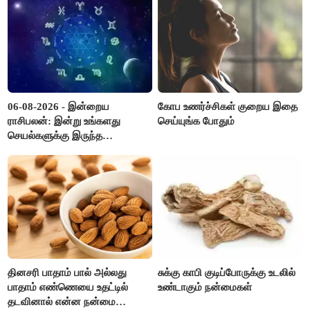
06-08-2026 - இன்றைய
கோப உணர்ச்சிகள் குறைய இதை
ராசிபலன்: இன்று உங்களது
செய்யுங்க போதும்
செயல்களுக்கு இருந்த
முட்டுகட்டைகள் விலகும்.
எதிர்பார்த்த உதவிகள் கிடைக்கும்.
பணவரத்து கூடும்..!
தினசரி பாதாம் பால் அல்லது
சுக்கு காபி குடிப்போருக்கு உடலில்
பாதாம் எண்ணெயை உதட்டில்
உண்டாகும் நன்மைகள்
தடவினால் என்ன நன்மை