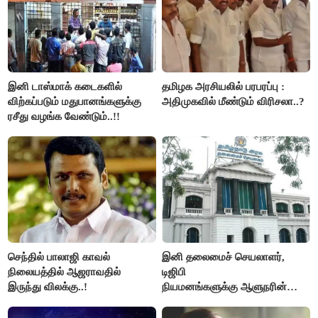
இனி டாஸ்மாக் கடைகளில்
தமிழக அரசியலில் பரபரப்பு :
விற்கப்படும் மதுபானங்களுக்கு
அதிமுகவில் மீண்டும் விரிசலா..?
ரசீது வழங்க வேண்டும்..!!
செந்தில் பாலாஜி காவல்
இனி தலைமைச் செயலாளர்,
நிலையத்தில் ஆஜராவதில்
டிஜிபி
இருந்து விலக்கு..!
நியமனங்களுக்கு ஆளுநரின்
ஒப்புதல் தேவையில்லை -
தமிழ்நாடு அரசு அதிரடி..!