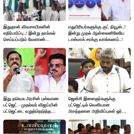
இதுதான் விவசாயிகளின்
மதுபிரியர்களுக்கு குட் நியூஸ்..!
எதிர்பார்ப்பு..! இன்று தாக்கல்
இன்று முதல் ஆன்லைனிலேயே
செய்யப்படும் வேளாண்
டாஸ்மாக் சரக்கு வாங்கலாம்..!
பட்ஜெட்டுக்கு பி.ஆர்.பாண்டியன்
கோரிக்கை!
இது தவெக அரசின் புஸ்வாண
ஜென்சி இளைஞர்களுக்கு
பட்ஜெட் - முதல்வர் விஜய்யின்
பட்ஜெட்டில் வெளியான
பட்ஜெட்டை வறுத்தெடுத்த
அசத்தலான அறிவிப்புகள் ஒர்
மு.க.ஸ்டாலின், இபிஎஸ்..!
பார்வை..!