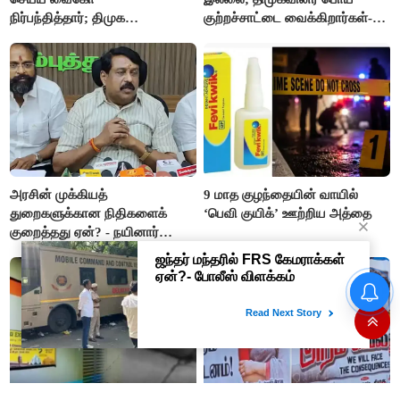
நிர்பந்தித்தார்; திமுக
குற்றச்சாட்டை வைக்கிறார்கள்-
எம்.எல்.ஏக்களாகவே
வி.எஸ்.பாபு
தொடர்கிறோம்”- மதிமுக
எம்.எல்.ஏக்கள் பரபரப்பு பேட்டி
அரசின் முக்கியத்
9 மாத குழந்தையின் வாயில்
துறைகளுக்கான நிதிகளைக்
‘பெவி குயிக்’ ஊற்றிய அத்தை
குறைத்தது ஏன்? - நயினார்
நாகேந்திரன்
பிளாஸ்டிக் ரூபாய் நோட்டுகளை
அறிமுகப்படுத்துகிறது ரிசர்வ்
வங்கி: முதற்கட்டமாக ரூ.10,
ரூ.20 நோட்டுகள் அச்சடிப்பு!