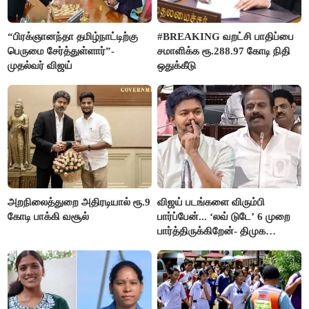
“பிரக்ஞானந்தா தமிழ்நாட்டிற்கு
#BREAKING வறட்சி பாதிப்பை
பெருமை சேர்த்துள்ளார்”-
சமாளிக்க ரூ.288.97 கோடி நிதி
முதல்வர் விஜய்
ஒதுக்கீடு
அறநிலைத்துறை அதிரடியால் ரூ.9
விஜய் படங்களை விரும்பி
கோடி பாக்கி வசூல்
பார்ப்பேன்... ‘லவ் டுடே’ 6 முறை
பார்த்திருக்கிறேன்- திமுக
எம்.எல்.ஏ.நெகிழ்ச்சி