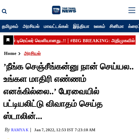
தமிழகம்
அரசியல்
மாவட்டங்கள்
இந்தியா
உலகம்
சினிமா
க்ரைம
Home
அரசியல்
’நீங்க செஞ்சீங்கன்னு நான் செய்யல..
உங்கள மாதிரி எண்ணம்
எனக்கில்லை..’ பேரவையில்
பட்டியலிட்டு விவாதம் செய்த
ஸ்டாலின்...
By
Jan 7, 2022, 12:53 IST
7:23:10 AM
RAMYA K