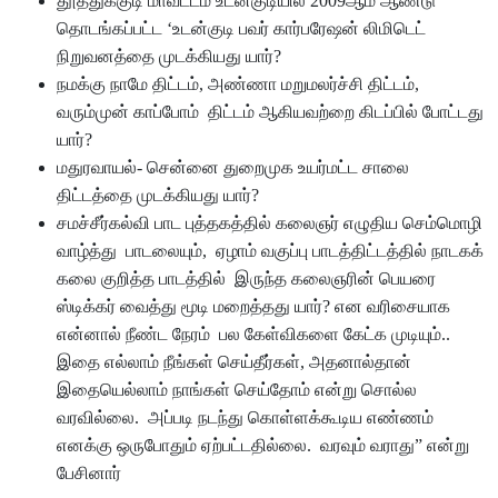
தூத்துக்குடி மாவட்டம் உடன்குடியில் 2009ஆம் ஆண்டு
தொடங்கப்பட்ட ‘உடன்குடி பவர் கார்பரேஷன் லிமிடெட்
நிறுவனத்தை முடக்கியது யார்?
நமக்கு நாமே திட்டம், அண்ணா மறுமலர்ச்சி திட்டம்,
வரும்முன் காப்போம் திட்டம் ஆகியவற்றை கிடப்பில் போட்டது
யார்?
மதுரவாயல்- சென்னை துறைமுக உயர்மட்ட சாலை
திட்டத்தை முடக்கியது யார்?
சமச்சீர்கல்வி பாட புத்தகத்தில் கலைஞர் எழுதிய செம்மொழி
வாழ்த்து பாடலையும், ஏழாம் வகுப்பு பாடத்திட்டத்தில் நாடகக்
கலை குறித்த பாடத்தில் இருந்த கலைஞரின் பெயரை
ஸ்டிக்கர் வைத்து மூடி மறைத்தது யார்? என வரிசையாக
என்னால் நீண்ட நேரம் பல கேள்விகளை கேட்க முடியும்..
இதை எல்லாம் நீங்கள் செய்தீர்கள், அதனால்தான்
இதையெல்லாம் நாங்கள் செய்தோம் என்று சொல்ல
வரவில்லை. அப்படி நடந்து கொள்ளக்கூடிய எண்ணம்
எனக்கு ஒருபோதும் ஏற்பட்டதில்லை. வரவும் வராது” என்று
பேசினார்