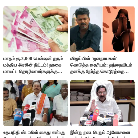
மாதம் ரூ.3,000 பென்ஷன் தரும்
விஜய்யின் 'ஜனநாயகன்'
மத்திய அரசின் திட்டம்! நாகை
கொடுத்த தைரியம்: தந்தையிடம்
மாவட்ட தொழிலாளர்களுக்கு
தனக்கு நேர்ந்த கொடூரத்தை
ஆட்சியர் வெளியிட்ட சூப்பர்
கூறிய சிறுமி!
செய்தி!
உதயநிதி ஸ்டாலின் கைது என்பது
இன்று நடைபெறும் ஆலோசனை