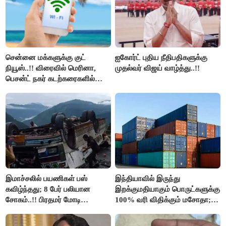
சென்னை மக்களுக்கு குட்
ஐகோர்ட் புதிய நீதிபதிகளுக்கு
நியூஸ்..!! விரைவில் மெரினா,
முதல்வர் விஜய் வாழ்த்து..!!
பெசன்ட் நகர் கடற்கரைகளில்
இலவச Wi-Fi வசதி..!!
இமாச்சலில் பயணிகள் பஸ்
இந்தியாவில் இருந்து
கவிழ்ந்தது; 8 பேர் பலியான
இறக்குமதியாகும் பொருட்களுக்கு
சோகம்..!! பிரதமர் மோடி
100% வரி விதிக்கும் மசோதா;
இரங்கல்..!!
அமெரிக்கா நிறைவேற்றம்..!!