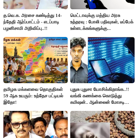
த.வெ.க. அரசை கண்டித்து 14-
மெட்டாவுக்கு மத்திய அரசு
ந்தேதி ஆர்ப்பாட்டம் - எடப்பாடி
உத்தரவு : போலி பதிவுகள், டீப்பேக்
பழனிசாமி அறிவிப்பு..!!
உள்ளடக்கங்களுக்கு...
தமிழக மக்களவை தொகுதிகள்
புதுசு புதுசா யோசிக்கிறாங்க..!!
59 ஆக உயரும்: உத்தேச பட்டியல்
வங்கி கணக்கை கொடுத்து
இதோ!
கமிஷன்.. ஆன்லைன் மோசடி
கும்பலுக்கு உதவிய வாலிபர்
கைது..!!