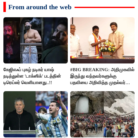
From around the web
கேஜிஎஃப் புகழ் நடிகர் யாஷ்
#BIG BREAKING: அதிமுகவில்
நடித்துள்ள 'டாக்‌ஸிக்' படத்தின்
இருந்து வந்தவர்களுக்கு
டிரெய்லர் வெளியானது..!!
பதவியை அறிவித்த முதல்வர்
விஜய்..!!