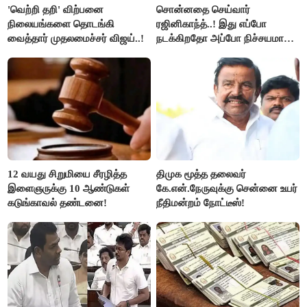
'வெற்றி தறி' விற்பனை
சொன்னதை செய்வார்
நிலையங்களை தொடங்கி
ரஜினிகாந்த்..! இது எப்போ
வைத்தார் முதலமைச்சர் விஜய்..!
நடக்கிறதோ அப்போ நிச்சயமாக
ரஜினி ₹1 கோடி தருவார் - லதா
ரஜினிகாந்த்..!
12 வயது சிறுமியை சீரழித்த
திமுக மூத்த தலைவர்
இளைஞருக்கு 10 ஆண்டுகள்
கே.என்.நேருவுக்கு சென்னை உயர்
கடுங்காவல் தண்டனை!
நீதிமன்றம் நோட்டீஸ்!