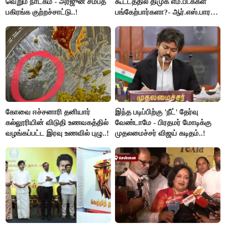
வெறும் நாடகம் - அர்ஜுன் சம்பத்
கூட்டத்தில் திமுக எம்.பி.க்கள்
பகிரங்க குற்றச்சாட்டு..!
பங்கேற்பார்களா?- ஆர்.எஸ்.பாரதி
விளக்கம்..!
கோவை ஈச்சனாரி தனியார்
இந்த படிப்பிற்கு 'நீட்' தேர்வு
கல்லூரியின் விடுதி உணவகத்தில்
வேண்டாமே - பிரதமர் மோடிக்கு
வழங்கப்பட்ட இரவு உணவில் புழு..!
முதலமைச்சர் விஜய் கடிதம்..!