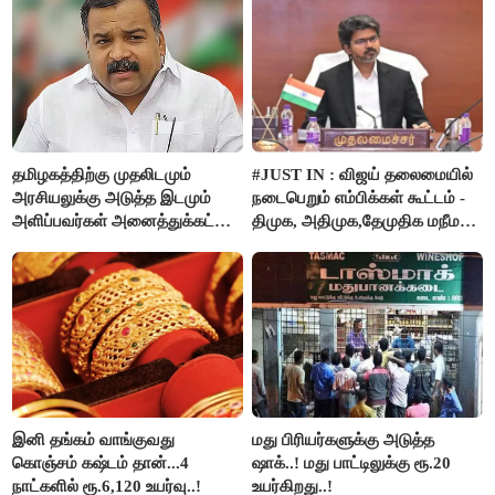
தமிழகத்திற்கு முதலிடமும்
#JUST IN : விஜய் தலைமையில்
அரசியலுக்கு அடுத்த இடமும்
நடைபெறும் எம்பிக்கள் கூட்டம் -
அளிப்பவர்கள் அனைத்துக்கட்சி
திமுக, அதிமுக,தேமுதிக மநீம
கூட்டத்தில் நிச்சயம்
புறக்கணிப்பு..!
பங்கேற்பார்கள் - மாணிக்கம்
தாகூர்..!!
இனி தங்கம் வாங்குவது
மது பிரியர்களுக்கு அடுத்த
கொஞ்சம் கஷ்டம் தான்...4
ஷாக்..! மது பாட்டிலுக்கு ரூ.20
நாட்களில் ரூ.6,120 உயர்வு..!
உயர்கிறது..!