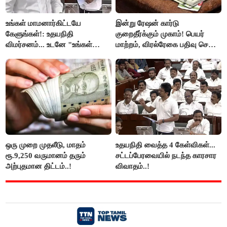
உங்கள் மாமனார்கிட்டயே
இன்று ரேஷன் கார்டு
கேளுங்கள்!: உதயநிதி
குறைதீர்க்கும் முகாம்! பெயர்
விமர்சனம்... உடனே "உங்கள்
மாற்றம், விரல்ரேகை பதிவு செய்ய
அப்பாவிடம் கேளுங்கள்" என
அரிய வாய்ப்பு!
ஆதவ் அர்ஜுனா பதிலடி!
ஒரு முறை முதலீடு, மாதம்
உதயநிதி வைத்த 4 கேள்விகள்...
ரூ.9,250 வருமானம் தரும்
சட்டப்பேரவையில் நடந்த காரசார
அற்புதமான திட்டம்..!
விவாதம்..!