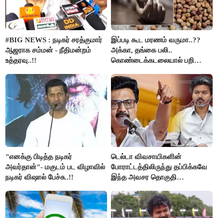
#BIG NEWS : நடிகர் சரத்குமார்
இப்படி கூட மரணம் வருமா..??
ஆஜராக சம்மன் - நீதிமன்றம்
அக்கா, தங்கை பலி..
உத்தரவு..!!
கொண்டைக்கடலையால் பறிபோன
உயிர்கள்..!!
"எனக்கு பிடித்த நடிகர்
டெல்டா விவசாயிகளின்
அவர்தான்"- மகுடம் பட விழாவில்
போராட்டத்திலிருந்து தப்பிக்கவே
நடிகர் விஷால் பேச்சு..!!
இந்த அவசர தொகுதி
மறுவரையறை நாடகத்தை
அரங்கேற்றுகிறார் முதலமைச்சர் -
திமுக ஐடி விங்..!!