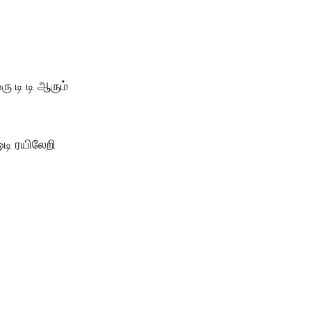
ு டி டி ஆரும்
டி ரயிலேறி