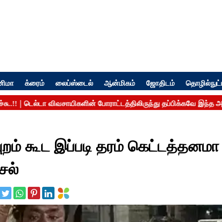
னிமா
க்ரைம்
லைப்ஸ்டைல்
ஆன்மிகம்
ஜோதிடம்
தொழில்நுட்
ுறம் கூட இப்படி தரம் கெட்டத்தனமா
சல்