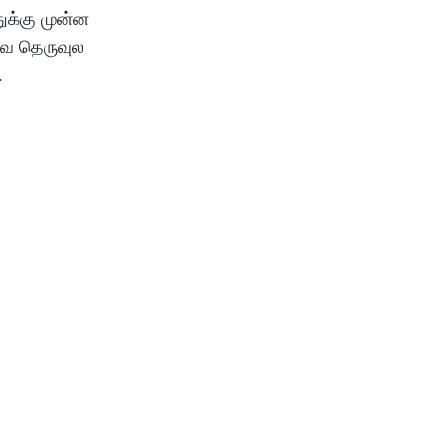
ுக்கு முன்ன
கவ தெருவுல
.