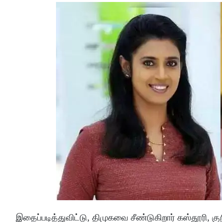
இதைப்படித்துவிட்டு, திமுகவை சீண்டுகிறார் கஸ்தூரி, க