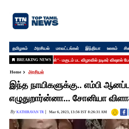
தமிழகம்
அரசியல்
மாவட்டங்கள்
இந்தியா
உலகம்
சி
Home
அரசியல்
இந்த நாயிகளுக்கு.. எம்பி ஆனப்ப
எழுதுறார்ன்னா... சோனியா விளா
By
Mar 6, 2023, 13:56 IST
8:26:31 AM
KATHIRAVAN TR