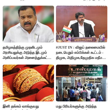
தமிழகத்திற்கு முதலிடமும்
#JUST IN : விஜய் தலைமையில்
அரசியலுக்கு அடுத்த இடமும்
நடைபெறும் எம்பிக்கள் கூட்டம் -
அளிப்பவர்கள் அனைத்துக்கட்சி
திமுக, அதிமுக,தேமுதிக மநீம
கூட்டத்தில் நிச்சயம்
புறக்கணிப்பு..!
பங்கேற்பார்கள் - மாணிக்கம்
தாகூர்..!!
இனி தங்கம் வாங்குவது
மது பிரியர்களுக்கு அடுத்த