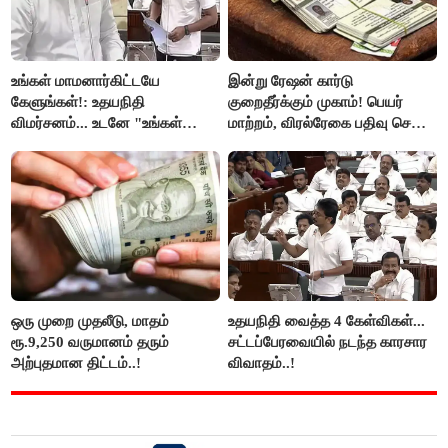
உங்கள் மாமனார்கிட்டயே
இன்று ரேஷன் கார்டு
கேளுங்கள்!: உதயநிதி
குறைதீர்க்கும் முகாம்! பெயர்
விமர்சனம்... உடனே "உங்கள்
மாற்றம், விரல்ரேகை பதிவு செய்ய
அப்பாவிடம் கேளுங்கள்" என
அரிய வாய்ப்பு!
ஆதவ் அர்ஜுனா பதிலடி!
ஒரு முறை முதலீடு, மாதம்
உதயநிதி வைத்த 4 கேள்விகள்...
ரூ.9,250 வருமானம் தரும்
சட்டப்பேரவையில் நடந்த காரசார
அற்புதமான திட்டம்..!
விவாதம்..!