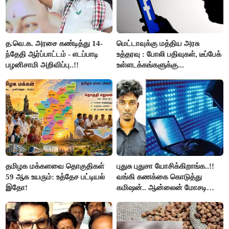
த.வெ.க. அரசை கண்டித்து 14-
மெட்டாவுக்கு மத்திய அரசு
ந்தேதி ஆர்ப்பாட்டம் - எடப்பாடி
உத்தரவு : போலி பதிவுகள், டீப்பேக்
பழனிசாமி அறிவிப்பு..!!
உள்ளடக்கங்களுக்கு...
தமிழக மக்களவை தொகுதிகள்
புதுசு புதுசா யோசிக்கிறாங்க..!!
59 ஆக உயரும்: உத்தேச பட்டியல்
வங்கி கணக்கை கொடுத்து
இதோ!
கமிஷன்.. ஆன்லைன் மோசடி
கும்பலுக்கு உதவிய வாலிபர்
கைது..!!