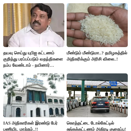
இரங்கல்..!!
அமெரிக்கா நிறைவேற்றம்..!!
தயவு செய்து யுபிஐ கட்டணம்
மீண்டும் மீண்டுமா..? தமிழகத்தில்
குறித்து பரப்பப்படும் வதந்திகளை
அதிகரிக்கும் அரிசி விலை..!
நம்ப வேண்டாம் - நயினார்
நாகேந்திரன்..!!
IAS அதிகாரிகள் இரண்டு பேர்
கொத்தட்டை டோல்கேட்டில்
பணியிட மாற்றம்..!!
சுங்கக்கட்டணம் அதிரடி குறைப்பு!