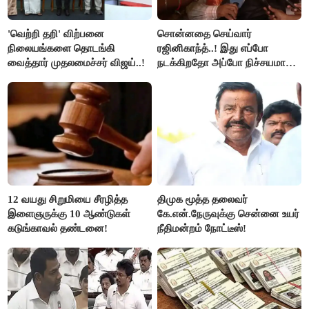
'வெற்றி தறி' விற்பனை
சொன்னதை செய்வார்
நிலையங்களை தொடங்கி
ரஜினிகாந்த்..! இது எப்போ
வைத்தார் முதலமைச்சர் விஜய்..!
நடக்கிறதோ அப்போ நிச்சயமாக
ரஜினி ₹1 கோடி தருவார் - லதா
ரஜினிகாந்த்..!
12 வயது சிறுமியை சீரழித்த
திமுக மூத்த தலைவர்
இளைஞருக்கு 10 ஆண்டுகள்
கே.என்.நேருவுக்கு சென்னை உயர்
கடுங்காவல் தண்டனை!
நீதிமன்றம் நோட்டீஸ்!