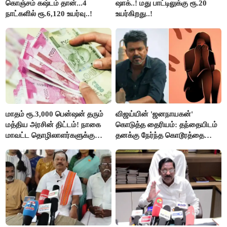
கொஞ்சம் கஷ்டம் தான்...4
ஷாக்..! மது பாட்டிலுக்கு ரூ.20
நாட்களில் ரூ.6,120 உயர்வு..!
உயர்கிறது..!
மாதம் ரூ.3,000 பென்ஷன் தரும்
விஜய்யின் 'ஜனநாயகன்'
மத்திய அரசின் திட்டம்! நாகை
கொடுத்த தைரியம்: தந்தையிடம்
மாவட்ட தொழிலாளர்களுக்கு
தனக்கு நேர்ந்த கொடூரத்தை
ஆட்சியர் வெளியிட்ட சூப்பர்
கூறிய சிறுமி!
செய்தி!