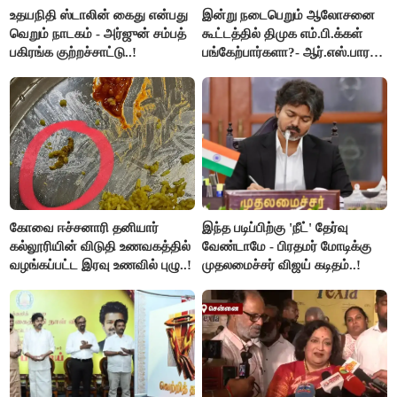
உதயநிதி ஸ்டாலின் கைது என்பது
இன்று நடைபெறும் ஆலோசனை
வெறும் நாடகம் - அர்ஜுன் சம்பத்
கூட்டத்தில் திமுக எம்.பி.க்கள்
பகிரங்க குற்றச்சாட்டு..!
பங்கேற்பார்களா?- ஆர்.எஸ்.பாரதி
விளக்கம்..!
கோவை ஈச்சனாரி தனியார்
இந்த படிப்பிற்கு 'நீட்' தேர்வு
கல்லூரியின் விடுதி உணவகத்தில்
வேண்டாமே - பிரதமர் மோடிக்கு
வழங்கப்பட்ட இரவு உணவில் புழு..!
முதலமைச்சர் விஜய் கடிதம்..!