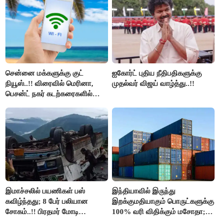
திமுக ஐடி விங்..!!
சென்னை மக்களுக்கு குட்
ஐகோர்ட் புதிய நீதிபதிகளுக்கு
நியூஸ்..!! விரைவில் மெரினா,
முதல்வர் விஜய் வாழ்த்து..!!
பெசன்ட் நகர் கடற்கரைகளில்
இலவச Wi-Fi வசதி..!!
இமாச்சலில் பயணிகள் பஸ்
இந்தியாவில் இருந்து
கவிழ்ந்தது; 8 பேர் பலியான
இறக்குமதியாகும் பொருட்களுக்கு
சோகம்..!! பிரதமர் மோடி
100% வரி விதிக்கும் மசோதா;