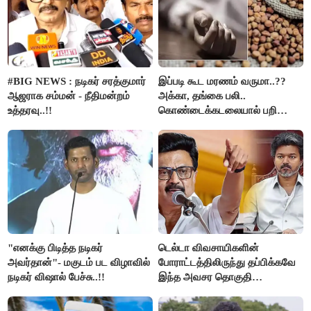
#BIG NEWS : நடிகர் சரத்குமார்
இப்படி கூட மரணம் வருமா..??
ஆஜராக சம்மன் - நீதிமன்றம்
அக்கா, தங்கை பலி..
உத்தரவு..!!
கொண்டைக்கடலையால் பறிபோன
உயிர்கள்..!!
"எனக்கு பிடித்த நடிகர்
டெல்டா விவசாயிகளின்
அவர்தான்"- மகுடம் பட விழாவில்
போராட்டத்திலிருந்து தப்பிக்கவே
நடிகர் விஷால் பேச்சு..!!
இந்த அவசர தொகுதி
மறுவரையறை நாடகத்தை
அரங்கேற்றுகிறார் முதலமைச்சர் -