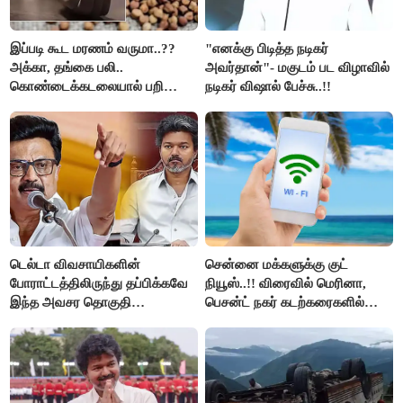
இப்படி கூட மரணம் வருமா..??
"எனக்கு பிடித்த நடிகர்
அக்கா, தங்கை பலி..
அவர்தான்"- மகுடம் பட விழாவில்
கொண்டைக்கடலையால் பறிபோன
நடிகர் விஷால் பேச்சு..!!
உயிர்கள்..!!
டெல்டா விவசாயிகளின்
சென்னை மக்களுக்கு குட்
போராட்டத்திலிருந்து தப்பிக்கவே
நியூஸ்..!! விரைவில் மெரினா,
இந்த அவசர தொகுதி
பெசன்ட் நகர் கடற்கரைகளில்
மறுவரையறை நாடகத்தை
இலவச Wi-Fi வசதி..!!
அரங்கேற்றுகிறார் முதலமைச்சர் -
திமுக ஐடி விங்..!!