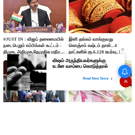
#JUST IN : விஜய் தலைமையில்
இனி தங்கம் வாங்குவது
நடைபெறும் எம்பிக்கள் கூட்டம் -
கொஞ்சம் கஷ்டம் தான்...4
திமுக, அதிமுக,தேமுதிக மநீம
நாட்களில் ரூ.6,120 உயர்வு..!
புறக்கணிப்பு..!
தமிழக மக்களவை தொகுதிகள்
59 ஆக உயரும்: உத்தேச பட்டியல்
இதோ!
மது பிரியர்களுக்கு அடுத்த
மாதம் ரூ.3,000 பென்ஷன் தரும்
ஷாக்..! மது பாட்டிலுக்கு ரூ.20
மத்திய அரசின் திட்டம்! நாகை
உயர்கிறது..!
மாவட்ட தொழிலாளர்களுக்கு
ஆட்சியர் வெளியிட்ட சூப்பர்