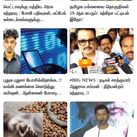
மெட்டாவுக்கு மத்திய அரசு
தமிழக மக்களவை தொகுதிகள்
உத்தரவு : போலி பதிவுகள், டீப்பேக்
59 ஆக உயரும்: உத்தேச பட்டியல்
உள்ளடக்கங்களுக்கு...
இதோ!
புதுசு புதுசா யோசிக்கிறாங்க..!!
#BIG NEWS : நடிகர் சரத்குமார்
வங்கி கணக்கை கொடுத்து
ஆஜராக சம்மன் - நீதிமன்றம்
கமிஷன்.. ஆன்லைன் மோசடி
உத்தரவு..!!
கும்பலுக்கு உதவிய வாலிபர்
கைது..!!