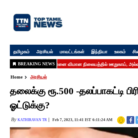
தமிழகம்
அரசியல்
மாவட்டங்கள்
இந்தியா
உலகம்
சி
Home
அரசியல்
தலைக்கு ரூ.500 -தலப்பாகட்டி பி
ஓட்டுக்கு?
By
Feb 7, 2023, 11:41 IST
6:11:24 AM
KATHIRAVAN TR