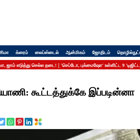
னிமா
க்ரைம்
லைப்ஸ்டைல்
ஆன்மிகம்
ஜோதிடம்
தொழில்நுட்
ரியாணி: கூட்டத்துக்கே இப்படின்னா