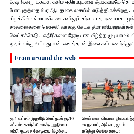
தேடி இன்று மக்கள் கடும் எதிர்ப்புகளை ஆங்காங்கே தெரி
பேராயுதத்தை பேர ஆயுதமாக கையில் எடுத்திருக்கிறத
கிழக்கில் எல்லா டீக்கடைகளிலும் சர்வ சாதாரணமாக புழங
சாதனைகளை சொல்லி வாக்கு கேட்க திராணியற்றவர்கள்
வெட்கக்கேடு. எதிரிகளை நேரடியாக வீழ்த்த முடியாமல் 
ஜுரம் வந்துவிட்டது என்பதைத்தான் இவைகள் உணர்த்துக
From around the web
ரூ.1 லட்சம் முதலீடு செய்தால் ரூ.10
சென்னை விமான நிலையத்த
லட்சம்: கவர்ச்சி வாக்குறுதியை
ஊறுகாய், அல்வா, ஜாம்
நம்பி ரூ.500 கோடியை இழந்த
எடுத்து செல்ல தடை!