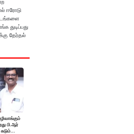
்ற
ல் ஈரோடு
ட்டங்களை
க துடிப்பது
்கு தேர்தல்
ழிவாங்கும்
து பி.ஆர்
 கடும்