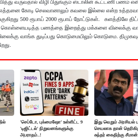
வித்து வருவதால் விழி பிதுங்கும் ஸ்டாலின் கூட்டணி பணம் என
ு. எத்தனை கோடி செலவானாலும் கவலை இல்லை என்ற உத்தரவா
்குகிறது 500 ரூபாய் 2000 ரூபாய் நோட்டுகள். களத்திலே தி
 கொள்ளையடித்த பணத்தை இறைத்து மக்களை விலைக்கு வாங்
விலைக்கு வாங்க துடிப்பது கொடுமையிலும் கொடுமை. திமுகவுக
ிறது.
ில்
'செப்டோ, புக்மைஷோ' உள்ளிட்ட 9
இது வெறும் அரசியல் ப
'டிஜிட்டல்' நிறுவனங்களுக்கு
செயலாக தான் தெரிகிற
அபராதம்..!
சுந்தர் கைதிற்கு சீமான்