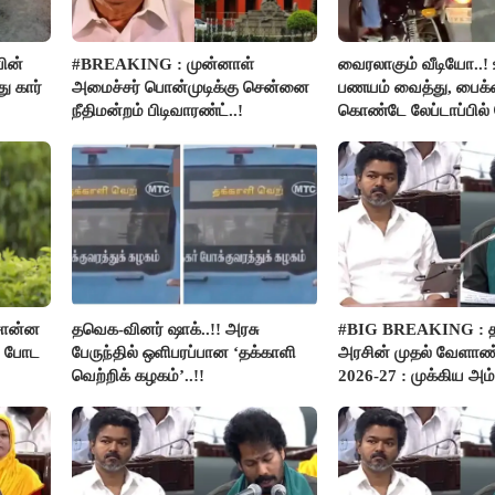
ின்
#BREAKING : முன்னாள்
வைரலாகும் வீடியோ..! 
 கார்
அமைச்சர் பொன்முடிக்கு சென்னை
பணயம் வைத்து, பைக்க
நீதிமன்றம் பிடிவாரண்ட்..!
கொண்டே லேப்டாப்பில
பார்த்த நபர்..!
சொன்ன
தவெக-வினர் ஷாக்..!! அரசு
#BIG BREAKING :
ம் போட
பேருந்தில் ஒளிபரப்பான ‘தக்காளி
அரசின் முதல் வேளாண்
வெற்றிக் கழகம்’..!!
2026-27 : முக்கிய அம்
பார்வை..!