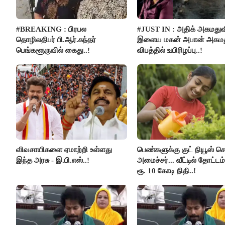
#BREAKING : பிரபல
#JUST IN : அதிக் அகமதுவ
தொழிலதிபர் பி.ஆர்.சுந்தர்
இளைய மகன் அபான் அகமது
பெங்களூருவில் கைது..!
விபத்தில் உயிரிழப்பு..!
விவசாயிகளை ஏமாற்றி உள்ளது
பெண்களுக்கு குட் நியூஸ் 
இந்த அரசு - இ.பி.எஸ்..!
அமைச்சர்... வீட்டில் தோட்ட
ரூ. 10 கோடி நிதி..!