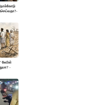
 நோக்கோடு
துசெய்வதா?-
' லேபிள்
துமா? -