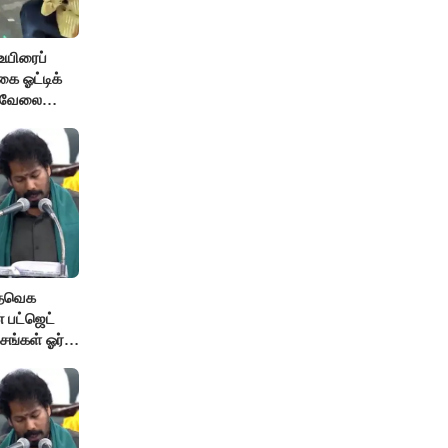
உயிரைப்
ை ஓட்டிக்
் வேலை
 தவெக
 பட்ஜெட்
சங்கள் ஓர்