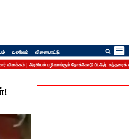
பம்
வணிகம்
விளையாட்டு
்!