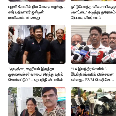
பழனி கோயில் நில மோசடி வழக்கு -
ஒட்டுமொத்த ‘விவசாயிகளுக்
சார் பதிவாளர் ஜஸ்டின்
மொட்டை’ அடித்து துரோகம்
மணிகண்டன் கைது
அப்பாவு விமர்சனம்
"முடிஞ்சா, தைரியம் இருந்தா
“14 இயந்திரங்களில் 5
முதலமைச்சர் வாயை திறந்து பதில்
இயந்திரங்களில் பிரச்சனை
சொல்லட்டும்" - உதயநிதி ஸ்டாலின்
உள்ளது.. EVM மெஷினே
பிரச்சனையா இருக்கு”- என்
இளங்கோ