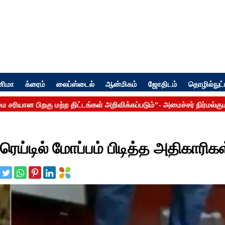
னிமா
க்ரைம்
லைப்ஸ்டைல்
ஆன்மிகம்
ஜோதிடம்
தொழில்நுட்
ெய்டில் மோப்பம் பிடித்த அதிகாரிகள