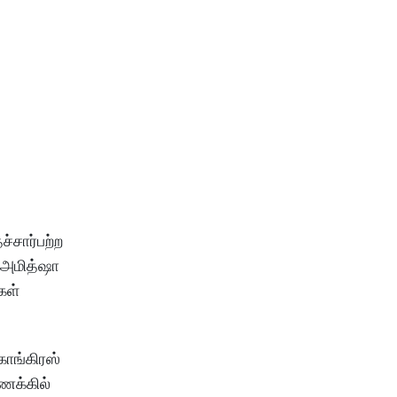
்சார்பற்ற
 அமித்ஷா
கள்
காங்கிரஸ்
கணக்கில்