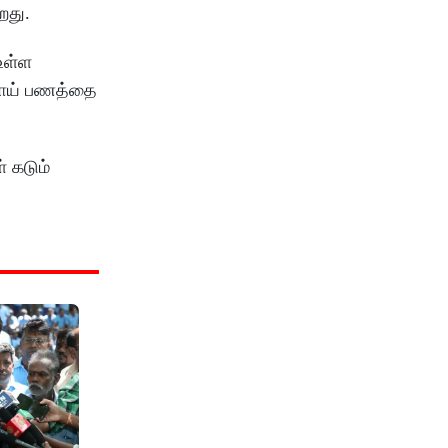
கிறது.
உள்ள
ூபாய் பணத்தை
 கடும்