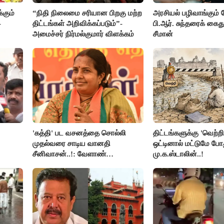
கும்
“நிதி நிலைமை சரியான பிறகு மற்ற
அரசியல் பழிவாங்கும்
-
திட்டங்கள் அறிவிக்கப்படும்”-
பி.ஆர். சுந்தரைக் கை
அமைச்சர் நிர்மல்குமார் விளக்கம்
சீமான்
'கத்தி' பட வசனத்தை சொல்லி
திட்டங்களுக்கு 'வெற்றி
முதல்வரை சாடிய வானதி
ஒட்டினால் மட்டுமே போ
சீனிவாசன்..!: வேளாண்
மு.க.ஸ்டாலின்..!
.ஆர்.
பட்ஜெட்டுக்கு பாஜக கடும் எதிர்ப்பு!