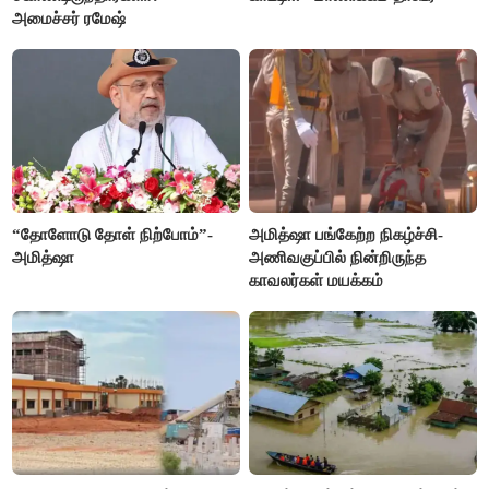
அமைச்சர் ரமேஷ்
“தோளோடு தோள் நிற்போம்”-
அமித்ஷா பங்கேற்ற நிகழ்ச்சி-
அமித்ஷா
அணிவகுப்பில் நின்றிருந்த
காவலர்கள் மயக்கம்