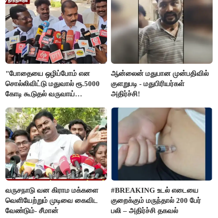
"போதையை ஒழிப்போம் என
ஆன்லைன் மதுபான முன்பதிவில்
சொல்லிவிட்டு மதுவால் ரூ.5000
குளறுபடி - மதுபிரியர்கள்
கோடி கூடுதல் வருவாய்
அதிர்ச்சி!
கிடைக்கும்னு சொல்றாங்க”-
மார்க்கண்டேயன்
வருசநாடு வன கிராம மக்களை
#BREAKING உடல் எடையை
வெளியேற்றும் முடிவை கைவிட
குறைக்கும் மருந்தால் 200 பேர்
வேண்டும்- சீமான்
பலி – அதிர்ச்சி தகவல்