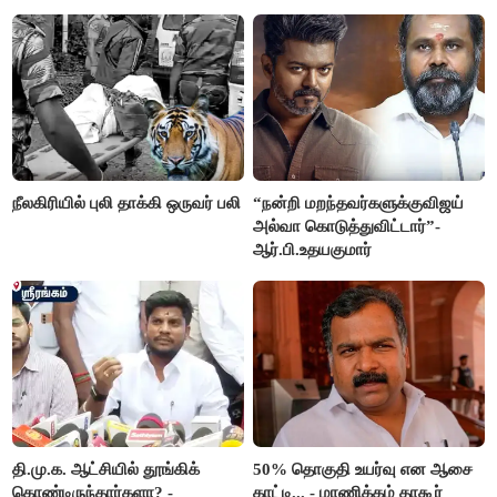
நீலகிரியில் புலி தாக்கி ஒருவர் பலி
“நன்றி மறந்தவர்களுக்குவிஜய்
அல்வா கொடுத்துவிட்டார்”-
ஆர்.பி.உதயகுமார்
தி.மு.க. ஆட்சியில் தூங்கிக்
50% தொகுதி உயர்வு என ஆசை
கொண்டிருந்தார்களா? -
காட்டி... - மாணிக்கம் தாகூர்