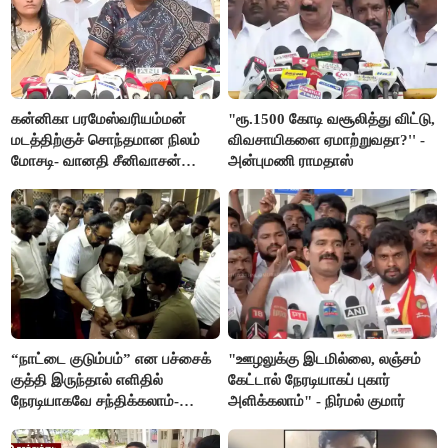
கன்னிகா பரமேஸ்வரியம்மன்
"ரூ.1500 கோடி வசூலித்து விட்டு,
மடத்திற்குச் சொந்தமான நிலம்
விவசாயிகளை ஏமாற்றுவதா?'' -
மோசடி- வானதி சீனிவாசன்
அன்புமணி ராமதாஸ்
கண்டனம்
“நாட்டை குடும்பம்” என பச்சைக்
"ஊழலுக்கு இடமில்லை, லஞ்சம்
குத்தி இருந்தால் எளிதில்
கேட்டால் நேரடியாகப் புகார்
நேரடியாகவே சந்திக்கலாம்-
அளிக்கலாம்" - நிர்மல் குமார்
சரத்குமார்