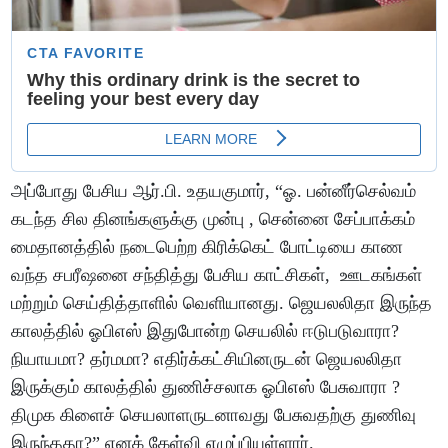
அப்போது பேசிய ஆர்.பி. உதயகுமார், “ஓ. பன்னீர்செல்வம்
கடந்த சில தினங்களுக்கு முன்பு , சென்னை சேப்பாக்கம்
மைதானத்தில் நடைபெற்ற கிரிக்கெட் போட்டியை காண
வந்த சபரீஷனை சந்தித்து பேசிய காட்சிகள், ஊடகங்கள்
மற்றும் செய்தித்தாளில் வெளியானது. ஜெயலலிதா இருந்த
காலத்தில் ஓபிஎஸ் இதுபோன்ற செயலில் ஈடுபடுவாரா?
நியாயமா? தர்மமா? எதிர்க்கட்சியினருடன் ஜெயலலிதா
இருக்கும் காலத்தில் துணிச்சலாக ஓபிஎஸ் பேசுவாரா ?
திமுக கிளைச் செயலாளருடனாவது பேசுவதற்கு துணிவு
இருந்ததா?” எனக் கேள்வி எழுப்பியுள்ளார்.