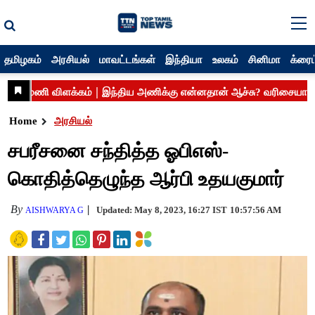
தமிழகம்
அரசியல்
மாவட்டங்கள்
இந்தியா
உலகம்
சினிமா
க்ரைம
Home
அரசியல்
சபரீசனை சந்தித்த ஓபிஎஸ்-
கொதித்தெழுந்த ஆர்பி உதயகுமார்
By
Updated: May 8, 2023, 16:27 IST
10:57:56 AM
AISHWARYA G