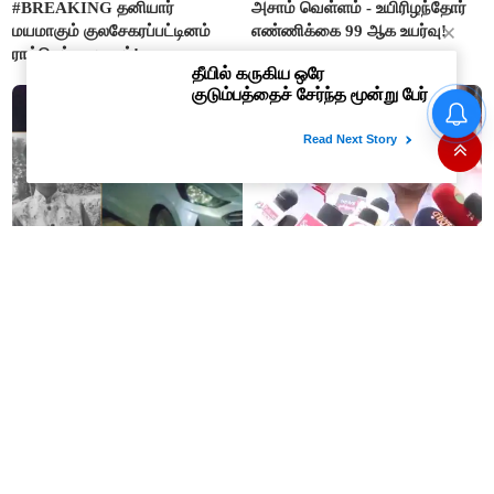
#BREAKING தனியார்
அசாம் வெள்ளம் - உயிரிழந்தோர்
மயமாகும் குலசேகரப்பட்டினம்
எண்ணிக்கை 99 ஆக உயர்வு!
ராக்கெட் ஏவுதளம்!
"அழுத்தத்திற்கு அடிபணிய விஜய்
ஒன்றும் இபிஎஸ் இல்லை"-
மாணிக்கம்தாகூர்
காருக்குள்
தமிழக நலனை பாஜகவிடம் அடகு
விளையாடிக்கொண்டிருந்த
வைக்க திமுக முயற்சி- அமைச்சர்
சிறுவன் மூச்சு திணறி பலி
நிர்மல்குமார் பரபரப்பு குற்றச்சாட்டு