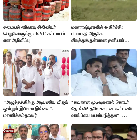
சமையல் எரிவாயு சிலிண்டர்
மகாராஷ்டிராவில் அதிர்ச்சி!
பெறுவோருக்கு eKYC கட்டாயம்
பாராமதி அருகே
என அறிவிப்பு
விபத்துக்குள்ளான தனியார்
பயிற்சி விமானம்
"அழுத்தத்திற்கு அடிபணிய விஜய்
“தவறான முடிவுகளால் தொடர்
ஒன்றும் இபிஎஸ் இல்லை"-
தோல்வி! தவெகவுடன் கூட்டணி
மாணிக்கம்தாகூர்
வாய்ப்பை பயன்படுத்தல” -
இபிஎஸ் மீது சரமாரி குற்றச்சாட்டு