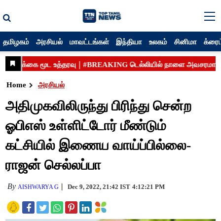
தமிழகம்
அரசியல்
மாவட்டங்கள்
இந்தியா
உலகம்
சினிமா
க்ரைம
Home
அரசியல்
அதிமுகவிலிருந்து பிரிந்து சென்ற
ஓபிஎஸ் உள்ளிட்டோர் மீண்டும்
கட்சியில் இணைய வாய்ப்பில்லை-
ராஜன் செல்லப்பா
By
Dec 9, 2022, 21:42 IST
4:12:21 PM
AISHWARYA G