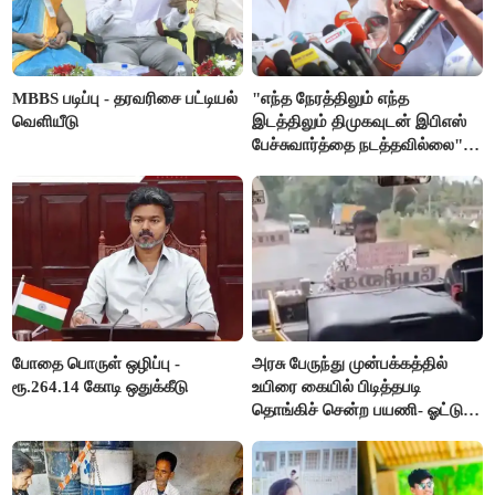
MBBS படிப்பு - தரவரிசை பட்டியல்
"எந்த நேரத்திலும் எந்த
வெளியீடு
இடத்திலும் திமுகவுடன் இபிஎஸ்
பேச்சுவார்த்தை நடத்தவில்லை" -
அக்ரி கிருஷ்ணமூர்த்தி
போதை பொருள் ஒழிப்பு -
அரசு பேருந்து முன்பக்கத்தில்
ரூ.264.14 கோடி ஒதுக்கீடு
உயிரை கையில் பிடித்தபடி
தொங்கிச் சென்ற பயணி- ஓட்டுநர்
சஸ்பெண்ட்