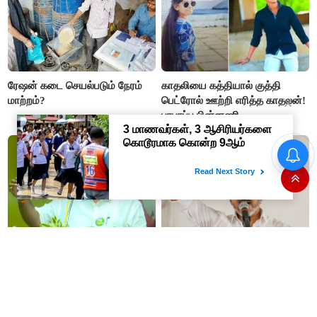
ரேஷன் கடை செயல்படும் நேரம்
காதலியை கத்தியால் குத்தி
மாற்றம்?
பெட்ரோல் ஊற்றி எரித்த காதலன்!
பரபரப்பு பின்னணி
“அண்ணி த்ரிஷாவுக்காக சண்டை
தவெக ஆட்சி 100 நாட்கள்..
போடுறாங்க”- மேடையில்
இதுவரை செஞ்சது என்ன? லிஸ்ட்
அவதூறு பேசிய
எடுக்க முதல்வர் விஜய் உத்தரவு
ஆர்.பி.உதயகுமார் மீது புகார்