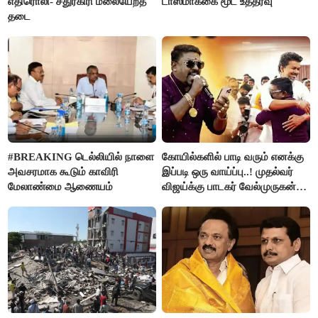
எதிரொலி- சதுரகிரி மலையேறத்
டாஸ்மாக்கை மூட உத்தரவு
தடை
#BREAKING டெல்லியில் நாளை
கோயில்களில் பாடி வரும் எனக்கு
அவசரமாக கூடும் காவிரி
இப்படி ஒரு வாய்ப்பு..! முதல்வர்
மேலாண்மை ஆணையம்
விஜய்க்கு பாடகர் வேல்முருகன்
நன்றி